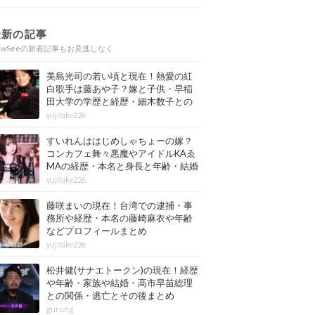
最新の記事
ewSeeの新着記事もお見逃しなく
美島光司の若い頃と現在！熱愛の紅
白歌手は藤あや子？嫁と子供・早稲
田大学の学歴と経歴・細木数子との
確執もまとめ
yujitake226
すいれんははじめしゃちょーの嫁？
コンカフェ舞々悪魔やアイドルKAゑ
MAの経歴・本名と身長と年齢・結婚
情報もまとめ
yujitake226
藤咲まいの現在！台湾での逮捕・事
務所や経歴・本名の藤崎麻衣や年齢
などプロフィールまとめ
yujitake226
松井健(サナエトークン)の現在！経歴
や年齢・家族や結婚・高市早苗総理
との関係・逃亡とその後まとめ
gurung