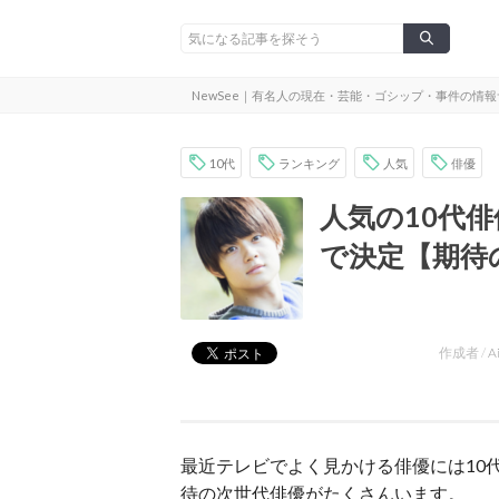
NewSee｜有名人の現在・芸能・ゴシップ・事件の情
10代
ランキング
人気
俳優
人気の10代
で決定【期待
作成者 /
A
最近テレビでよく見かける俳優には10
待の次世代俳優がたくさんいます。