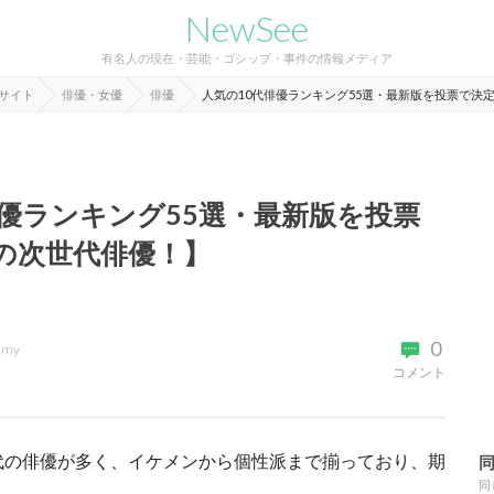
NewSee
有名人の現在・芸能・ゴシップ・事件の情報メディア
報サイト
俳優・女優
俳優
人気の10代俳優ランキング55選・最新版を投票で決
俳優ランキング55選・最新版を投票
の次世代俳優！】
0
imy
コメント
代の俳優が多く、イケメンから個性派まで揃っており、期
同