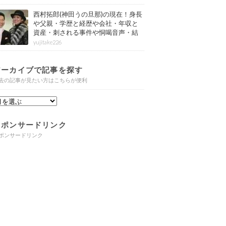
西村拓郎(神田うの旦那)の現在！身長
や父親・学歴と経歴や会社・年収と
資産・刺される事件や恫喝音声・結
婚と子供や自宅・脳梗塞の病気もま
yujitake226
とめ
アーカイブで記事を探す
去の記事が見たい方はこちらが便利
スポンサードリンク
ポンサードリンク