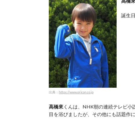
高橋
誕生日
出典：
https://www.oricon.co.jp
高橋來
くんは、NHK朝の連続テレビ小
目を浴びましたが、その他にも話題作