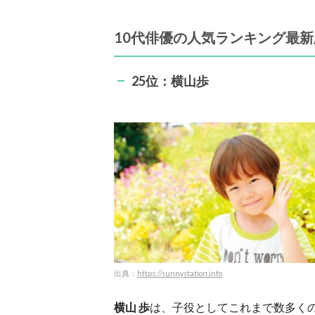
10代俳優の人気ランキング最新版
25位：横山歩
出典：
https://sunnystation.info
横山 歩
は、子役としてこれまで数多く