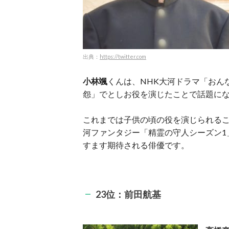
出典：
https://twitter.com
小林颯
くんは、NHK大河ドラマ「おん
怨」でとしお役を演じたことで話題に
これまでは子供の頃の役を演じられるこ
河ファンタジー「精霊の守人シーズン1
すます期待される俳優です。
23位：前田航基