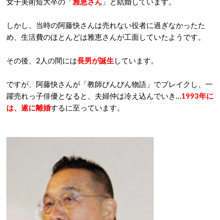
女子美術短大卒の「
雅恵さん
」と結婚しています。
しかし、当時の阿藤快さんは売れない役者に過ぎなかったた
め、生活費のほとんどは雅恵さんが工面していたようです。
その後、2人の間には
長男が誕生
しています。
ですが、阿藤快さんが「教師びんびん物語」でブレイクし、一
躍売れっ子俳優となると、夫婦仲は冷え込んでいき…
1993年に
は、遂に離婚
するに至っています。