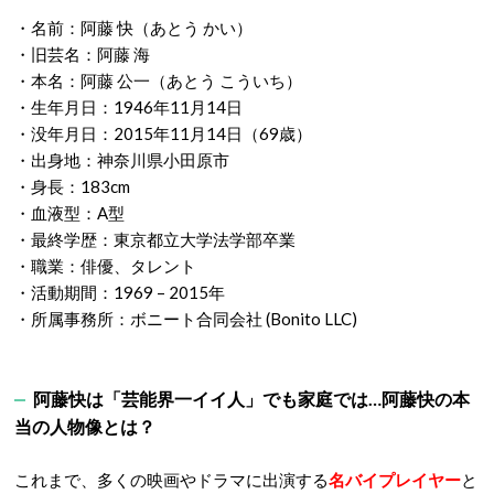
・名前：阿藤 快（あとう かい）
・旧芸名：阿藤 海
・本名：阿藤 公一（あとう こういち）
・生年月日：1946年11月14日
・没年月日：2015年11月14日（69歳）
・出身地：神奈川県小田原市
・身長：183cm
・血液型：A型
・最終学歴：東京都立大学法学部卒業
・職業：俳優、タレント
・活動期間：1969 – 2015年
・所属事務所：ボニート合同会社 (Bonito LLC)
阿藤快は「芸能界一イイ人」でも家庭では…阿藤快の本
当の人物像とは？
これまで、多くの映画やドラマに出演する
名バイプレイヤー
と