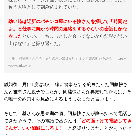
違う人物として刻み込まれていた。
幼い時は近所のパチンコ屋にいる快さんを探して「時間だ
よ」と仕事に向かう時間の連絡をするぐらいの会話しかな
かった
といい、「ちょっとしか会ってないから父親の思い
出はない」と振り返った。
引用：阿藤快さん息子「父との思い出はない」２０年超の断絶を語る https://
www.daily.co.jp/
離婚後、月に1度は3人一緒に食事をする約束だった阿藤快さ
んと雅恵さん親子でしたが、阿藤快さんが再婚してからは、そ
の唯一の約束すら反故にするようになったと言います。
そして、基さんが思春期の頃、阿藤快さんが酔っ払って電話し
てきたそうで、その電話で基さんは
「どの面下げて電話してき
てんだ。いい加減にしろよ！」
と怒鳴りつけたことがあったそ
う。