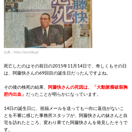
出典：https://ameblo.jp/
死亡したのはその前日の2015年11月14日で、奇しくもその日
は、阿藤快さんの69回目の誕生日だったんですよね。
その後の検死の結果、
阿藤快さんの死因は、「大動脈瘤破裂胸
腔内出血」
だったことが明らかになっています。
14日の誕生日に、祝福メールを送っても一向に返信がないこ
とを不審に感じた事務所スタッフが、阿藤快さんの妹さんと自
宅を訪れたところ、変わり果てた阿藤快さんを発見したそうで
す。