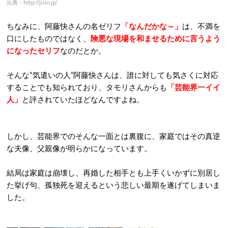
出典：http://jisin.jp/
ちなみに、阿藤快さんの名ゼリフ
「なんだかな～」
は、不満を
口にしたものではなく、
険悪な現場を和ませるために言うよう
になったセリフ
なのだとか。
そんな“気遣いの人”阿藤快さんは、誰に対しても気さくに対応
することでも知られており、タモリさんからも
「芸能界一イイ
人」
と評されていたほどなんですよね。
しかし、芸能界でのそんな一面とは裏腹に、家庭ではその真逆
な夫像、父親像が明らかになっています。
結局は家庭は崩壊し、再婚した相手とも上手くいかずに別居し
た挙げ句、孤独死を迎えるという悲しい最期を遂げてしまいま
した。