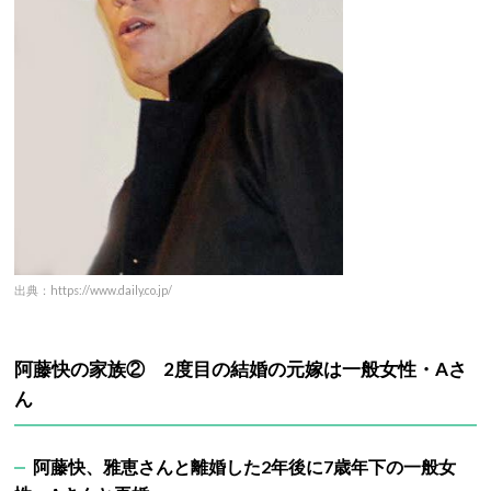
出典：https://www.daily.co.jp/
阿藤快の家族② 2度目の結婚の元嫁は
一般女性・Aさ
ん
阿藤快、雅恵さんと離婚した2年後に7歳年下の一般女