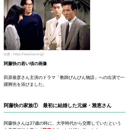
出典：https://www.iza.ne.jp/
阿藤快の若い頃の画像
田原俊彦さん主演のドラマ「教師びんびん物語」への出演で一
躍脚光を浴びました。
阿藤快の家族①
最初に結婚した元嫁・雅恵さん
阿藤快さんは27歳の時に、大学時代から交際していたという