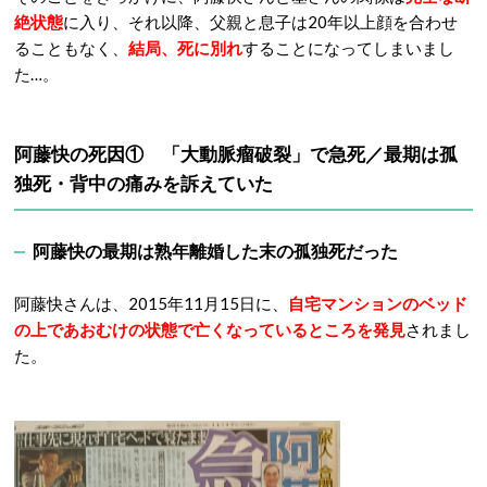
絶状態
に入り、それ以降、父親と息子は20年以上顔を合わせ
ることもなく、
結局、死に別れ
することになってしまいまし
た…。
阿藤快の死因① 「大動脈瘤破裂」で急死／最期は孤
独死・背中の痛みを訴えていた
阿藤快の最期は熟年離婚した末の孤独死だった
阿藤快さんは、2015年11月15日に、
自宅マンションのベッド
の上であおむけの状態で亡くなっているところを発見
されまし
た。