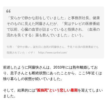
「安らかで静かな顔をしていました」と事務所社長。健康
そのものに見えた阿藤さんだが、「実はテレビの医療番組
で以前、心臓の血管が詰まっていると指摘され、（血液の
流れを良くする）薬も飲んでいました」という。
引用：「背中が痛い」誕生日に急死の阿藤快さん、予兆？出演の医療番組でも
指摘されていた：イザ！ https://www.sankei.com/
前述したように阿藤快さんは、2010年には熟年離婚してお
り、息子さんとも断絶状態にあったことから、ここ5年近くは
独り暮らしの状態が続いていました。
そして、結果的には
“孤独死”という悲しい最期
を迎えてしまい
ました。