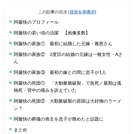
この記事の目次
[
目次を非表示
]
阿藤快のプロフィール
阿藤快の若い頃の活躍 【画像多数】
阿藤快の家族① 最初に結婚した元嫁・雅恵さん
阿藤快の家族② 2度目の結婚の元嫁は一般女性・Aさ
ん
阿藤快の家族③ 最初の嫁との間に息子が1人
阿藤快の死因① 「大動脈瘤破裂」で急死／最期は孤
独死・背中の痛みを訴えていた
阿藤快の死因② 大動脈破裂の原因は大好物のラーメ
ン？
阿藤快の葬儀の喪主を息子が務めたと話題に
まとめ