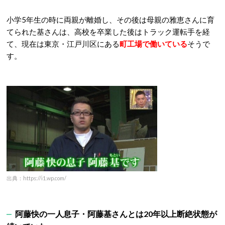
小学5年生の時に両親が離婚し、その後は母親の雅恵さんに育
てられた基さんは、高校を卒業した後はトラック運転手を経
て、現在は東京・江戸川区にある
町工場で働いている
そうで
す。
出典：https://i1.wp.com/
阿藤快の一人息子・阿藤基さんとは20年以上断絶状態が