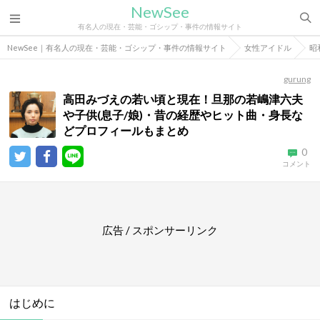
NewSee
有名人の現在・芸能・ゴシップ・事件の情報サイト
NewSee｜有名人の現在・芸能・ゴシップ・事件の情報サイト
女性アイドル
昭
gurung
高田みづえの若い頃と現在！旦那の若嶋津六夫
や子供(息子/娘)・昔の経歴やヒット曲・身長な
どプロフィールもまとめ
0
コメント
広告 / スポンサーリンク
はじめに