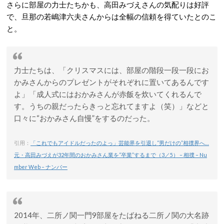
さらに部屋の力士たちかも、高田みづえさんの気配りは好評
で、旦那の若嶋津六夫さんからは全幅の信頼を得ていたとのこ
と。
力士たちは、「クリスマスには、部屋の階段一段一段にお
かみさんからのプレゼントがそれぞれに置いてあるんです
よ」「成人式にはおかみさんが赤飯を炊いてくれるんで
す。うちの親だったらきっと忘れてますよ（笑）」などと
口々に“おかみさん自慢”をするのだった。
引用：
「これでもアイドルだったのよっ」芸能界を引退し“男だけの”相撲界へ…
元・高田みづえが32年間のおかみさん業を“卒業”するまで（3／5） – 相撲 – Nu
mber Web – ナンバー
2014年、二所ノ関一門9部屋をたばねる二所ノ関の大名跡