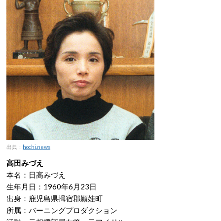
出典：
hochi.news
高田みづえ
本名：日高みづえ
生年月日：1960年6月23日
出身：鹿児島県揖宿郡頴娃町
所属：バーニングプロダクション