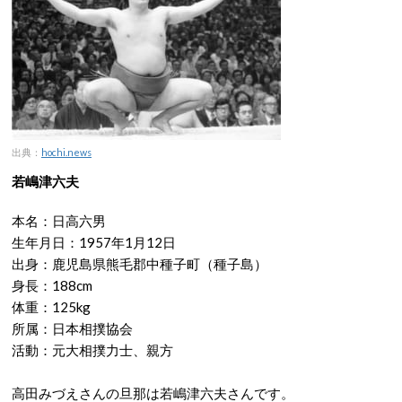
出典：
hochi.news
若嶋津六夫
本名：日高六男
生年月日：1957年1月12日
出身：鹿児島県熊毛郡中種子町（種子島）
身長：188cm
体重：125kg
所属：日本相撲協会
活動：元大相撲力士、親方
高田みづえさんの旦那は若嶋津六夫さんです。