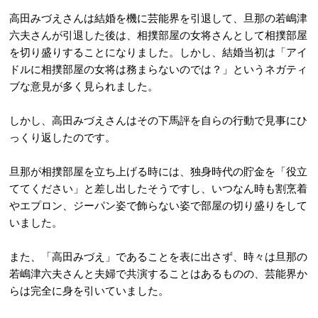
高田みづえさんは結婚を機に芸能界を引退して、旦那の若嶋津
六夫さんが引退した後は、相撲部屋の女将さんとして相撲部屋
を切り盛りすることになりました。しかし、結婚当初は「アイ
ドルに相撲部屋の女将は務まらないのでは？」というネガティ
ブな意見が多く見られました。
しかし、高田みづえさんはその下馬評を自らの行動で見事にひ
っくり返したのです。
旦那が相撲部屋を立ち上げる時には、独身時代の貯金を「役立
ててください」と差し出したそうですし、いつなん時も割烹着
やエプロン、ジーパン姿で飾らない姿で部屋の切り盛りをして
いました。
また、「高田みづえ」であることを表に出さず、時々は旦那の
若嶋津六夫さんと夫婦で共演することはあるものの、芸能界か
らは完全に身を引いていました。