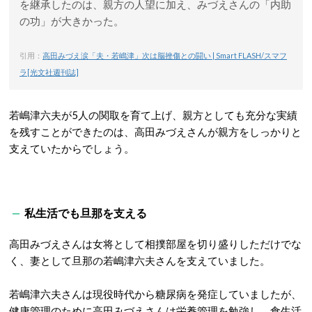
を継承したのは、親方の人望に加え、みづえさんの「内助
の功」が大きかった。
引用：
高田みづえ涙「夫・若嶋津」次は脳挫傷との闘い | Smart FLASH/スマフ
ラ[光文社週刊誌]
若嶋津六夫が5人の関取を育て上げ、親方としても充分な実績
を残すことができたのは、高田みづえさんが親方をしっかりと
支えていたからでしょう。
私生活でも旦那を支える
高田みづえさんは女将として相撲部屋を切り盛りしただけでな
く、妻として旦那の若嶋津六夫さんを支えていました。
若嶋津六夫さんは現役時代から糖尿病を発症していましたが、
健康管理のために高田みづえさんは栄養管理を勉強し、食生活