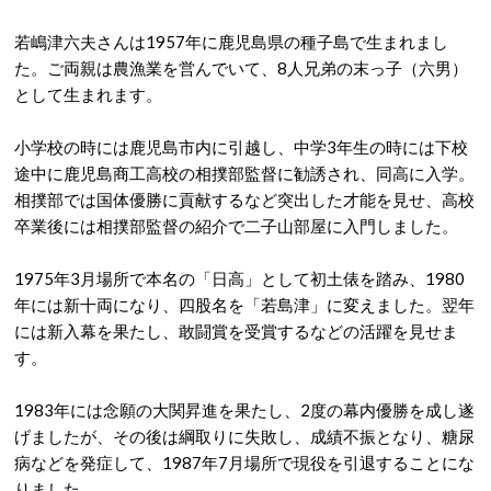
若嶋津六夫さんは1957年に鹿児島県の種子島で生まれまし
た。ご両親は農漁業を営んでいて、8人兄弟の末っ子（六男）
として生まれます。
小学校の時には鹿児島市内に引越し、中学3年生の時には下校
途中に鹿児島商工高校の相撲部監督に勧誘され、同高に入学。
相撲部では国体優勝に貢献するなど突出した才能を見せ、高校
卒業後には相撲部監督の紹介で二子山部屋に入門しました。
1975年3月場所で本名の「日高」として初土俵を踏み、1980
年には新十両になり、四股名を「若島津」に変えました。翌年
には新入幕を果たし、敢闘賞を受賞するなどの活躍を見せま
す。
1983年には念願の大関昇進を果たし、2度の幕内優勝を成し遂
げましたが、その後は綱取りに失敗し、成績不振となり、糖尿
病などを発症して、1987年7月場所で現役を引退することにな
りました。