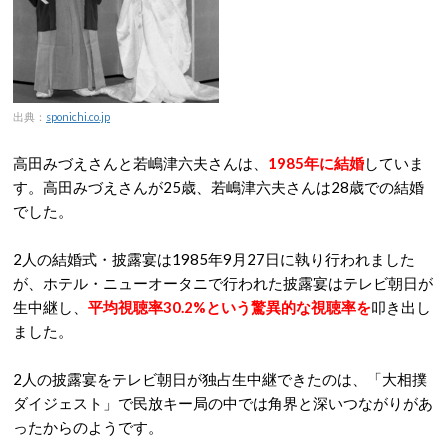
出典：
sponichi.co.jp
高田みづえさんと若嶋津六夫さんは、
1985年に結婚
していま
す。高田みづえさんが25歳、若嶋津六夫さんは28歳での結婚
でした。
2人の結婚式・披露宴は1985年9月27日に執り行われました
が、ホテル・ニューオータニで行われた披露宴はテレビ朝日が
生中継し、
平均視聴率30.2%という驚異的な視聴率を
叩き出し
ました。
2人の披露宴をテレビ朝日が独占生中継できたのは、「大相撲
ダイジェスト」で民放キー局の中では角界と深いつながりがあ
ったからのようです。