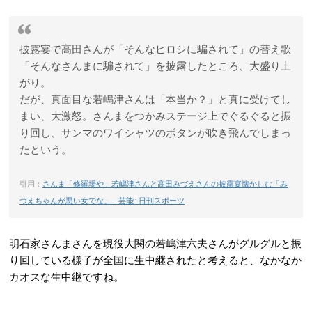
披露宴で高田さんが「そんなヒロシに騙されて」の替え歌
「そんなさんまに騙されて」を披露したところ、大盛り上
がり。
だが、真面目な若嶋津さんは「本当か？」と真に受けてし
まい、大激怒。さんまをつかみステージ上でぐるぐると振
り回し、サンマのワイシャツのボタンが吹き飛んでしまっ
たという。
引用：
さんま「修羅場や」若嶋津さんと高田みづえさんの披露宴懐かしむ「み
づえちゃんが悪い女でな」 – 芸能 : 日刊スポーツ
明石家さんまさんを現役大関の若嶋津六夫さんがグルグルと振
り回している様子が全国に生中継されたと考えると、なかなか
カオスな生中継ですね。