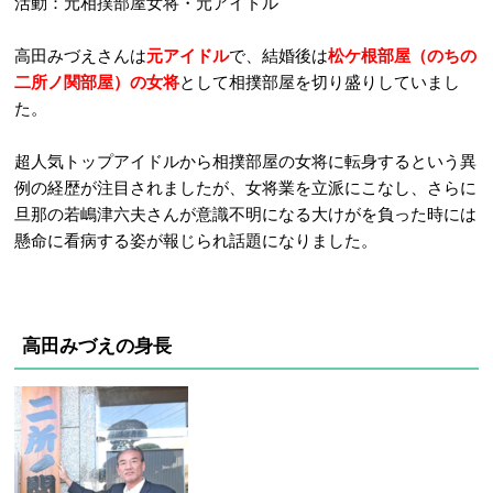
活動：元相撲部屋女将・元アイドル
高田みづえさんは
元アイドル
で、結婚後は
松ケ根部屋（のちの
二所ノ関部屋）の女将
として相撲部屋を切り盛りしていまし
た。
超人気トップアイドルから相撲部屋の女将に転身するという異
例の経歴が注目されましたが、女将業を立派にこなし、さらに
旦那の若嶋津六夫さんが意識不明になる大けがを負った時には
懸命に看病する姿が報じられ話題になりました。
高田みづえの身長