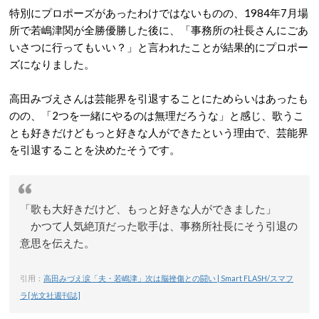
特別にプロポーズがあったわけではないものの、1984年7月場
所で若嶋津関が全勝優勝した後に、「事務所の社長さんにごあ
いさつに行ってもいい？」と言われたことが結果的にプロポー
ズになりました。
高田みづえさんは芸能界を引退することにためらいはあったも
のの、「2つを一緒にやるのは無理だろうな」と感じ、歌うこ
とも好きだけどもっと好きな人ができたという理由で、芸能界
を引退することを決めたそうです。
「歌も大好きだけど、もっと好きな人ができました」
かつて人気絶頂だった歌手は、事務所社長にそう引退の
意思を伝えた。
引用：
高田みづえ涙「夫・若嶋津」次は脳挫傷との闘い | Smart FLASH/スマフ
ラ[光文社週刊誌]