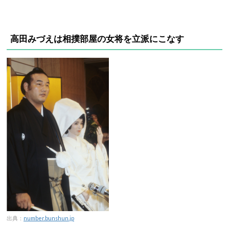
高田みづえは相撲部屋の女将を立派にこなす
出典：
number.bunshun.jp