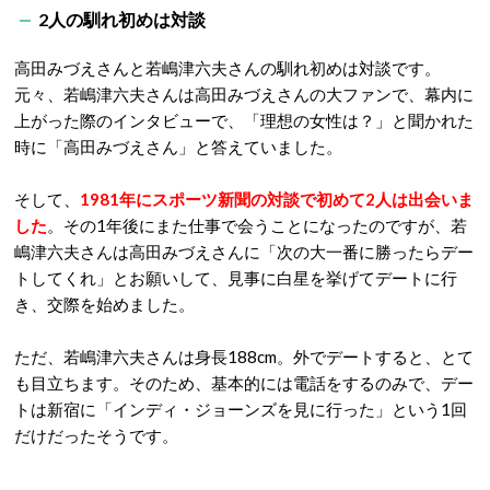
2人の馴れ初めは対談
高田みづえさんと若嶋津六夫さんの馴れ初めは対談です。
元々、若嶋津六夫さんは高田みづえさんの大ファンで、幕内に
上がった際のインタビューで、「理想の女性は？」と聞かれた
時に「高田みづえさん」と答えていました。
そして、
1981年にスポーツ新聞の対談で初めて2人は出会いま
した
。その1年後にまた仕事で会うことになったのですが、若
嶋津六夫さんは高田みづえさんに「次の大一番に勝ったらデー
トしてくれ」とお願いして、見事に白星を挙げてデートに行
き、交際を始めました。
ただ、若嶋津六夫さんは身長188cm。外でデートすると、とて
も目立ちます。そのため、基本的には電話をするのみで、デー
トは新宿に「インディ・ジョーンズを見に行った」という1回
だけだったそうです。