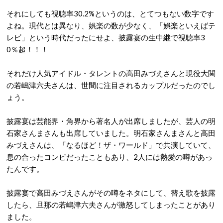
それにしても視聴率30.2%というのは、とてつもない数字です
よね。現代とは異なり、娯楽の数が少なく、「娯楽といえばテ
レビ」という時代だったにせよ、披露宴の生中継で視聴率3
0％超！！！
それだけ人気アイドル・タレントの高田みづえさんと現役大関
の若嶋津六夫さんは、世間に注目されるカップルだったのでし
ょう。
披露宴は芸能界・角界から著名人が出席しましたが、芸人の明
石家さんまさんも出席していました。明石家さんまさんと高田
みづえさんは、「なるほど！ザ・ワールド」で共演していて、
息の合ったコンビだったこともあり、2人には熱愛の噂があっ
たんです。
披露宴で高田みづえさんがその噂をネタにして、替え歌を披露
したら、旦那の若嶋津六夫さんが激怒してしまったことがあり
ました。