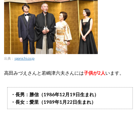
出典：
sponichi.co.jp
高田みづえさんと若嶋津六夫さんには
子供が2人
います。
・長男：勝信（1986年12月19日生まれ）
・長女：愛里（1989年1月22日生まれ）