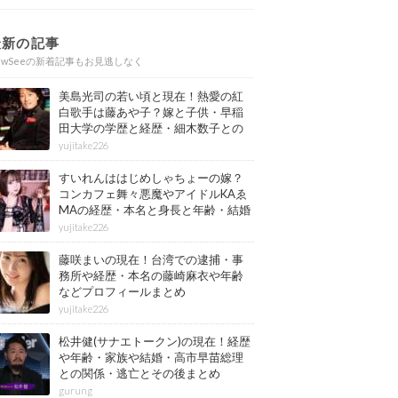
最新の記事
ewSeeの新着記事もお見逃しなく
美島光司の若い頃と現在！熱愛の紅
白歌手は藤あや子？嫁と子供・早稲
田大学の学歴と経歴・細木数子との
確執もまとめ
yujitake226
すいれんははじめしゃちょーの嫁？
コンカフェ舞々悪魔やアイドルKAゑ
MAの経歴・本名と身長と年齢・結婚
情報もまとめ
yujitake226
藤咲まいの現在！台湾での逮捕・事
務所や経歴・本名の藤崎麻衣や年齢
などプロフィールまとめ
yujitake226
松井健(サナエトークン)の現在！経歴
や年齢・家族や結婚・高市早苗総理
との関係・逃亡とその後まとめ
gurung