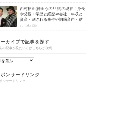
西村拓郎(神田うの旦那)の現在！身長
や父親・学歴と経歴や会社・年収と
資産・刺される事件や恫喝音声・結
婚と子供や自宅・脳梗塞の病気もま
yujitake226
とめ
アーカイブで記事を探す
去の記事が見たい方はこちらが便利
スポンサードリンク
ポンサードリンク