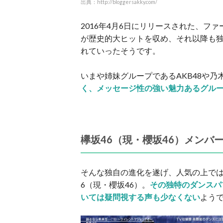
出典：http://bloggersakky.com/
2016年4月6日にリリースされた、
が歴史的大ヒットを収め、それ以降も
れていったそうです。
いまや姉妹グループであるAKB48や乃
く、メッセージ性の強い魅力あるグル
欅坂46（現・櫻坂46）メンバ
そんな独自の進化を遂げ、人気の上では
6（現・櫻坂46）。
その独特のダンスパ
いては疑問視する声も少なくない
よう