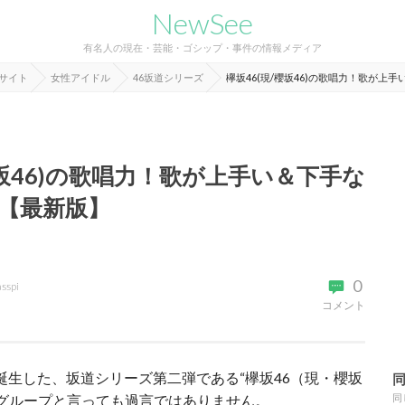
NewSee
有名人の現在・芸能・ゴシップ・事件の情報メディア
報サイト
女性アイドル
46坂道シリーズ
欅坂46(現/櫻坂46)の歌唱力！歌が上
櫻坂46)の歌唱力！歌が上手い＆下手な
選【最新版】
0
asspi
コメント
年に誕生した、坂道シリーズ第二弾である“欅坂46（現・櫻坂
ルグループと言っても過言ではありません。
同