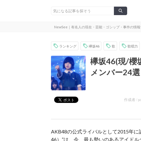
NewSee｜有名人の現在・芸能・ゴシップ・事件の情
ランキング
欅坂46
歌
歌唱力
欅坂46(現/
メンバー24
作成者 /
p
AKB48の公式ライバルとして2015
46）”は、今、最も勢いのあるアイド