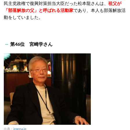
民主党政権で復興対策担当大臣だった松本龍さんは、
祖父が
「部落解放の父」と呼ばれる活動家
であり、本人も部落解放活
動をしていました。
第46位 宮崎学さん
出典：
ironna.jp