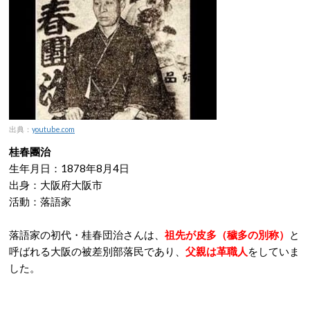
出典：
youtube.com
桂春團治
生年月日：1878年8月4日
出身：大阪府大阪市
活動：落語家
落語家の初代・桂春団治さんは、
祖先が皮多（穢多の別称）
と
呼ばれる大阪の被差別部落民であり、
父親は革職人
をしていま
した。