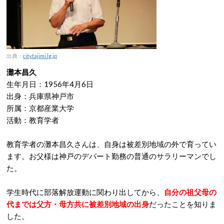
出典：
city.tajimi.lg.jp
灘本昌久
生年月日：1956年4月6日
出身：兵庫県神戸市
所属：京都産業大学
活動：教育学者
教育学者の灘本昌久さんは、自身は被差別地域の外で育ってい
ます。お父様は神戸のデパート勤務の普通のサラリーマンでし
た。
学生時代に部落解放運動に関わり出してから、
自分の祖父母の
代までは父方・母方共に被差別地域の出身
だったことを知りま
した。