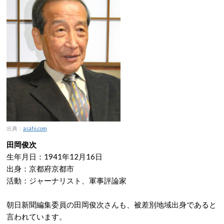
出典：
asahi.com
田岡俊次
生年月日：1941年12月16日
出身：京都府京都市
活動：ジャーナリスト、軍事評論家
朝日新聞編集委員の田岡俊次さんも、被差別地域出身であると
言われています。