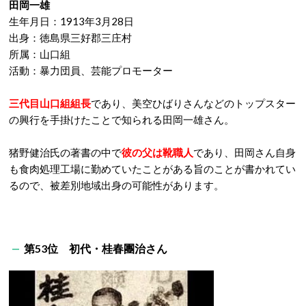
田岡一雄
生年月日：1913年3月28日
出身：徳島県三好郡三庄村
所属：山口組
活動：暴力団員、芸能プロモーター
三代目山口組組長
であり、美空ひばりさんなどのトップスター
の興行を手掛けたことで知られる田岡一雄さん。
猪野健治氏の著書の中で
彼の父は靴職人
であり、田岡さん自身
も食肉処理工場に勤めていたことがある旨のことが書かれてい
るので、被差別地域出身の可能性があります。
第53位 初代・桂春團治さん