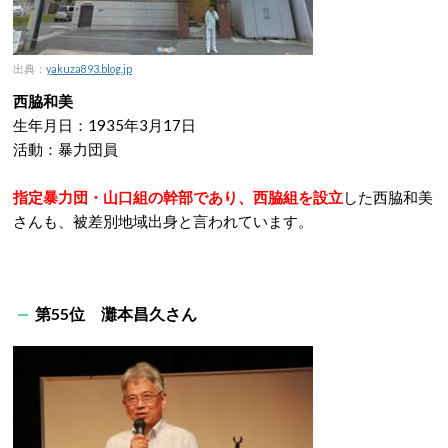
出典：
yakuza893.blog.jp
西脇和美
生年月日：1935年3月17日
活動：暴力団員
指定暴力団・山口組の幹部であり、西脇組を設立
した西脇和美
さんも、被差別地域出身と言われています。
第55位 灘本昌久さん