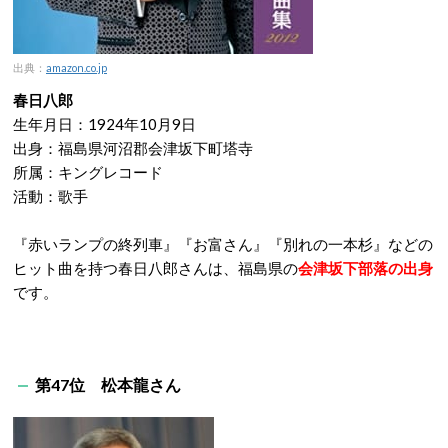
出典：
amazon.co.jp
春日八郎
生年月日：1924年10月9日
出身：福島県河沼郡会津坂下町塔寺
所属：キングレコード
活動：歌手
『赤いランプの終列車』『お富さん』『別れの一本杉』などの
ヒット曲を持つ春日八郎さんは、福島県の
会津坂下部落の出身
です。
第47位 松本龍さん