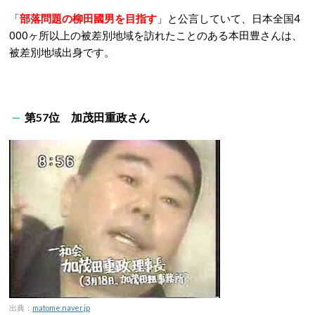
「
部落問題の柳田國男を目指す
」と公言していて、日本全国4
000ヶ所以上の被差別地域を訪れたことのある本田豊さんは、
被差別地域出身です。
第57位 加茂田重政さん
出典：
matome.naver.jp