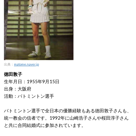
出典：
matome.naver.jp
徳田敦子
生年月日：1955年9月15日
出身：大阪府
活動：バトミントン選手
バトミントン選手で全日本の優勝経験もある徳田敦子さんも、
統一教会の信者です。1992年に山崎浩子さんや桜田淳子さん
と共に合同結婚式に参加されています。