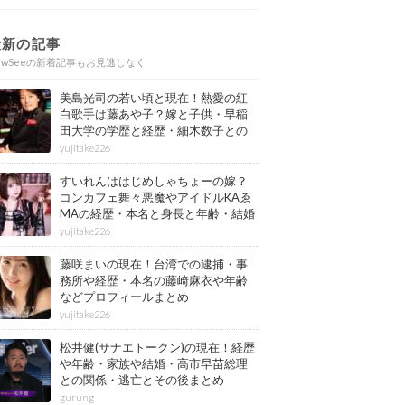
最新の記事
ewSeeの新着記事もお見逃しなく
美島光司の若い頃と現在！熱愛の紅
白歌手は藤あや子？嫁と子供・早稲
田大学の学歴と経歴・細木数子との
確執もまとめ
yujitake226
すいれんははじめしゃちょーの嫁？
コンカフェ舞々悪魔やアイドルKAゑ
MAの経歴・本名と身長と年齢・結婚
情報もまとめ
yujitake226
藤咲まいの現在！台湾での逮捕・事
務所や経歴・本名の藤崎麻衣や年齢
などプロフィールまとめ
yujitake226
松井健(サナエトークン)の現在！経歴
や年齢・家族や結婚・高市早苗総理
との関係・逃亡とその後まとめ
gurung