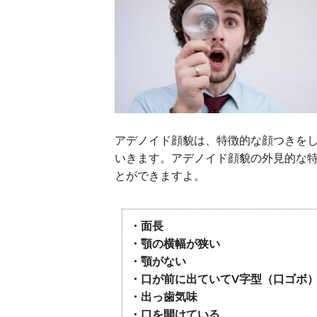
アデノイド顔貌は、特徴的な顔つきを
いきます。アデノイド顔貌の外見的な
とができますよ。
・面長
・顎の横幅が狭い
・顎がない
・口が前に出ていてV字型（口ゴボ
・出っ歯気味
・口を開けている