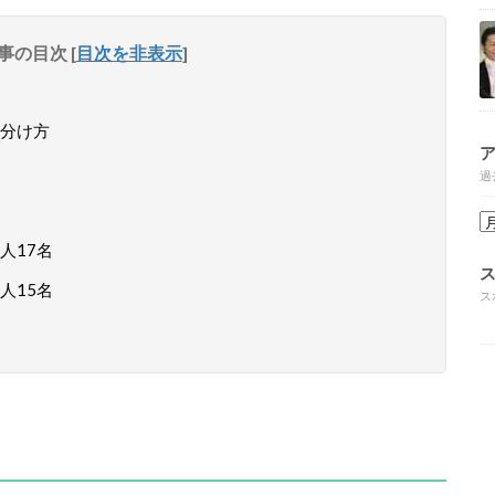
事の目次
[
目次を非表示
]
分け方
過
人17名
人15名
ス