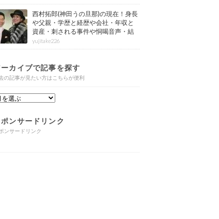
西村拓郎(神田うの旦那)の現在！身長
や父親・学歴と経歴や会社・年収と
資産・刺される事件や恫喝音声・結
婚と子供や自宅・脳梗塞の病気もま
yujitake226
とめ
アーカイブで記事を探す
去の記事が見たい方はこちらが便利
スポンサードリンク
ポンサードリンク