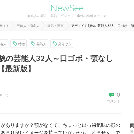
NewSee
有名人の現在・芸能・ゴシップ・事件の情報メディア
報サイト
芸能人・有名人
病気・障害
アデノイド顔貌の芸能人32人～口ゴボ・
名人
特徴
芸能人
見分け方
貌の芸能人32人～口ゴボ・顎なし
【最新版】
0
urung
コメント
とがありますか？顎がなくて、ちょっと出っ歯気味の顔の
、あまり良いイメージを持っていないかもしれません。で
同