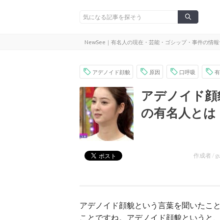
NewSee｜有名人の現在・芸能・ゴシップ・事件の情
アデノイド顔貌
原因
口呼吸
有
アデノイド顔
の有名人とは
作成者 /
g
アデノイド顔貌という言葉を聞いたこ
ことですね。アデノイド顔貌というと