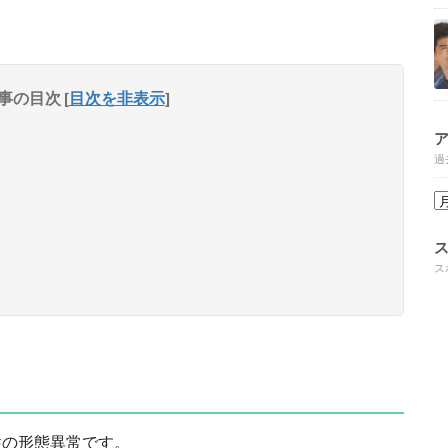
事の目次
[
目次を非表示
]
過
ス
性の形態異常です。