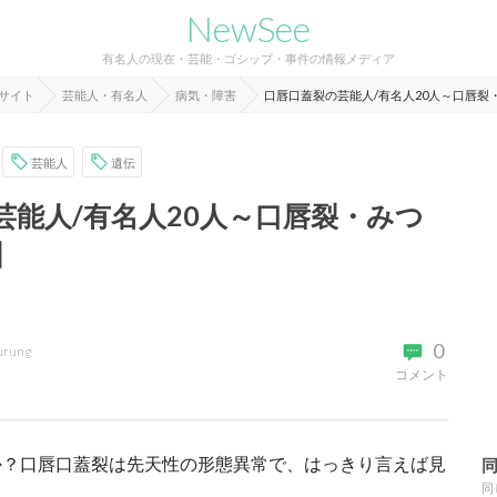
NewSee
有名人の現在・芸能・ゴシップ・事件の情報メディア
報サイト
芸能人・有名人
病気・障害
口唇口蓋裂の芸能人/有名人20人～口唇裂
芸能人
遺伝
芸能人/有名人20人～口唇裂・みつ
】
0
urung
コメント
か？口唇口蓋裂は先天性の形態異常で、はっきり言えば見
同