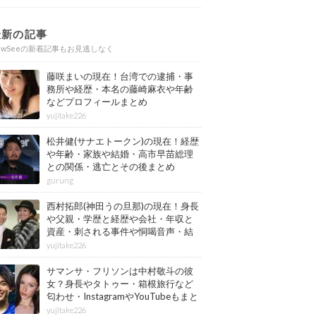
最新の記事
ewSeeの新着記事もお見逃しなく
藤咲まいの現在！台湾での逮捕・事
務所や経歴・本名の藤崎麻衣や年齢
などプロフィールまとめ
yujitake226
松井健(サナエトークン)の現在！経歴
や年齢・家族や結婚・高市早苗総理
との関係・逃亡とその後まとめ
gurung
西村拓郎(神田うの旦那)の現在！身長
や父親・学歴と経歴や会社・年収と
資産・刺される事件や恫喝音声・結
婚と子供や自宅・脳梗塞の病気もま
yujitake226
とめ
サマンサ・フリソンは中村敬斗の彼
女？身長やタトゥー・箱根旅行など
匂わせ・InstagramやYouTubeもまと
め
yujitake226