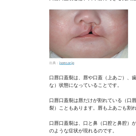
出典：
jsoms.or.jp
口唇口蓋裂は、唇や口蓋（上あご）、
な）状態になっていることです。
口唇口蓋裂は唇だけが割れている（口
裂）こともあります。唇も上あごも割
口唇口蓋裂は、口と鼻（口腔と鼻腔）
のような症状が現れるのです。