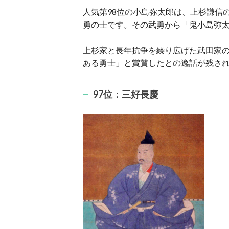
人気第98位の小島弥太郎は、上杉謙信
勇の士です。その武勇から「鬼小島弥
上杉家と長年抗争を繰り広げた武田家
ある勇士」と賞賛したとの逸話が残さ
97位：三好長慶