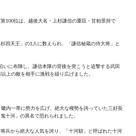
第100位は、越後大名・上杉謙信の重臣・甘粕景持で
杉四天王」の1人に数えられ、「謙信秘蔵の侍大将」と
沿いに布陣し、謙信本隊の背後を突こうと追撃する武田
倍以上の敵を相手に激戦を繰り広げました。
、畿内一帯に勢力を広げ、絶大な権勢を誇っていた三好長
「鬼十河」の異名で恐れられました。
方将兵から絶大な人気を誇り、「十河額」と呼ばれた十河