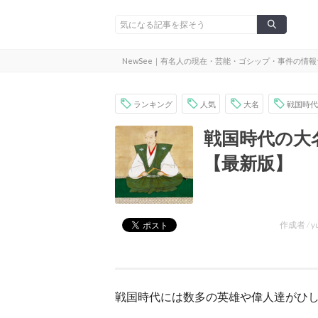
NewSee｜有名人の現在・芸能・ゴシップ・事件の情
ランキング
人気
大名
戦国時代
戦国時代の大
【最新版】
作成者 /
y
戦国時代には数多の英雄や偉人達がひ