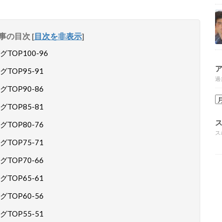
事の目次
[
目次を非表示
]
OP100-96
OP95-91
過
OP90-86
OP85-81
OP80-76
ス
OP75-71
OP70-66
OP65-61
OP60-56
OP55-51