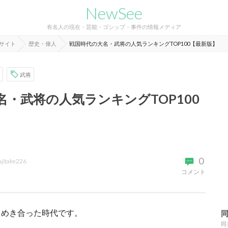
NewSee
有名人の現在・芸能・ゴシップ・事件の情報メディア
報サイト
歴史・偉人
戦国時代の大名・武将の人気ランキングTOP100【最新版】
武将
名・武将の人気ランキングTOP100
0
ujitake226
コメント
しめき合った時代です。
同