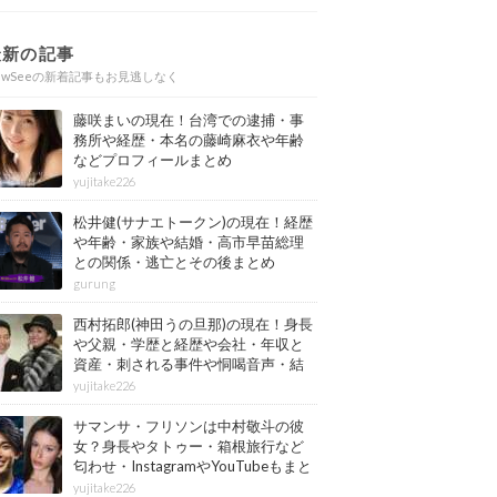
最新の記事
ewSeeの新着記事もお見逃しなく
藤咲まいの現在！台湾での逮捕・事
務所や経歴・本名の藤崎麻衣や年齢
などプロフィールまとめ
yujitake226
松井健(サナエトークン)の現在！経歴
や年齢・家族や結婚・高市早苗総理
との関係・逃亡とその後まとめ
gurung
西村拓郎(神田うの旦那)の現在！身長
や父親・学歴と経歴や会社・年収と
資産・刺される事件や恫喝音声・結
婚と子供や自宅・脳梗塞の病気もま
yujitake226
とめ
サマンサ・フリソンは中村敬斗の彼
女？身長やタトゥー・箱根旅行など
匂わせ・InstagramやYouTubeもまと
め
yujitake226