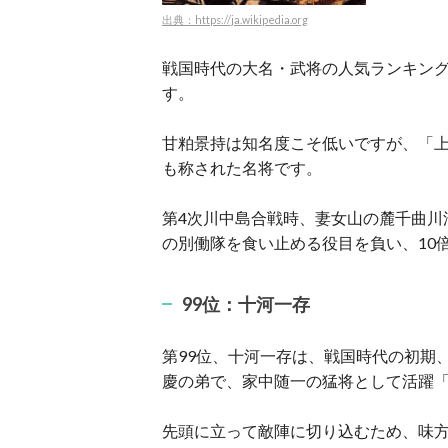
出典：https://ja.wikipedia.org
戦国時代の大名・武将の人気ランキング
す。
甘粕景持は知名度こそ低いですが、「上
も称された名将です。
第4次川中島合戦時、妻女山の麓千曲川
の別働隊を食い止める役目を負い、10
99位：十河一存
第99位、十河一存は、戦国時代の初期
慶の弟で、家中随一の猛将として活躍
先頭に立って敵陣に切り込むため、味