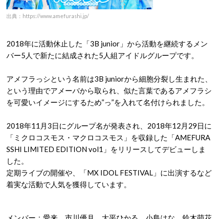
出典：https://www.amefurashi.jp/
2018年に活動休止した「3B junior」から活動を継続するメン
バー5人で新たに結成された5人組アイドルグループです。
アメフラっシという名前は3B juniorから細胞分裂し生まれた、
という理由でアメーバから取られ、似た言葉であるアメフラシ
を可愛いイメージにするため”っ”を入れて名付けられました。
2018年11月3日にグループ名が発表され、2018年12月29日に
「ミクロコスモス・マクロコスモス」を収録した「AMEFURA
SSHI LIMITED EDITION vol1」をリリースしてデビューしま
した。
定期ライブの開催や、「MX IDOL FESTIVAL」に出演するなど
着実な活動で人気を獲得しています。
メンバー：愛来、市川優月、大平ひかる、小島はな、鈴木萌花