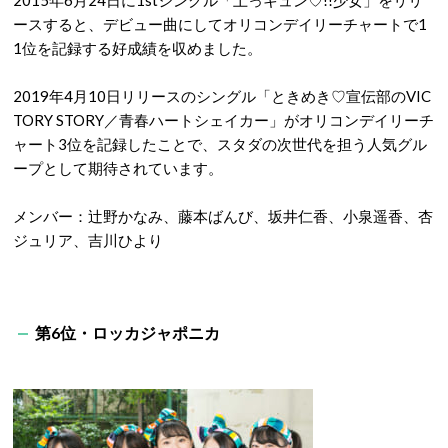
2015年6月24日に1stシングル「土っキュン♡!!少女」をリリ
ースすると、デビュー曲にしてオリコンデイリーチャートで1
1位を記録する好成績を収めました。
2019年4月10日リリースのシングル「ときめき♡宣伝部のVIC
TORY STORY／青春ハートシェイカー」がオリコンデイリーチ
ャート3位を記録したことで、スタダの次世代を担う人気グル
ープとして期待されています。
メンバー：辻野かなみ、藤本ばんび、坂井仁香、小泉遥香、杏
ジュリア、吉川ひより
第6位・ロッカジャポニカ