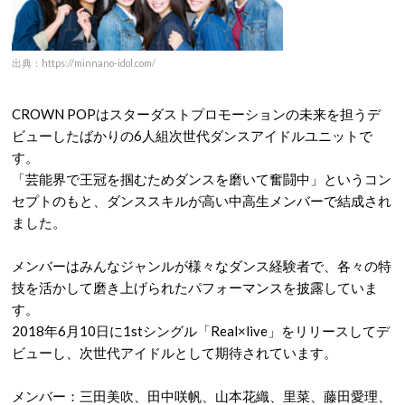
出典：https://minnano-idol.com/
CROWN POPはスターダストプロモーションの未来を担うデ
ビューしたばかりの6人組次世代ダンスアイドルユニットで
す。
「芸能界で王冠を掴むためダンスを磨いて奮闘中」というコン
セプトのもと、ダンススキルが高い中高生メンバーで結成され
ました。
メンバーはみんなジャンルが様々なダンス経験者で、各々の特
技を活かして磨き上げられたパフォーマンスを披露していま
す。
2018年6月10日に1stシングル「Real×live」をリリースしてデ
ビューし、次世代アイドルとして期待されています。
メンバー：三田美吹、田中咲帆、山本花織、里菜、藤田愛理、