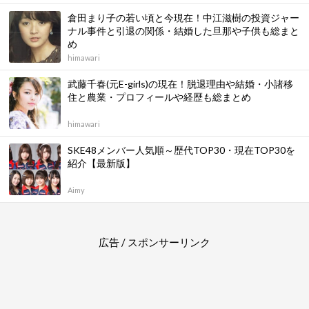
倉田まり子の若い頃と今現在！中江滋樹の投資ジャー
ナル事件と引退の関係・結婚した旦那や子供も総まと
め
himawari
武藤千春(元E-girls)の現在！脱退理由や結婚・小諸移
住と農業・プロフィールや経歴も総まとめ
himawari
SKE48メンバー人気順～歴代TOP30・現在TOP30を
紹介【最新版】
Aimy
広告 / スポンサーリンク