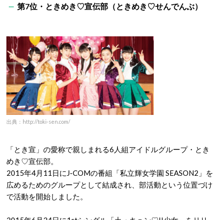
第7位・ときめき♡宣伝部（ときめき♡せんでんぶ）
出典：http://toki-sen.com/
「とき宣」の愛称で親しまれる6人組アイドルグループ・とき
めき♡宣伝部。
2015年4月11日にJ-COMの番組「私立輝女学園 SEASON2」を
広めるためのグループとして結成され、部活動という位置づけ
で活動を開始しました。