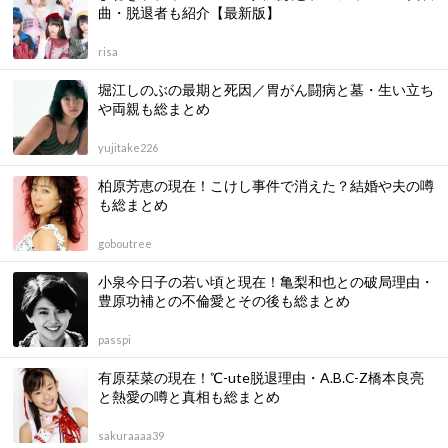
曲・脱退者も紹介【最新版】
risa
堀江しのぶの最期と死因／胃がん闘病と墓・生い立ち
や両親も総まとめ
yujitake226
柏原芳恵の現在！こけし事件で消えた？結婚や夫の噂
も総まとめ
goboutree
小泉今日子の若い頃と現在！亀梨和也との破局理由・
豊原功補との不倫愛とその後も総まとめ
passpi
有原栞菜の現在！℃-ute脱退理由・A.B.C-Z橋本良亮
と熱愛の噂と真相も総まとめ
sakuraaaa39