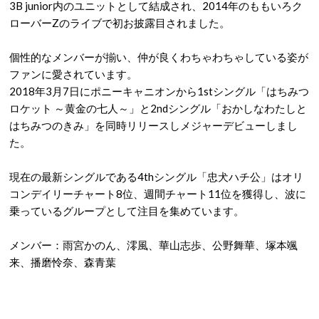
3B junior内のユニットとして結成され、2014年のももいろク
ローバーZのライブで初お披露目されました。
個性的なメンバーが揃い、仲が良くわちゃわちゃしている姿が
ファンに愛されています。
2018年3月7日にポニーキャニオンから1stシングル「はちみつ
ロケット ～黄金の七人～」と2ndシングル「おかしなわたしと
はちみつのきみ」を同時リリースしメジャーデビューしまし
た。
現在の最新シングルである4thシングル「忠犬ハチ公」はオリ
コンデイリーチャート8位、週間チャート11位を獲得し、波に
乗っているグループとして注目を集めています。
メンバー：雨宮かのん、澪風、華山志歩、公野舞華、塚本颯
来、播磨怜奈、森青葉