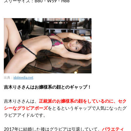
スリーサイズ：B80・W59・H88
出典：
idolmedia.net
吉木りささんはお嬢様系の顔とのギャップ！
吉木りささんは、
正統派のお嬢様系の顔をしているのに、セク
シーなグラビアポーズ
をとるというギャップで人気になったグ
ラビアアイドルです。
2017年に結婚した後はグラビアは引退していて、
バラエティ