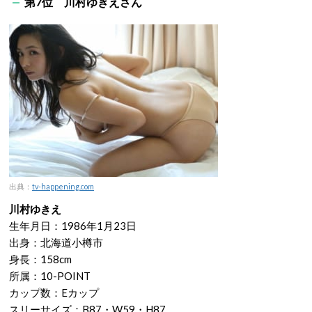
第7位 川村ゆきえさん
出典：
tv-happening.com
川村ゆきえ
生年月日：1986年1月23日
出身：北海道小樽市
身長：158cm
所属：10-POINT
カップ数：Eカップ
スリーサイズ：B87・W59・H87