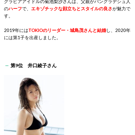
グラビアアイドルの菊池梨沙さんは、父親がバングラデシュ人
の
ハーフ
で、
エキゾチックな顔立ちとスタイルの良さ
が魅力で
す。
2019年には
TOKIOのリーダー・城島茂さんと結婚
し、2020年
には第1子を出産しました。
第9位 井口綾子さん