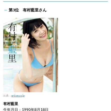
第3位 有村藍里さん
出典：
oricon.co.jp
有村藍里
生年月日：1990年8月18日