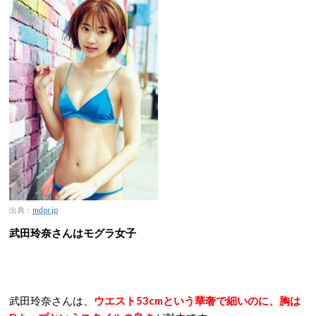
出典：
mdpr.jp
武田玲奈さんはモグラ女子
武田玲奈さんは、
ウエスト53cmという華奢で細いのに、胸は