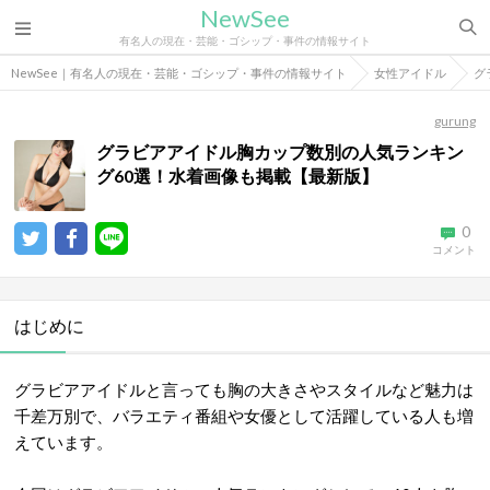
NewSee
有名人の現在・芸能・ゴシップ・事件の情報サイト
NewSee｜有名人の現在・芸能・ゴシップ・事件の情報サイト
女性アイドル
グ
gurung
グラビアアイドル胸カップ数別の人気ランキン
グ60選！水着画像も掲載【最新版】
0
コメント
はじめに
グラビアアイドルと言っても胸の大きさやスタイルなど魅力は
千差万別で、バラエティ番組や女優として活躍している人も増
えています。