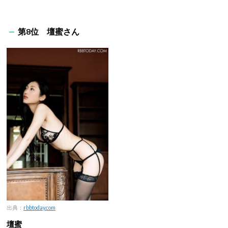
第8位 壇蜜さん
出典：
rbbtoday.com
壇蜜