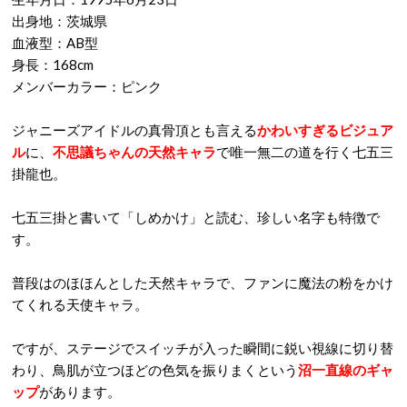
出身地：茨城県
血液型：AB型
身長：168cm
メンバーカラー：ピンク
ジャニーズアイドルの真骨頂とも言える
かわいすぎるビジュア
ル
に、
不思議ちゃんの天然キャラ
で唯一無二の道を行く七五三
掛龍也。
七五三掛と書いて「しめかけ」と読む、珍しい名字も特徴で
す。
普段はのほほんとした天然キャラで、ファンに魔法の粉をかけ
てくれる天使キャラ。
ですが、ステージでスイッチが入った瞬間に鋭い視線に切り替
わり、鳥肌が立つほどの色気を振りまくという
沼一直線のギャ
ップ
があります。