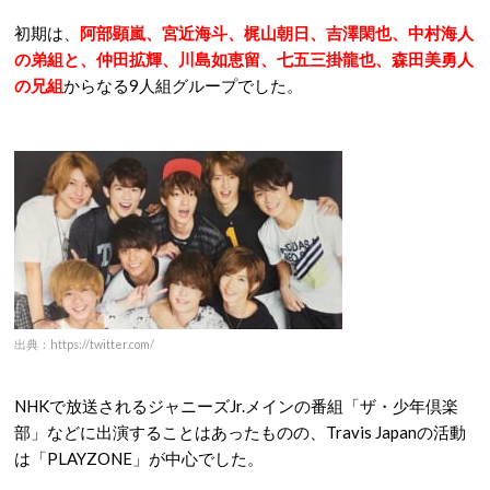
初期は、
阿部顕嵐、宮近海斗、梶山朝日、吉澤閑也、中村海人
の弟組と、仲田拡輝、川島如恵留、七五三掛龍也、森田美勇人
の兄組
からなる9人組グループでした。
出典：https://twitter.com/
NHKで放送されるジャニーズJr.メインの番組「ザ・少年倶楽
部」などに出演することはあったものの、Travis Japanの活動
は「PLAYZONE」が中心でした。