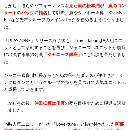
しかし、彼らのパフォーマンスを見た
嵐の松本潤が、嵐のコン
サートのバックに指名
して以降、嵐やタッキー＆翼、Kis-My-
Ft2など先輩グループのメインバックを務めるようになりまし
た。
「PLAYZONE」シリーズ終了後も、Travis Japanは9人組ユニ
ットとして活動することを選び、ジャニーズJr.ユニットが順番
に出演する単独公演「
ジャニーズ銀座
」にも出演を果たしまし
た。
ジャニー喜多川社長からも9人の揃ったダンスが評価され、シ
ンクロダンスというグループの売りを見つけて人気ユニットへ
と成長していきます。
しかしその後、
仲田拡輝は俳優
の夢を目指すために脱退＆退所
しました。
当時人気ユニットだった「Love-tune」と掛け持ちだった
阿部