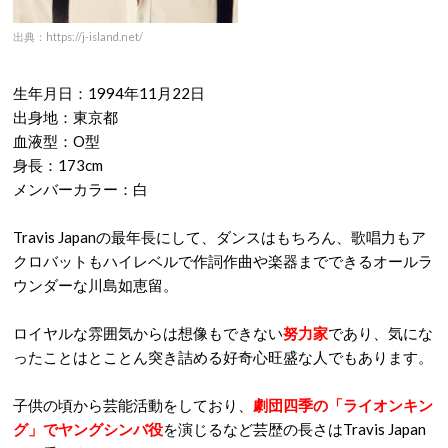
出典：https://j-island.net/
生年月日：1994年11月22日
出身地：東京都
血液型：O型
身長：173cm
メンバーカラー：白
Travis Japanの最年長にして、ダンスはもちろん、歌唱力もア
クロバットもハイレベルで作詞作曲や楽器までできるオールラ
ウンダーな川島如恵留。
ロイヤルな雰囲気からは想像もできない
努力家
であり、気にな
ったことはとことん突き詰める好奇心旺盛な人でもあります。
子供の頃から芸能活動をしており、
劇団四季の「ライオンキン
グ」でヤングシンバ役
を演じるなど芸歴の長さはTravis Japan