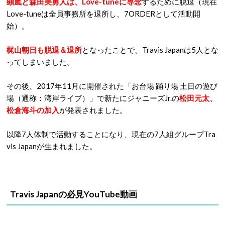
顕嵐と森田美勇人は、Love-tuneに専念
するために脱退（現在
Love-tuneは全員事務所を退所し、7ORDERとして活動開
始）。
梶山朝日も脱退＆退所
となったことで、Travis Japanは5人とな
ってしまいました。
その後、2017年11月に開催された「お台場 踊り場 土日の遊び
場（通称：湾岸ライブ）」で新たにジャニーズJr.の
松田元太、
松倉海斗の加入
が発表されました。
以降7人体制で活動することになり、現在の7人組グループTra
vis Japanが生まれました。
Travis Japanの必見YouTube動画