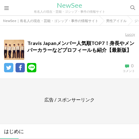
NewSee
有名人の現在・芸能・ゴシップ・事件の情報サイト
NewSee｜有名人の現在・芸能・ゴシップ・事件の情報サイト
男性アイドル
ジ
Luccy
Travis Japanメンバー人気順TOP7！身長やメン
バーカラーなどプロフィールも紹介【最新版】
0
コメント
広告 / スポンサーリンク
はじめに