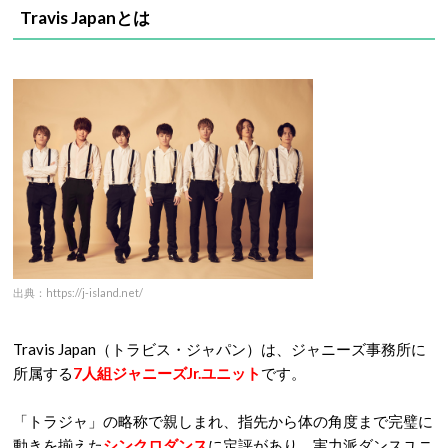
Travis Japanとは
出典：https://j-island.net/
Travis Japan（トラビス・ジャパン）は、ジャニーズ事務所に
所属する
7人組ジャニーズJr.ユニット
です。
「トラジャ」の略称で親しまれ、指先から体の角度まで完璧に
動きを揃えた
シンクロダンス
に定評があり、実力派ダンスユニ