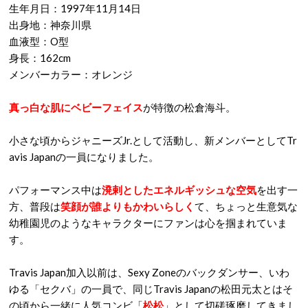
生年月日：1997年11月14日
出身地：神奈川県
血液型：O型
身長：162cm
メンバーカラー：オレンジ
真っ白な肌にベビーフェイス
が特徴の松倉海斗。
小さな頃からジャニーズJr.として活動し、新メンバーとしてTr
avis Japanの一員になりました。
パフォーマンス中は
溌剌としたエネルギッシュな空気
を出す一
方、普段は
笑顔が誰よりもかわいらしく
て、ちょっと生意気な
幼稚園児のようなキャラクターにファンは心を掴まれていま
す。
Travis Japan加入以前は、Sexy Zoneのバックダンサー、いわ
ゆる「セクバ」の一員で、同じTravis Japanの松田元太とはそ
の頃から一緒に人気コンビ「
松松
」として切磋琢磨してきまし