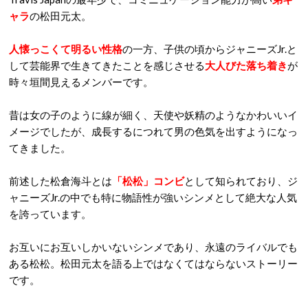
ャラ
の松田元太。
人懐っこくて明るい性格
の一方、子供の頃からジャニーズJr.と
して芸能界で生きてきたことを感じさせる
大人びた落ち着き
が
時々垣間見えるメンバーです。
昔は女の子のように線が細く、天使や妖精のようなかわいいイ
メージでしたが、成長するにつれて男の色気を出すようになっ
てきました。
前述した松倉海斗とは
「松松」コンビ
として知られており、ジ
ャニーズJr.の中でも特に物語性が強いシンメとして絶大な人気
を誇っています。
お互いにお互いしかいないシンメであり、永遠のライバルでも
ある松松。松田元太を語る上ではなくてはならないストーリー
です。