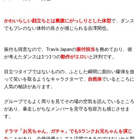
かわいらしい顔立ちとは裏腹にがっしりとした体型
で、ダンス
でもブレのない体幹の良さが感じられる吉澤閑也。
振付も得意なので、Travis Japanの
振付担当
を務めており、彼
が考えたダンスは1つ1つの
動作がエロい
と評判です。
目立つタイプではないものの、ふとした瞬間に面白い爆弾を放
って笑いを取るようなキャラクターで、
自然体
でいるところに
人気の秘訣があります。
グループでもよく周りを見てその場の空気を読んでいるところ
があり、暴走しがちなメンバーを見守る包容力も感じさせま
す。
ドラマ「お兄ちゃん、ガチャ」でもSランクお兄ちゃんを演じ
た
ことがあり、今後俳優としても活躍できるのではないかと期