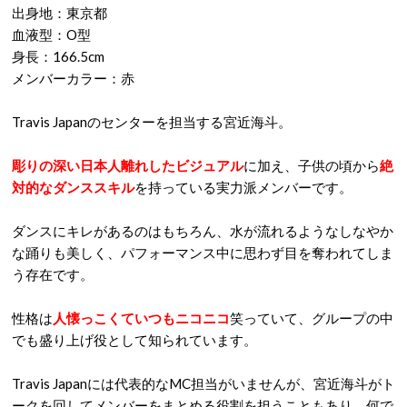
出身地：東京都
血液型：O型
身長：166.5cm
メンバーカラー：赤
Travis Japanのセンターを担当する宮近海斗。
彫りの深い日本人離れしたビジュアル
に加え、子供の頃から
絶
対的なダンススキル
を持っている実力派メンバーです。
ダンスにキレがあるのはもちろん、水が流れるようなしなやか
な踊りも美しく、パフォーマンス中に思わず目を奪われてしま
う存在です。
性格は
人懐っこくていつもニコニコ
笑っていて、グループの中
でも盛り上げ役として知られています。
Travis Japanには代表的なMC担当がいませんが、宮近海斗がト
ークを回してメンバーをまとめる役割を担うこともあり、何で