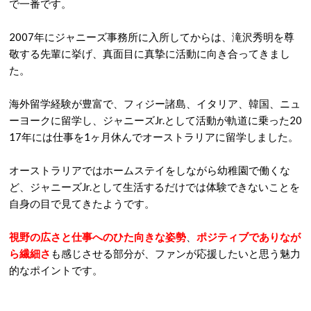
で一番です。
2007年にジャニーズ事務所に入所してからは、滝沢秀明を尊
敬する先輩に挙げ、真面目に真摯に活動に向き合ってきまし
た。
海外留学経験が豊富で、フィジー諸島、イタリア、韓国、ニュ
ーヨークに留学し、ジャニーズJr.として活動が軌道に乗った20
17年には仕事を1ヶ月休んでオーストラリアに留学しました。
オーストラリアではホームステイをしながら幼稚園で働くな
ど、ジャニーズJr.として生活するだけでは体験できないことを
自身の目で見てきたようです。
視野の広さと仕事へのひた向きな姿勢
、
ポジティブでありなが
ら繊細さ
も感じさせる部分が、ファンが応援したいと思う魅力
的なポイントです。