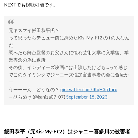
NEXTでも視聴可能です。
元キスマイ飯田恭平氏？
って思ったらデビュー前に辞めたKis-My-Ft2 の i の人なん
だ
調べたら舞台監督のお父さんに憧れ芸術大学に入学後、学
業専念の為に退所
その後、インディーズ映画には出演したけども…って感じ
でこのタイミングでジャニーズ性加害当事者の会に合流か
ー
うーーーん、どうなの？
pic.twitter.com/lKqH3qTnru
— ひらめき (@kaniza07_07)
September 15, 2023
飯田恭平（元Kis-My-Ft2）はジャニー喜多川の被害者