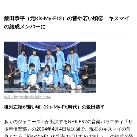
飯田恭平（元Kis-My-Ft2）の昔や若い頃② キスマイ
の結成メンバーに
出典：https://jpedia.jakou.com/
後列左端が若い頃（Kis-My-Ft.時代）の飯田恭平
多くのジャニーズJr.が出演するNHK BS2の音楽バラエティ「ザ
少年倶楽部」の2004年4月4日放送回で、現在のキスマイの前
身となる「Kis-My-Ft（k当時はピリオドは無し）」の結成が発