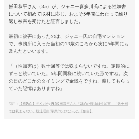
飯田恭平さん（35）が、ジャニー喜多川氏による性加害
について初めて取材に応じ、およそ5年間にわたって繰り
返し被害を受けたと証言しました。
最初に被害にあったのは、ジャニー氏の自宅マンション
で、事務所に入った当初の13歳のころから実に5年間にも
及んだといいます。
「（性加害は）数十回等では収まらないですね、定期的に
ずっと続いていた。5年間同様に続いていた形ですね。次
の日のどこかのタイミングで金銭をですね、渡してもらっ
ていた記憶はありますね」
引用：
【初告白】元Kis-My-Ft2飯田恭平さん「辞めた理由は性加害」「数十回
では収まらない」脱退理由“学業”ではなかった【独自】