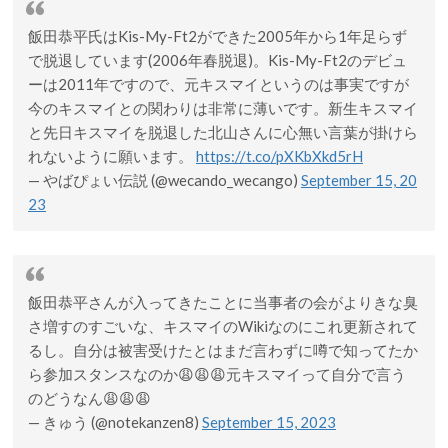
飯田恭平氏はKis-My-Ft2ができた2005年から1年足らず
で脱退しています(2006年春脱退)。Kis-My-Ft2のデビュ
ーは2011年ですので、元キスマイというのは事実ですが
今のキスマイとの関わりは非常に薄いです。新生キスマイ
と先日キスマイを脱退した北山さんに心無い言葉が掛けら
れないように願います。
https://t.co/pXKbXkd5rH
— やばぴょい伝説 (@wecando_wecango)
September 15, 20
23
飯田恭平さんが入ってきたことに当事者の会がよりきな臭
さ増すのすごいな、キスマイのWikiなのにこれ更新されて
るし。自分は被害受けたとはまだ言わずに噂で知ってたか
ら参加スタンスなのか😩😩😩元キスマイって自分で言う
のどうなん😩😩😩
— きゅう (@notekanzen8)
September 15, 2023