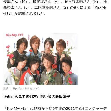
俊哉さん（M）、横尾渉さん（y）、藤ヶ谷太輔さん（F）、玉
森裕太さん（t）、二階堂高嗣さん（2）の8人による「Kis-My
-Ft2」が結成されました。
出典：https://pbs.twimg.com/
正面から見て後列左が若い頃の飯田恭平
「Kis-My-Ft2」は結成から約6年後の2011年8月にメジャーデ