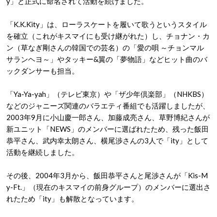
y」と正式に命名されて活動を続けました。
「K.K.Kity」は、ローラスケートを履いて歌うというスタイル
を確立（これがキスマイにも受け継がれた）し、チョナン・カ
ン（草なぎ剛さんの韓国での芸名）の「愛の唄 ～チョンマル
サランヘヨ～」やタッキー&翼の「夢物語」などヒット曲のバ
ックダンサーも担当。
「Ya-Ya-yah」（テレビ東京）や「ザ少年倶楽部」（NHKBS）
などのジャニーズ関連のバラエティ番組でも活躍しましたが、
2003年9月に小山慶一郎さん、加藤成亮さん、草野博紀さんが
新ユニット「NEWS」のメンバーに選ばれたため、残った飯田
恭平さん、武内幸太朗さん、横尾渉さんの3人で「ity」として
活動を継続しました。
その後、2004年3月から、飯田恭平さんと尾渉さんが「Kis-M
y-Ft.」（現在のキスマイの前身グループ）のメンバーに選出さ
れたため「ity」も解散となっています。