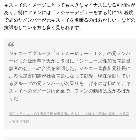
キスマイのイメージにとっても大きなマイナスになる可能性が
あり、特にファンには「メジャーデビューをする前に1年程度
で辞めたメンバーが元キスマイを名乗るのはおかしい」などの
抗議をしている方も多く見られます。
ジャニーズグループ「Ｋｉｓ―Ｍｙ―Ｆｔ２」の元メンバ
ーだった飯田恭平氏が１５日に「ジャニーズ性加害問題当
事者の会」への合流を表明した。ジャニー喜多川元社長に
よる性加害問題が社会問題になって以降、現在活動してい
るグループの元メンバーが名乗りを上げるのは初めて。キ
スマイへのダメージは必至で、ファンの動揺は広がるばか
りだ。
引用：元キスマイ飯田恭平氏が当事者の会入り 退所は「学業に専念」の通説
が覆る可能性