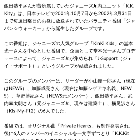
飯田恭平さんが昔所属していたジャニーズJr.内ユニット「K.K.
Kity」は、日本テレビで2001年10月7日から2002年3月31日
まで毎週日曜日のお昼に放送されていたバラエティ番組「ジャ
パン☆ウォーカー」から誕生したグループです。
この番組は、ジャニーズの人気グループ「KinKi Kids」の堂本
光一さんを中心とした番組で、企画として堂本光一さんプロデ
ュースによって、ジャニーズJr.が集められ「J-Support（ジェ
イ・サポート）」というグループが結成されました。
このグループのメンバーは、リーダーが小山慶一郎さん（現在
はNEWS）、加藤成亮さん（現在は加藤シゲアキ名義、NEW
S）、草野博紀さん（NEWS元メンバー）、飯田恭平さん、武
内幸太朗さん（元ジャニーズJr.、現在は建築士）、横尾渉さん
（Kis-My-Ft2）の6人でした。
番組では、オリジナル曲「Private Hearts」も制作発表され、
後に6人のメンバーのイニシャルを一文字ずつとり「K.K.Kit