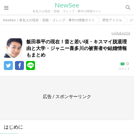
NewSee
有名人の現在・芸能・ゴシップ・事件の情報サイト
NewSee｜有名人の現在・芸能・ゴシップ・事件の情報サイト
男性アイドル
ジ
yujitake226
飯田恭平の現在！昔と若い頃・キスマイ脱退理
由と大学・ジャニー喜多川の被害者や結婚情報
もまとめ
0
コメント
広告 / スポンサーリンク
はじめに