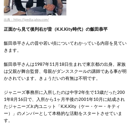
出典：https://jpedia.jakou.com/
正面から見て後列右が昔（K.K.Kity時代）の飯田恭平
飯田恭平さんの昔や若い頃についてわかっている内容を見てい
きます。
飯田恭平さんは1987年11月18日生まれで東京都の出身。家族
は父親が舞台監督、母親がダンススクールの講師である事が明
かされています。きょうだいの有無は不明です。
ジャニーズ事務所に入所したのは中学2年生で13歳だった200
1年8月16日で、入所から1ヶ月半後の2001年10月に結成され
たジャニーズJr.内ユニット「K.K.Kity（ケー・ケー・キティ
ー）」のメンバーとして本格的な活動をスタートさせていま
す。