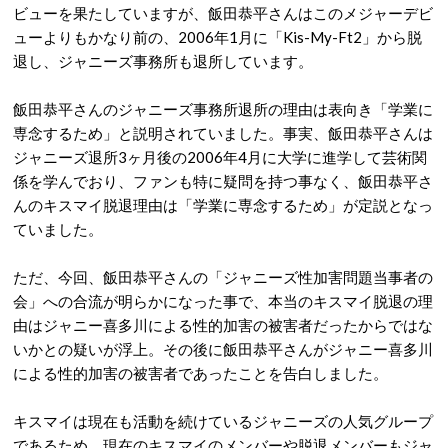
ビューを果たしていますが、飯田恭平さんはこのメジャーデビ
ューよりもかなり前の、2006年1月に「Kis-My-Ft2」から脱
退し、ジャニーズ事務所も退所しています。
飯田恭平さんのジャニーズ事務所退所の理由は表向き「学業に
専念するため」と説明されていました。事実、飯田恭平さんは
ジャニーズ退所3ヶ月後の2006年4月に大学に進学して芸術関
係を学んでおり、ファンも特に疑問を持つ事なく、飯田恭平さ
んのキスマイ脱退理由は「学業に専念するため」が定説となっ
ていました。
ただ、今回、飯田恭平さんの「ジャニーズ性加害問題当事者の
会」への合流が明らかになった事で、本当のキスマイ脱退の理
由はジャニー喜多川による性的加害の被害者だったからではな
いかとの疑いが浮上。その後に飯田恭平さんがジャニー喜多川
による性的加害の被害者であったことを告白しました。
キスマイは現在も活動を続けているジャニーズの人気グループ
であるため、現在のキスマイのメンバーや脱退メンバーもジャ