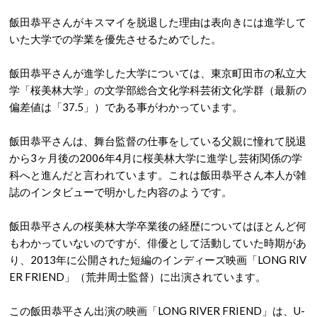
飯田恭平さんがキスマイを脱退した理由は表向きには進学して
いた大学での学業を優先させるためでした。
飯田恭平さんが進学した大学については、東京町田市の私立大
学「桜美林大学」の文学部総合文化学科芸術文化学群（最新の
偏差値は「37.5」）である事がわかっています。
飯田恭平さんは、舞台監督の仕事をしている父親に憧れて脱退
から3ヶ月後の2006年4月に桜美林大学に進学し芸術関係の学
科へと進んだと言われています。これは飯田恭平さん本人が雑
誌のインタビューで明かした内容のようです。
飯田恭平さんの桜美林大学卒業後の経歴についてはほとんど何
もわかっていないのですが、俳優として活動していた時期があ
り、2013年に公開された短編のインディーズ映画「LONG RIV
ER FRIEND」（荒井周士監督）に出演されています。
この飯田恭平さん出演の映画「LONG RIVER FRIEND」は、U-