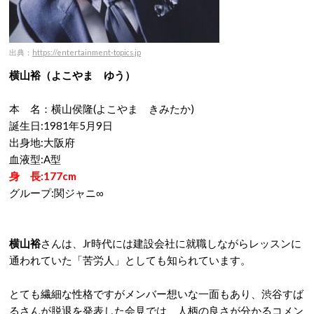
出典：
https://entertainment-topics.jp
横山裕（よこやま ゆう）
本 名：横山侯隆(よこやま きみたか)
誕生日:1981年5月9日
出身地:大阪府
血液型:A型
身 長:177cm
グループ:関ジャニ∞
横山裕
さんは、Jr時代には建設会社に就職しながらレッスンに
通われていた「苦労人」としても知られています。
とても繊細な性格ですがメンバー想いな一面もあり、渋谷すば
るさんが脱退を発表した会見では、人柄の良さが分かるコメン