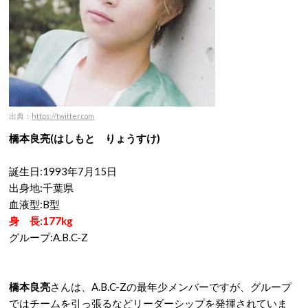
出典：
https://twitter.com
橋本良亮(はしもと りょうすけ)
誕生日:1993年7月15日
出身地:千葉県
血液型:B型
身 長:177kg
グループ:A.B.C-Z
橋本良亮
さんは、A.B.C-Zの最年少メンバーですが、グループ
ではチームを引っ張るなどリーダーシップを発揮されていま