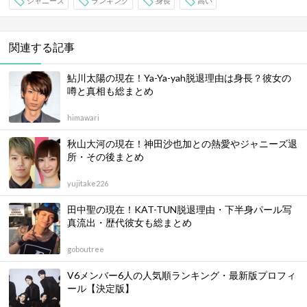
ジャニーズ
ランキング
身長
高い
関連する記事
鮎川太陽の現在！Ya-Ya-yah脱退理由は身長？彼女の
噂と真相も総まとめ
himawari
秋山大河の現在！神田沙也加との熱愛やジャニーズ退
所・その後まとめ
yujitake226
田中聖の現在！KAT-TUN脱退理由・下半身パール写
真流出・歴代彼女も総まとめ
goboutree
V6メンバー6人の人気順ランキング・最新版プロフィ
ール【決定版】