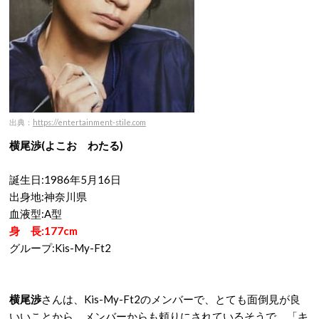
出典：
https://entertainment-stile.com
横尾渉(よこお わたる)
誕生日:1986年5月16日
出身地:神奈川県
血液型:A型
身 長:177cm
グループ:Kis-My-Ft2
横尾渉
さんは、Kis-My-Ft2のメンバーで、とても面倒見が良
いいことから、メンバーからも頼りにされているそうで、「キ