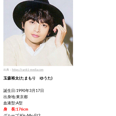
出典：
https://rank1-media.com
玉森裕太(たまもり ゆうた)
誕生日:1990年3月17日
出身地:東京都
血液型:A型
身 長:176cm
グループ:Kis-My-Ft2