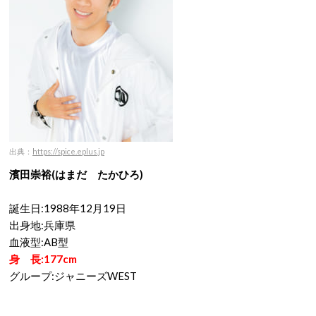
出典：
https://spice.eplus.jp
濱田崇裕(はまだ たかひろ)
誕生日:1988年12月19日
出身地:兵庫県
血液型:AB型
身 長:177cm
グループ:ジャニーズWEST