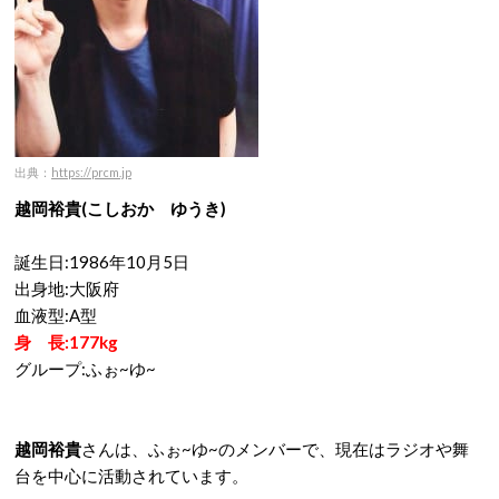
出典：
https://prcm.jp
越岡裕貴(こしおか ゆうき)
誕生日:1986年10月5日
出身地:大阪府
血液型:A型
身 長:177kg
グループ:ふぉ~ゆ~
越岡裕貴
さんは、ふぉ~ゆ~のメンバーで、現在はラジオや舞
台を中心に活動されています。