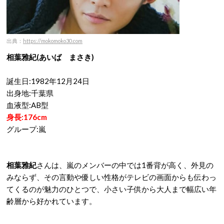
出典：
https://mokomoko30.com
相葉雅紀(あいば まさき)
誕生日:1982年12月24日
出身地:千葉県
血液型:AB型
身長:176cm
グループ:嵐
相葉雅紀
さんは、嵐のメンバーの中では1番背が高く、外見の
みならず、その言動や優しい性格がテレビの画面からも伝わっ
てくるのが魅力のひとつで、小さい子供から大人まで幅広い年
齢層から好かれています。