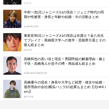
Luccy
中村一也(元ジャニーズJr.)の現在！ジュニア時代の同
期や性被害・身長と年齢や結婚・今の活動まとめ
yujitake226
東新良和(元ジャニーズJr.)の現在は弁護士？金八先生
でブレイク・亜細亜大学への進学・芸能界引退とその
後も総まとめ
passpi
高橋和也の若い頃と現在！男闘呼組の解雇理由・嫁と
子供・高橋海人が息子の噂・再結成も総まとめ
KABURAGIREMON
高橋優斗の現在！身長や大学など経歴・彼女や結婚・
退所理由や会社(横浜バニラ)の起業もまとめ【元HiHi J
ets】
gurung