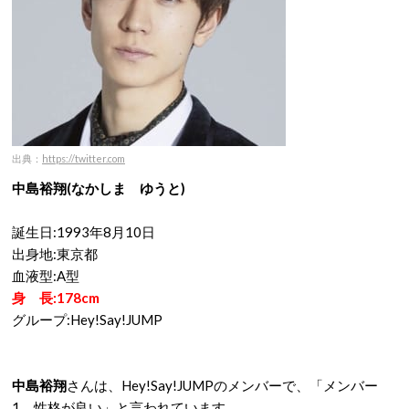
出典：
https://twitter.com
中島裕翔(なかしま ゆうと)
誕生日:1993年8月10日
出身地:東京都
血液型:A型
身 長:178cm
グループ:Hey!Say!JUMP
中島裕翔
さんは、Hey!Say!JUMPのメンバーで、「メンバー
1、性格が良い」と言われています。