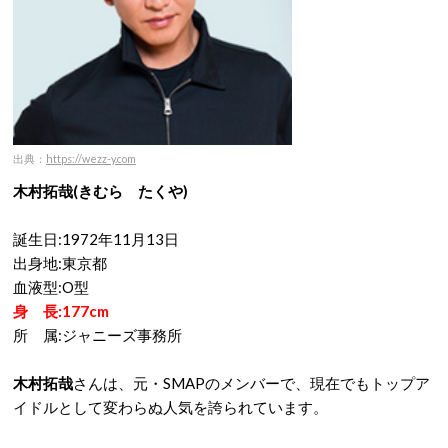
出典：
https://wezz-y.com
木村拓哉(きむら たくや)
誕生日:1972年11月13日
出身地:東京都
血液型:O型
身 長:177cm
所 属:ジャニーズ事務所
木村拓哉
さんは、元・SMAPのメンバーで、現在でもトップア
イドルとして変わらぬ人気を誇られています。