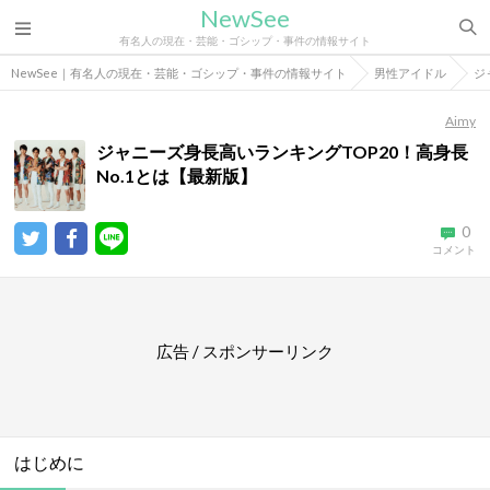
NewSee
有名人の現在・芸能・ゴシップ・事件の情報サイト
NewSee｜有名人の現在・芸能・ゴシップ・事件の情報サイト
男性アイドル
ジ
Aimy
ジャニーズ身長高いランキングTOP20！高身長
No.1とは【最新版】
0
コメント
広告 / スポンサーリンク
はじめに