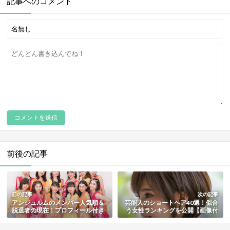
記事へのコメント
前後の記事
前の記事
次の記事
アンジュルムのメンバー人気順＆
芸能人のショートヘア40選！似合
脱退者の現在！プロフィール付き
う女性ランキングを公開【画像付
で紹介【最新版】
き・最新版】