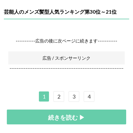
芸能人のメンズ髪型人気ランキング第30位～21位
-----------広告の後に次ページに続きます-----------
広告 / スポンサーリンク
----------------------------------------------------------------
1
2
3
4
続きを読む ▶