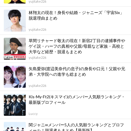
yujitake226
林翔太の現在！身長や結婚・ジャニーズ「宇宙Six」
脱退理由まとめ
yujitake226
草間リチャード敬太の現在！新宿2丁目の逮捕事件や
ゲイ説・ハーフの真相や父親/母親など家族・高校と
大学など経歴・脱退もまとめ
yujitake226
矢島愛弥(渡辺美奈代の息子)の身長や口元！父親や兄
弟・大学院への進学も総まとめ
yujitake226
Kis-My-Ft2(キスマイ)のメンバー人気順ランキング・
最新版プロフィール
Luccy
関ジャニ∞メンバー5人の人気順ランキングとプロフ
ィール！脱退者もまとめ【最新版】