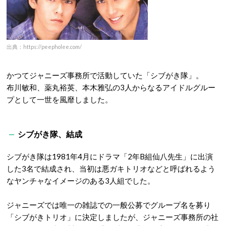
出典：https://peepholee.com/
かつてジャニーズ事務所で活動していた「シブがき隊」。
布川敏和、薬丸裕英、本木雅弘の3人からなるアイドルグルー
プとして一世を風靡しました。
シブがき隊、結成
シブがき隊は1981年4月にドラマ「2年B組仙八先生」に出演
した3名で結成され、当初は悪ガキトリオなどと呼ばれるよう
なヤンチャなイメージのある3人組でした。
ジャニーズでは唯一の雑誌での一般公募でグループ名を募り
「シブがきトリオ」に決定しましたが、ジャニーズ事務所の社