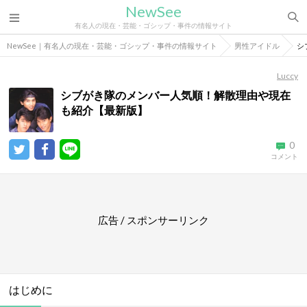
NewSee
有名人の現在・芸能・ゴシップ・事件の情報サイト
NewSee｜有名人の現在・芸能・ゴシップ・事件の情報サイト
男性アイドル
シ
Luccy
シブがき隊のメンバー人気順！解散理由や現在
も紹介【最新版】
0
コメント
広告 / スポンサーリンク
はじめに