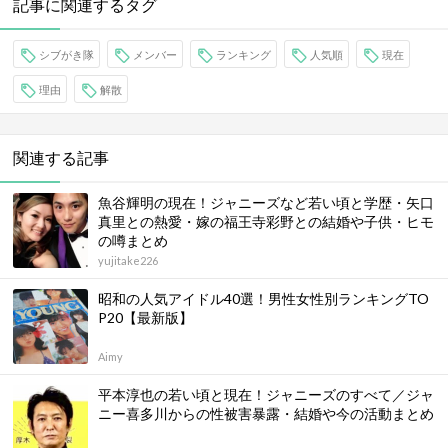
記事に関連するタグ
シブがき隊
メンバー
ランキング
人気順
現在
理由
解散
関連する記事
魚谷輝明の現在！ジャニーズなど若い頃と学歴・矢口
真里との熱愛・嫁の福王寺彩野との結婚や子供・ヒモ
の噂まとめ
yujitake226
昭和の人気アイドル40選！男性女性別ランキングTO
P20【最新版】
Aimy
平本淳也の若い頃と現在！ジャニーズのすべて／ジャ
ニー喜多川からの性被害暴露・結婚や今の活動まとめ