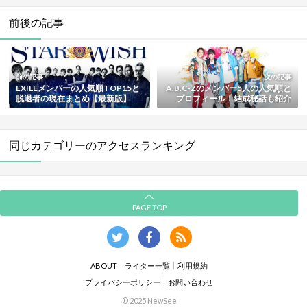
前後の記事
前の記事
次の記事
EXILEメンバーの人気順TOP15と
A.B.C-Zのメンバー5人の人気順と
脱退者の現在まとめ【最新版】
プロフィール！結成秘話も紹介
【最新版】
同じカテゴリーのアクセスランキング
PAGE TOP
ABOUT
ライター一覧
利用規約
プライバシーポリシー
お問い合わせ
© 2025 NewSee