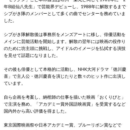
年B組仙八先生」で芸能界デビューし、1988年に解散するまで
シブがき隊のメンバーとして多くの曲でセンターを務めていま
した。
シブがき隊解散後は事務所をメンズアートに移し、俳優活動を
メインに芸能活動を開始します。解散の翌年には映画の役作り
のために坊主頭に挑戦し、アイドルのイメージを払拭する演技
を見せて話題になりました。
その後も俳優として本格的に活動し、NHK大河ドラマ「徳川慶
喜」で主人公・徳川慶喜を演じたりと数々のヒット作に出演し
ています。
自ら企画を考案し、納棺師の仕事を描いた映画「おくりびと」
で主演を務め、「アカデミー賞外国語映画賞」を受賞するなど
国内外から高い評価を得ました。
東京国際映画祭や日本アカデミー賞、ブルーリボン賞などで