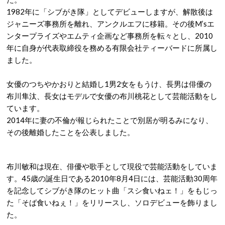
1982年に「シブがき隊」としてデビューしますが、解散後は
ジャニーズ事務所を離れ、アンクルエフに移籍。その後M’sエ
ンタープライズやエムティ企画など事務所を転々とし、2010
年に自身が代表取締役を務める有限会社ティーバードに所属し
ました。
女優のつちやかおりと結婚し1男2女をもうけ、長男は俳優の
布川隼汰、長女はモデルで女優の布川桃花として芸能活動をし
ています。
2014年に妻の不倫が報じられたことで別居が明るみになり、
その後離婚したことを公表しました。
布川敏和は現在、俳優や歌手として現役で芸能活動をしていま
す。45歳の誕生日である2010年8月4日には、芸能活動30周年
を記念してシブがき隊のヒット曲「スシ食いねェ！」をもじっ
た「そば食いねぇ！」をリリースし、ソロデビューを飾りまし
た。