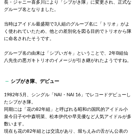
長・ジャニー喜多川により「シブがき隊」に変更され、正式な
グループ名となりました。
当時はアイドル最盛期で3人組のグループ名に「トリオ」がよ
く使われていたため、他との差別化を図る目的でトリオから隊
に命名されたそうです。
グループ名の由来は「シブいガキ」ということで、2年B組仙
八先生の悪ガキトリオのイメージが引き継がれたようですね。
シブがき隊、デビュー
1982年5月、シングル「NAI・NAI 16」でレコードデビューし
たシブがき隊。
同期には「花の82年組」と呼ばれる昭和の国民的アイドル小
泉今日子や中森明菜、松本伊代や早見優など人気アイドルが多
数います。
現在も花の82年組とは交流があり、堀ちえみの舌がん公表の