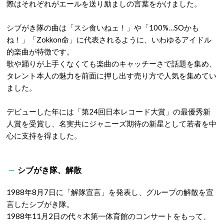
際はそれぞれがエールを送り励ましの言葉をかけました。
シブがき隊の曲は「スシ食いねェ！」や「100%…SOかも
ね！」「Zokkon命」に代表されるように、いわゆるアイドル
的楽曲が特徴です。
歌や踊りが上手くなくても楽曲のキャッチーさで話題を集め、
タレント本人の魅力を前面に押し出す売り方で人気を集めてい
ました。
デビューした年には「第24回日本レコード大賞」の最優秀新
人賞を受賞し、名実共にジャニーズ期待の新星として若者を中
心に支持を得ました。
シブがき隊、解散
1988年8月7日に「解隊宣言」を発表し、グループの解散を宣
言したシブがき隊。
1988年11月2日の代々木第一体育館のコンサートをもって、