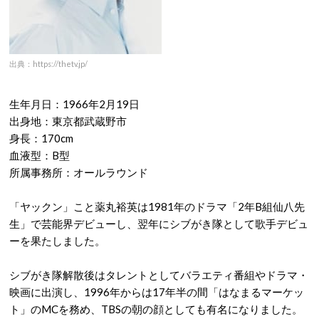
出典：https://thetv.jp/
生年月日：1966年2月19日
出身地：東京都武蔵野市
身長：170cm
血液型：B型
所属事務所：オールラウンド
「ヤックン」こと薬丸裕英は1981年のドラマ「2年B組仙八先
生」で芸能界デビューし、翌年にシブがき隊として歌手デビュ
ーを果たしました。
シブがき隊解散後はタレントとしてバラエティ番組やドラマ・
映画に出演し、1996年からは17年半の間「はなまるマーケッ
ト」のMCを務め、TBSの朝の顔としても有名になりました。