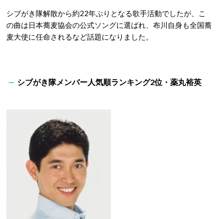
シブがき隊解散から約22年ぶりとなる歌手活動でしたが、こ
の曲は日本蕎麦協会の公式ソングに選ばれ、布川自身も全国蕎
麦大使に任命されるなど話題になりました。
シブがき隊メンバー人気順ランキング2位・薬丸裕英