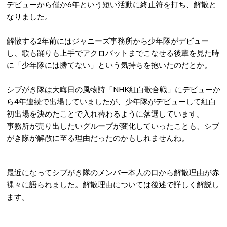
デビューから僅か6年という短い活動に終止符を打ち、解散と
なりました。
解散する2年前にはジャニーズ事務所から少年隊がデビュー
し、歌も踊りも上手でアクロバットまでこなせる後輩を見た時
に「少年隊には勝てない」という気持ちを抱いたのだとか。
シブがき隊は大晦日の風物詩「NHK紅白歌合戦」にデビューか
ら4年連続で出場していましたが、少年隊がデビューして紅白
初出場を決めたことで入れ替わるように落選しています。
事務所が売り出したいグループが変化していったことも、シブ
がき隊が解散に至る理由だったのかもしれませんね。
最近になってシブがき隊のメンバー本人の口から解散理由が赤
裸々に語られました。解散理由については後述で詳しく解説し
ます。