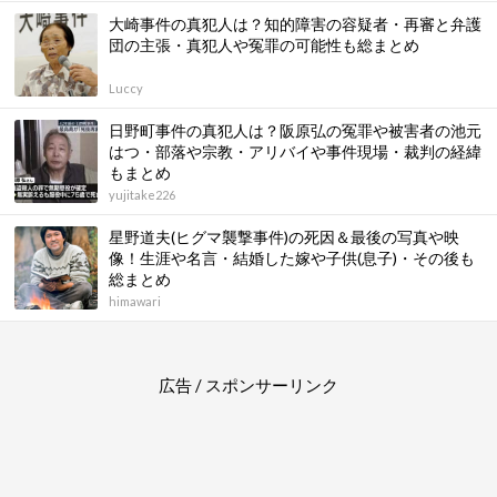
大崎事件の真犯人は？知的障害の容疑者・再審と弁護
団の主張・真犯人や冤罪の可能性も総まとめ
Luccy
日野町事件の真犯人は？阪原弘の冤罪や被害者の池元
はつ・部落や宗教・アリバイや事件現場・裁判の経緯
もまとめ
yujitake226
星野道夫(ヒグマ襲撃事件)の死因＆最後の写真や映
像！生涯や名言・結婚した嫁や子供(息子)・その後も
総まとめ
himawari
広告 / スポンサーリンク