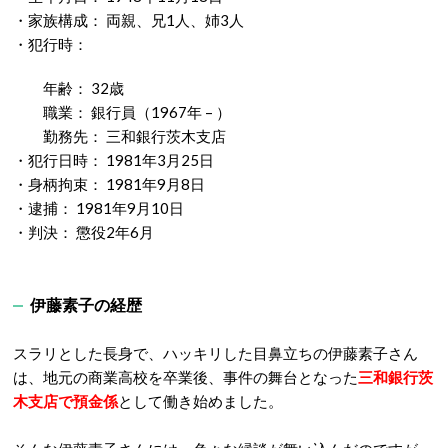
・家族構成： 両親、兄1人、姉3人
・犯行時：
年齢： 32歳
職業： 銀行員（1967年 – ）
勤務先： 三和銀行茨木支店
・犯行日時： 1981年3月25日
・身柄拘束： 1981年9月8日
・逮捕： 1981年9月10日
・判決： 懲役2年6月
伊藤素子の経歴
スラリとした長身で、ハッキリした目鼻立ちの伊藤素子さん
は、地元の商業高校を卒業後、事件の舞台となった
三和銀行茨
木支店で預金係
として働き始めました。