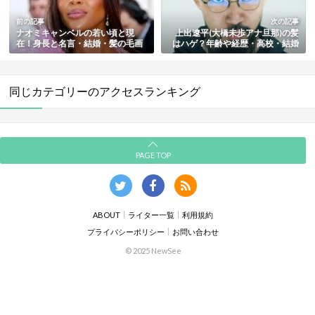
前の記事
次の記事
ナオミキャンベルの若い頃と現
上出遼平(大橋未歩アナ旦那)の髪
在！身長と名言・結婚・髪の毛画
はハゲ？年齢や経歴・高校・結婚
像も総まとめ
の馴れ初めまとめ
同じカテゴリーのアクセスランキング
PAGE TOP
ABOUT
ライター一覧
利用規約
プライバシーポリシー
お問い合わせ
© 2025 NewSee