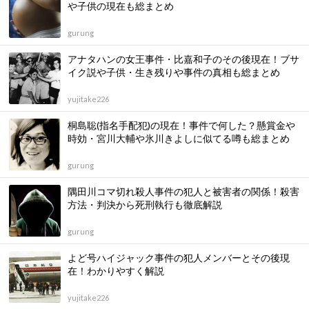
や子供の現在も総まとめ
gurung
アナタハンの女王事件・比嘉和子のその後現在！ブサ
イク説や子供・生き残りや事件の真相も総まとめ
yujitake226
桐島聡(指名手配犯)の現在！事件で何した？懸賞金や
時効・宮川大輔や氷川きよしに似てる噂も総まとめ
gurung
隅田川コマ切れ殺人事件の犯人と被害者の関係！殺害
方法・判決から死刑執行も徹底解説
gurung
よど号ハイジャック事件の犯人メンバーとその後現
在！わかりやすく解説
yujitake226