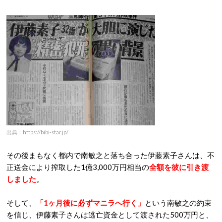
出典：https://bibi-star.jp/
その後まもなく都内で南敏之と落ち合った伊藤素子さんは、不
正送金により搾取した1億3,000万円相当の
全額を彼に引き渡
しました
。
そして、
「1ヶ月後に必ずマニラへ行く」
という南敏之の約束
を信じ、伊藤素子さんは逃亡資金として渡された500万円と、