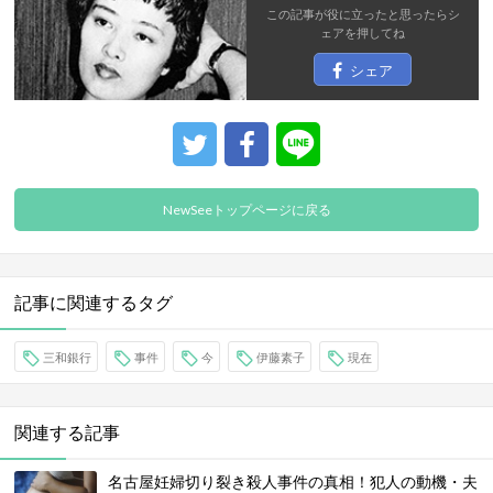
この記事が役に立ったと思ったら
シ
ェア
を押してね
シェア
NewSeeトップページに戻る
記事に関連するタグ
三和銀行
事件
今
伊藤素子
現在
関連する記事
名古屋妊婦切り裂き殺人事件の真相！犯人の動機・夫