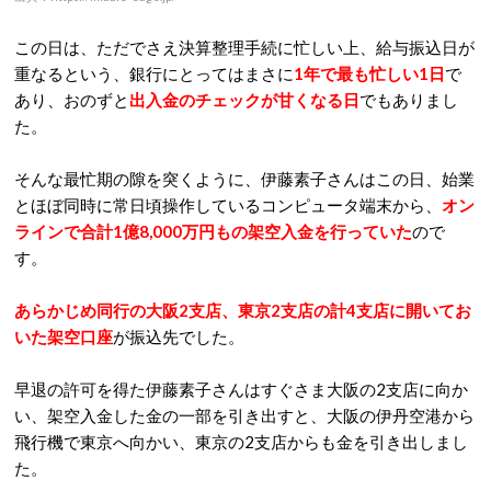
この日は、ただでさえ決算整理手続に忙しい上、給与振込日が
重なるという、銀行にとってはまさに
1年で最も忙しい1日
で
あり、おのずと
出入金のチェックが甘くなる日
でもありまし
た。
そんな最忙期の隙を突くように、伊藤素子さんはこの日、始業
とほぼ同時に常日頃操作しているコンピュータ端末から、
オン
ラインで合計1億8,000万円もの架空入金を行っていた
ので
す。
あらかじめ同行の大阪2支店、東京2支店の計4支店に開いてお
いた架空口座
が振込先でした。
早退の許可を得た伊藤素子さんはすぐさま大阪の2支店に向か
い、架空入金した金の一部を引き出すと、大阪の伊丹空港から
飛行機で東京へ向かい、東京の2支店からも金を引き出しまし
た。