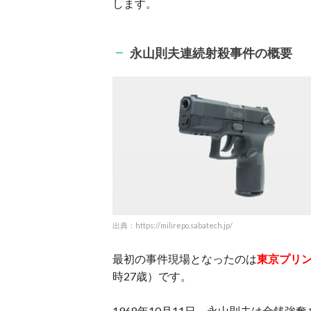
します。
永山則夫連続射殺事件の概要
出典：https://milirepo.sabatech.jp/
最初の事件現場となったのは
東京プリ
時27歳）です。
1968年10月11日、永山則夫は金銭