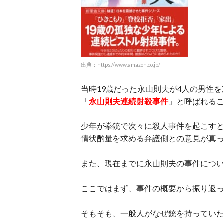
出典：https://www.amazon.co.jp/
当時19歳だった永山則夫が4人の男性を
「
永山則夫連続射殺事件
」と呼ばれる
少年が拳銃で次々に殺人事件を起こす
情状酌量を求める弁護側との意見が真
また、現在までに永山則夫の事件につ
ここではまず、事件の概要から振り返
そもそも、一般人がなぜ銃を持ってい