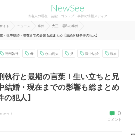
NewSee
有名人の現在・芸能・ゴシップ・事件の情報メディア
報サイト
ニュース
事件
大正・昭和の事件
族・獄中結婚・現在までの影響も総まとめ【連続射殺事件の犯人】
死刑執行
母
永山則夫
父
獄中結婚
現在
刑執行と最期の言葉！生い立ちと兄
中結婚・現在までの影響も総まとめ
件の犯人】
0
imawari
コメント