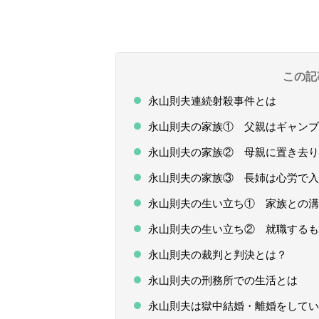
この記
永山則夫連続射殺事件とは
永山則夫の家族① 父親はギャンブ
永山則夫の家族② 母親に置き去り
永山則夫の家族③ 長姉は心労で入
永山則夫の生い立ち① 家族との溝
永山則夫の生い立ち② 就職するも
永山則夫の裁判と判決とは？
永山則夫の刑務所での生活とは
永山則夫は獄中結婚・離婚をしてい