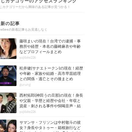
同じカテゴリーのアクセスランキング
じカテゴリーだから興味のある記事が見つかる！
最新の記事
ewSeeの新着記事もお見逃しなく
藤咲まいの現在！台湾での逮捕・事
務所や経歴・本名の藤崎麻衣や年齢
などプロフィールまとめ
yujitake226
松井健(サナエトークン)の現在！経歴
や年齢・家族や結婚・高市早苗総理
との関係・逃亡とその後まとめ
gurung
西村拓郎(神田うの旦那)の現在！身長
や父親・学歴と経歴や会社・年収と
資産・刺される事件や恫喝音声・結
婚と子供や自宅・脳梗塞の病気もま
yujitake226
とめ
サマンサ・フリソンは中村敬斗の彼
女？身長やタトゥー・箱根旅行など