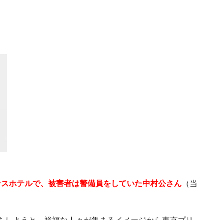
ンスホテルで、被害者は警備員をしていた中村公さん
（当
強奪をしようと、裕福な人々が集まるイメージから東京プリ