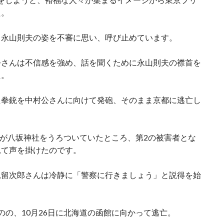
た。
く永山則夫の姿を不審に思い、呼び止めています。
公さんは不信感を強め、話を聞くために永山則夫の襟首を
た。
た拳銃を中村公さんに向けて発砲、そのまま京都に逃亡し
則夫が八坂神社をうろついていたところ、第2の被害者とな
見て声を掛けたのです。
見留次郎さんは冷静に「警察に行きましょう」と説得を始
のの、10月26日に北海道の函館に向かって逃亡。