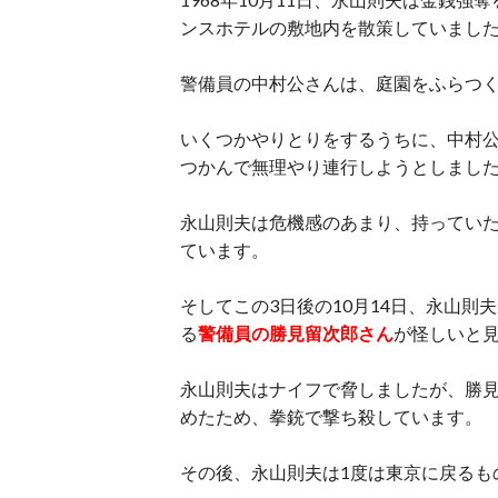
ンスホテルの敷地内を散策していまし
警備員の中村公さんは、庭園をふらつ
いくつかやりとりをするうちに、中村
つかんで無理やり連行しようとしまし
永山則夫は危機感のあまり、持ってい
ています。
そしてこの3日後の10月14日、永山
る
警備員の勝見留次郎さん
が怪しいと
永山則夫はナイフで脅しましたが、勝
めたため、拳銃で撃ち殺しています。
その後、永山則夫は1度は東京に戻るも