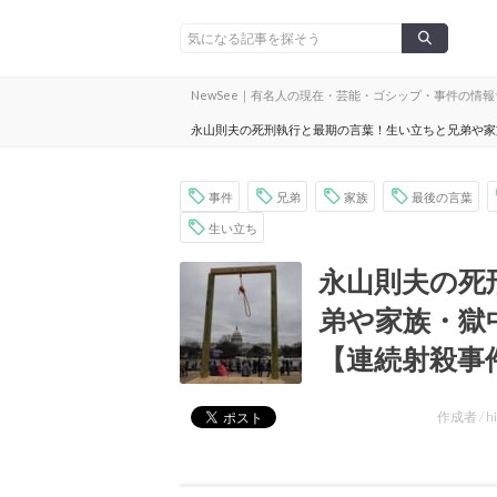
NewSee｜有名人の現在・芸能・ゴシップ・事件の情
永山則夫の死刑執行と最期の言葉！生い立ちと兄弟や家
事件
兄弟
家族
最後の言葉
生い立ち
永山則夫の死
弟や家族・獄
【連続射殺事
作成者 /
h