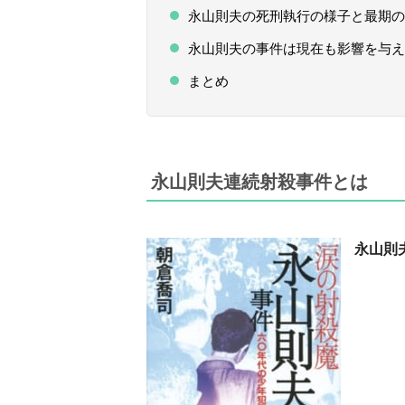
永山則夫の死刑執行の様子と最期の
永山則夫の事件は現在も影響を与え
まとめ
永山則夫連続射殺事件
とは
永山則