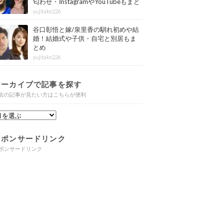
匂わせ・InstagramやYouTubeもまと
め
yujitake226
谷口彰悟と嫁/泉里香の馴れ初めや結
婚！結婚式や子供・自宅と別居もま
とめ
yujitake226
アーカイブで記事を探す
去の記事が見たい方はこちらが便利
スポンサードリンク
ポンサードリンク