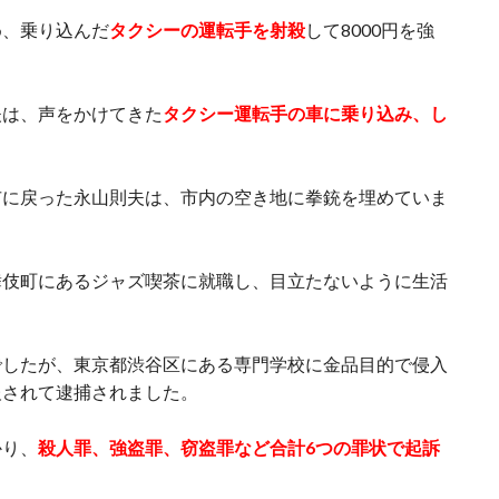
め、乗り込んだ
タクシーの運転手を射殺
して8000円を強
夫は、声をかけてきた
タクシー運転手の車に乗り込み、し
市に戻った永山則夫は、市内の空き地に拳銃を埋めていま
舞伎町にあるジャズ喫茶に就職し、目立たないように生活
でしたが、東京都渋谷区にある専門学校に金品目的で侵入
報されて逮捕されました。
かり、
殺人罪、強盗罪、窃盗罪など合計6つの罪状で起訴