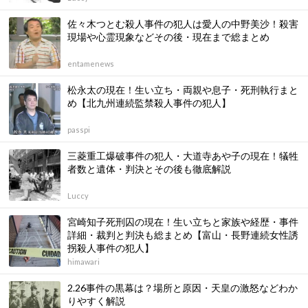
佐々木つとむ殺人事件の犯人は愛人の中野美沙！殺害
現場や心霊現象などその後・現在まで総まとめ
entamenews
松永太の現在！生い立ち・両親や息子・死刑執行まと
め【北九州連続監禁殺人事件の犯人】
passpi
三菱重工爆破事件の犯人・大道寺あや子の現在！犠牲
者数と遺体・判決とその後も徹底解説
Luccy
宮崎知子死刑囚の現在！生い立ちと家族や経歴・事件
詳細・裁判と判決も総まとめ【富山・長野連続女性誘
拐殺人事件の犯人】
himawari
2.26事件の黒幕は？場所と原因・天皇の激怒などわか
りやすく解説