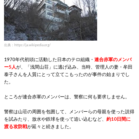
出典：https://ja.wikipedia.org/
1970年代初頭に活動した日本のテロ組織・
連合赤軍のメンバ
ー5人
が、「浅間山荘」に逃げ込み、当時、管理人の妻・牟田
泰子さんを人質にとって立てこもったのが事件の始まりでし
た。
ところが連合赤軍のメンバーは、警察に何も要求しません。
警察は山荘の周囲を包囲して、メンバーらの母親を使った説得
を試みたり、放水や鉄球を使って追い込むなど、
約10日間に
渡る攻防戦
が延々と続きました。