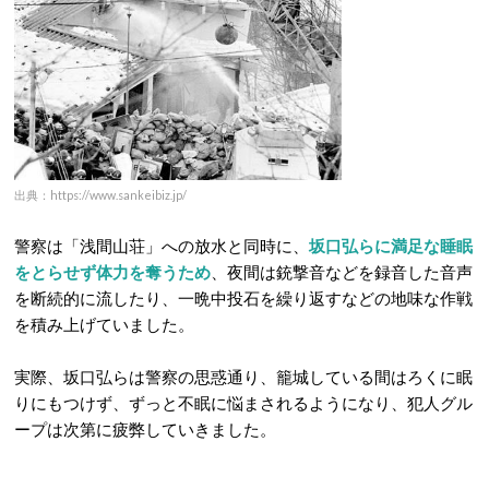
出典：https://www.sankeibiz.jp/
警察は「浅間山荘」への放水と同時に、
坂口弘らに満足な睡眠
をとらせず体力を奪うため
、夜間は銃撃音などを録音した音声
を断続的に流したり、一晩中投石を繰り返すなどの地味な作戦
を積み上げていました。
実際、坂口弘らは警察の思惑通り、籠城している間はろくに眠
りにもつけず、ずっと不眠に悩まされるようになり、犯人グル
ープは次第に疲弊していきました。