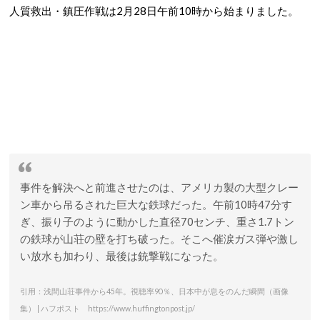
人質救出・鎮圧作戦は2月28日午前10時から始まりました。
事件を解決へと前進させたのは、アメリカ製の大型クレー
ン車から吊るされた巨大な鉄球だった。午前10時47分す
ぎ、振り子のように動かした直径70センチ、重さ1.7トン
の鉄球が山荘の壁を打ち破った。そこへ催涙ガス弾や激し
い放水も加わり、最後は銃撃戦になった。
引用：浅間山荘事件から45年。視聴率90％、日本中が息をのんだ瞬間（画像
集） | ハフポスト https://www.huffingtonpost.jp/