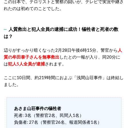
この日本で、テロリストと警察の闘いが、テレビで実況中継さ
れたのは初めてのことでした。
人質救出と犯人全員の逮捕に成功！犠牲者と死者の数
は？
辺りがすっかり暗くなった2月28日午後6時15分、警官から
人
質の牟田泰子さんを無事救出
したとの一報が入り、同20分に
は
犯人5人全員が逮捕
されます。
ここに10日間、約219時間におよぶ「浅間山荘事件」は終結し
ました。
あさま山荘事件の犠牲者
死者‎: ‎3名（警察官2名、民間人1名）
負傷者‎: ‎27名（警察官26名、報道関係者1名）