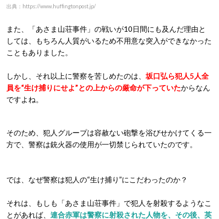
出典：https://www.huffingtonpost.jp/
また、「あさま山荘事件」の戦いが10日間にも及んだ理由と
しては、もちろん人質がいるため不用意な突入ができなかった
こともありました。
しかし、それ以上に警察を苦しめたのは、
坂口弘ら犯人5人全
員を“生け捕りにせよ”との上からの厳命が下っていた
からなん
ですよね。
そのため、犯人グループは容赦ない砲撃を浴びせかけてくる一
方で、警察は銃火器の使用が一切禁じられていたのです。
では、なぜ警察は犯人の“生け捕り”にこだわったのか？
それは、もしも「あさま山荘事件」で犯人を射殺するようなこ
とがあれば、
連合赤軍は警察に射殺された人物を、その後、英