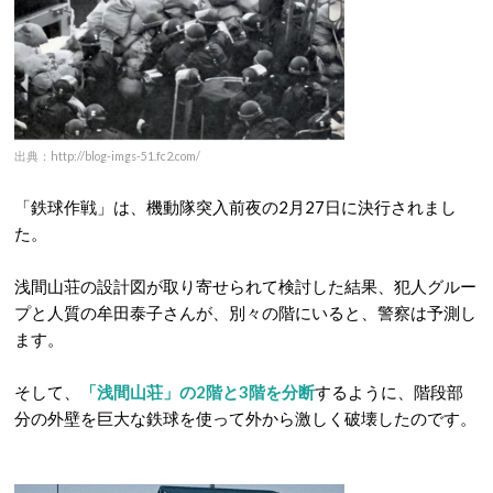
出典：http://blog-imgs-51.fc2.com/
「鉄球作戦」は、機動隊突入前夜の2月27日に決行されまし
た。
浅間山荘の設計図が取り寄せられて検討した結果、犯人グルー
プと人質の牟田泰子さんが、別々の階にいると、警察は予測し
ます。
そして、
「浅間山荘」の2階と3階を分断
するように、階段部
分の外壁を巨大な鉄球を使って外から激しく破壊したのです。