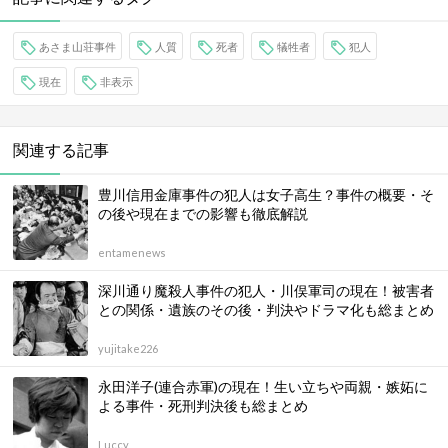
あさま山荘事件
人質
死者
犠牲者
犯人
現在
非表示
関連する記事
豊川信用金庫事件の犯人は女子高生？事件の概要・そ
の後や現在までの影響も徹底解説
entamenews
深川通り魔殺人事件の犯人・川俣軍司の現在！被害者
との関係・遺族のその後・判決やドラマ化も総まとめ
yujitake226
永田洋子(連合赤軍)の現在！生い立ちや両親・嫉妬に
よる事件・死刑判決後も総まとめ
Luccy