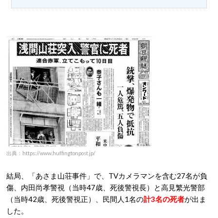
出典：https://www.huffingtonpost.jp/
結局、「あさま山荘事件」で、TVカメラマンを含む27名が負
傷、内田尚孝警視（当時47歳、死後警視長）と高見繁光警部
（当時42歳、死後警視正）、民間人1名の
計3名の死者
が出ま
した。