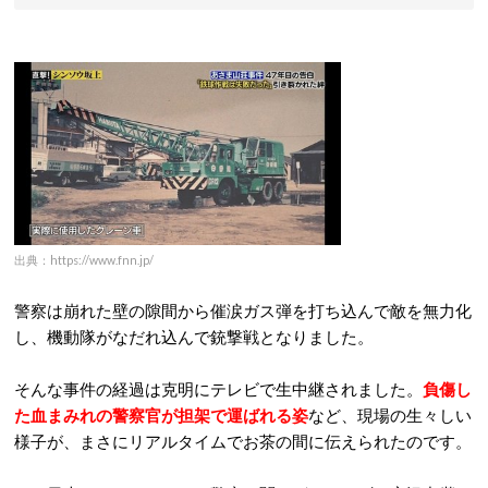
出典：https://www.fnn.jp/
警察は崩れた壁の隙間から催涙ガス弾を打ち込んで敵を無力化
し、機動隊がなだれ込んで銃撃戦となりました。
そんな事件の経過は克明にテレビで生中継されました。
負傷し
た血まみれの警察官が担架で運ばれる姿
など、現場の生々しい
様子が、まさにリアルタイムでお茶の間に伝えられたのです。