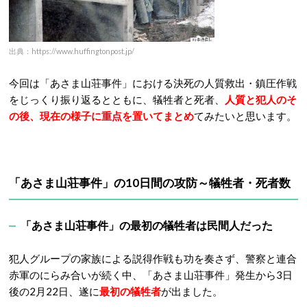
出典：https://www.huffingtonpost.jp/
今回は「あさま山荘事件」における決死の人質救出・鎮圧作戦
をじっくり振り返るとともに、犠牲者と死者、
人質と犯人のそ
の後、現在の様子に重点を置いてまとめ
てみたいと思います。
「あさま山荘事件」の10日間の攻防～犠牲者・死者数
「あさま山荘事件」の最初の犠牲者は民間人だった
犯人グループの家族による説得作戦も功を奏さず、警察と連合
赤軍のにらみ合いが続く中、「あさま山荘事件」発生から3日
後の2月22日、遂に
最初の犠牲者
が出ました。