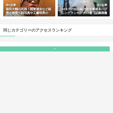
前の記事
次の記事
柴田大輔の死因！関東連合など経
Mステの伝説級の放送事故＆ハプ
歴と身長・顔写真や工藤明男の
ニングランキング23選【証拠画像
本・現在まで総まとめ
や動画多数】
同じカテゴリーのアクセスランキング
PAGE TOP
ABOUT
ライター一覧
利用規約
プライバシーポリシー
お問い合わせ
© 2025 NewSee