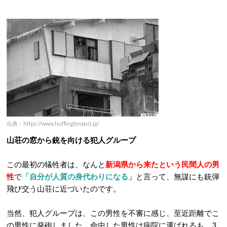
出典：https://www.huffingtonpost.jp/
山荘の窓から銃を向ける犯人グループ
この最初の犠牲者は、なんと
新潟県から来たという民間人の男
性
で
「自分が人質の身代わりになる」
と言って、無謀にも銃弾
飛び交う山荘に近づいたのです。
当然、犯人グループは、この男性を不審に感じ、至近距離でこ
の男性に発砲しました。命中した男性は病院に運ばれるも、3