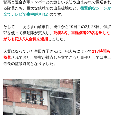
警察と連合赤軍メンバーとの激しい攻防や血まみれで搬送され
る隊員たち、巨大な鉄球での山荘破壊など、
衝撃的なシーンが
全てテレビで生中継された
のです。
そして、「あさま山荘事件」発生から10日目の2月28日、催涙
弾を使って機動隊が突入し、
死者3名、重軽傷者27名を出しな
がらも犯人5人全員を逮捕
しました。
人質になっていた牟田泰子さんは、犯人らによって
219時間も
監禁
されており、警察が対応した立てこもり事件としては史上
最長の監禁時間となりました。