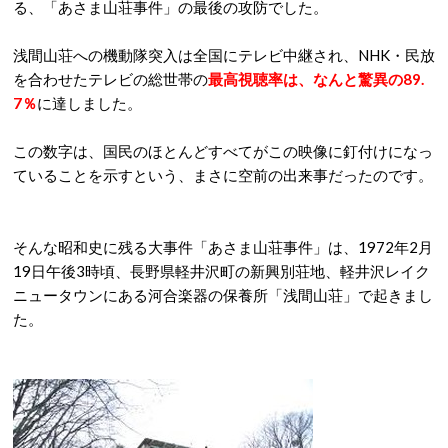
る、「あさま山荘事件」の最後の攻防でした。
浅間山荘への機動隊突入は全国にテレビ中継され、NHK・民放
を合わせたテレビの総世帯の
最高視聴率は、なんと驚異の89.
7％
に達しました。
この数字は、国民のほとんどすべてがこの映像に釘付けになっ
ていることを示すという、まさに空前の出来事だったのです。
そんな昭和史に残る大事件「あさま山荘事件」は、1972年2月
19日午後3時頃、長野県軽井沢町の新興別荘地、軽井沢レイク
ニュータウンにある河合楽器の保養所「浅間山荘」で起きまし
た。