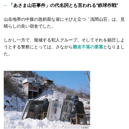
「あさま山荘事件」の代名詞とも言われる“鉄球作戦”
山岳地帯の中腹の急斜面な崖にそびえ立つ「浅間山荘」は、見
晴らしの良い宿舎でした。
しかし一方で、籠城する犯人グループ、そしてそれを鎮圧しよ
うとする警察にとっては、さながら
難攻不落の要塞
となりまし
た。