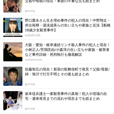
父親や母親の現在・事故の不審な点も総まとめ
gurung
野口愛永さん生き埋め事件の犯人の現在！中野翔太・
井出裕輝・湯浅成美らの生い立ちや家族と近況【船橋
18歳少女殺害事件】
yujitake226
大阪・愛知・岐阜連続リンチ殺人事件の犯人と現在！
小林正人/芳我匡由/小森淳の生い立ちや家族・被害者
など事件詳細・死刑執行も徹底解説
entamenews
佐藤智広の現在！新宿の歌舞伎町で発見？父親/母親/
姉・旭川で行方不明とその後も総まとめ
gurung
坂本堤弁護士一家殺害事件の真相！犯人や現場の自
宅・遺体発見までの流れや現在までを総まとめ
gurung