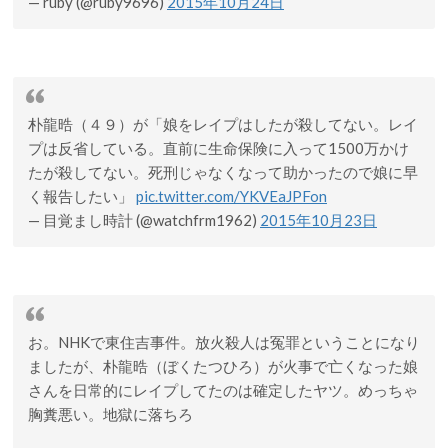
— ruby (@ruby9696)
2015年10月24日
朴龍晧（４９）が「娘をレイプはしたが殺してない。レイ
プは反省している。直前に生命保険に入って1500万かけ
たが殺してない。死刑じゃなくなって助かったので娘に早
く報告したい」
pic.twitter.com/YKVEaJPFon
— 目覚まし時計 (@watchfrm1962)
2015年10月23日
お。NHKで東住吉事件。放火殺人は冤罪ということになり
ましたが、朴龍晧（ぼくたつひろ）が火事で亡くなった娘
さんを日常的にレイプしてたのは確定したヤツ。めっちゃ
胸糞悪い。地獄に落ちろ