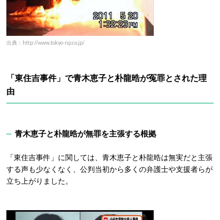
出典：http://www.tokyo-np.co.jp/
「東住吉事件」で青木恵子と朴龍晧が冤罪とされた理
由
青木恵子と朴龍晧が無罪を主張する根拠
「東住吉事件」に関しては、青木恵子と朴龍晧は無実だと主張
する声も少なくなく、公判当初から多くの弁護士や支援者らが
立ち上がりました。