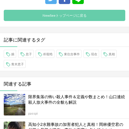
NewSeeトップページに戻る
記事に関連するタグ
娘
息子
朴龍晧
東住吉事件
現在
真相
青木恵子
関連する記事
限界集落の怖い殺人事件＆定義や数まとめ！山口連続
殺人放火事件の全貌も解説
passpi
高知小2水難事故の加害者犯人と真相！岡林優空君の