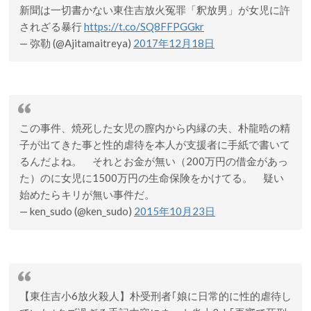
新聞は一切書かない東住吉放火冤罪「釈放男」が女児に許
されざる暴行
https://t.co/SQ8FFPGGkr
— 弥勒 (@Ajitamaitreya)
2017年12月18日
この事件、焼死した女児の膣内から内縁の夫、朴龍晧の精
子が出てきた事と性的虐待を本人が支援者に手紙で書いて
るんだよね。 それとお金が無い（200万円の借金があっ
た）のに女児に1500万円の生命保険をかけてる。 疑い
始めたらキリが無い事件だ。
— ken_sudo (@ken_sudo)
2015年10月23日
【東住吉小6放火殺人】朴受刑者｢娘に日常的に性的虐待し