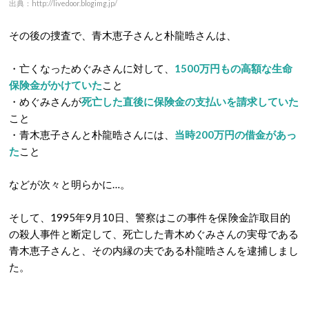
出典：http://livedoor.blogimg.jp/
その後の捜査で、青木恵子さんと朴龍晧さんは、
・亡くなっためぐみさんに対して、
1500万円もの高額な生命
保険金がかけていた
こと
・めぐみさんが
死亡した直後に保険金の支払いを請求していた
こと
・青木恵子さんと朴龍晧さんには、
当時200万円の借金があっ
た
こと
などが次々と明らかに…。
そして、1995年9月10日、警察はこの事件を保険金詐取目的
の殺人事件と断定して、死亡した青木めぐみさんの実母である
青木恵子さんと、その内縁の夫である朴龍晧さんを逮捕しまし
た。