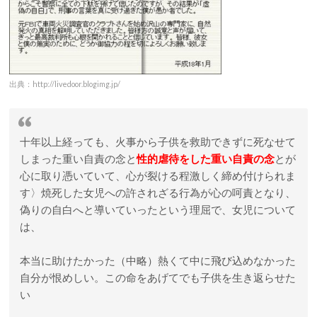
出典：http://livedoor.blogimg.jp/
十年以上経っても、火事から子供を救助できずに死なせて
しまった重い自責の念と
性的虐待をした重い自責の念
とが
心に取り憑いていて、心が裂ける程激しく締め付けられま
す〉焼死した女児への許されざる行為が心の呵責となり、
偽りの自白へと導いていったという理屈で、女児について
は、
本当に助けたかった（中略）熱くて中に飛び込めなかった
自分が恨めしい。この命をあげてでも子供を生き返らせた
い