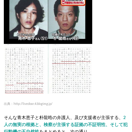
出典：http://livedoor.4.blogimg.jp/
そんな青木恵子と朴龍晧の弁護人、及び支援者が主張する、
2
人の無実の根拠と、検察が主張する証拠の不証明性、そして犯
行動機の不自然性
をまとめると、次の通り。