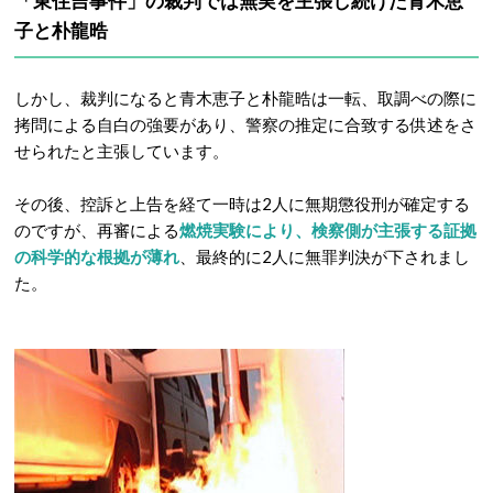
「東住吉事件」の
裁判では無実を主張し続けた青木恵
子と朴龍晧
しかし、裁判になると青木恵子と朴龍晧は一転、取調べの際に
拷問による自白の強要があり、警察の推定に合致する供述をさ
せられたと主張しています。
その後、控訴と上告を経て一時は2人に無期懲役刑が確定する
のですが、再審による
燃焼実験により、検察側が主張する証拠
の科学的な根拠が薄れ
、最終的に2人に無罪判決が下されまし
た。