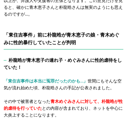
以上が、弁護人や支援者の主張となります。この意見だけを見
ると、確かに青木恵子さんと朴龍晧さんは無実のようにも思え
るのですが…。
「東住吉事件」前に
朴龍晧が
青木恵子の娘・青木めぐ
みに性的暴行していたことが判明
朴龍晧が青木恵子の連れ子・めぐみさんに性的虐待をし
ていた！
「東住吉事件は本当に冤罪だったのかも…」
世間にもそんな空
気が流れ始めた頃、朴龍晧さんの手記が公表されました。
その中で被害者となった
青木めぐみさんに対して、朴龍晧が性
的虐待を行っていた
との内容が含まれており、ネットを中心に
大炎上することになります。