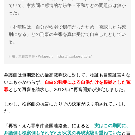
ていて、家族間に感情的な紛争・不和などの問題点は無か
った。
・朴龍晧は、自分が軟弱で臆病だったため「否認したら死
刑になる」との刑事の主張を真に受けて自白したとしてい
る。
引用：東住吉事件 – Wikipedia https://ja.wikipedia.org/
弁護側は無期懲役の最高裁判決に対して、物証も目撃証言もな
いにもかかわらず、
自白の強要による自供だけを根拠とした冤
罪
として再審を請求し、2012年に再審開始が決定しました。
しかし、検察側の抗告によりその決定が取り消されていまし
た。
「再審・えん罪事件全国連絡会」によると、
実はこの期間に、
弁護側も検察側もそれぞれが火災の再現実験を重ねていた
と言