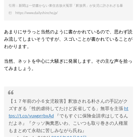
引用：新聞は一切書かない東住吉放火冤罪「釈放男」が女児に許されざる暴
行 https://www.dailyshincho.jp/
あまりにサラっと当然のように書かかれているので、思わず読
み流してしまいそうですが、スゴいことが書かれていることが
わかります。
当然、ネットを中心に大騒ぎに発展します。その主な声を拾っ
てみましょう。
【１７年前の小６女児殺害】釈放される朴さんの手記がク
ズすぎる「性的虐待してたけど反省してる」無罪を主張
ht
tps://t.co/vuwprrbxAd
『でもすぐに保険金請求はしてるん
だよネ』『クッソ胸糞悪いわ、こいつも取り巻きの人権屋
もまとめて永劫に苦しみながら氏ね』