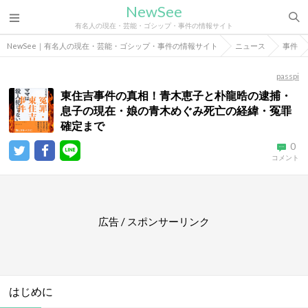
NewSee
有名人の現在・芸能・ゴシップ・事件の情報サイト
NewSee｜有名人の現在・芸能・ゴシップ・事件の情報サイト
ニュース
事件
passpi
東住吉事件の真相！青木恵子と朴龍晧の逮捕・
息子の現在・娘の青木めぐみ死亡の経緯・冤罪
確定まで
0
コメント
広告 / スポンサーリンク
はじめに