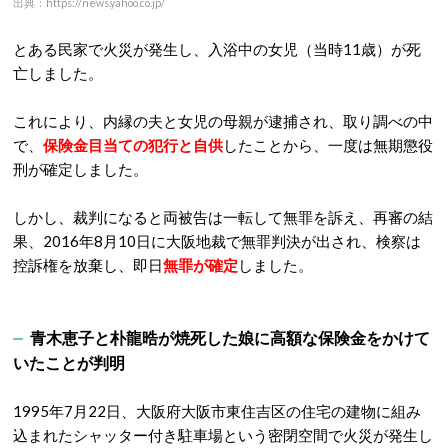
出典：https://news.yahoo.co.jp/
とある民家で火災が発生し、入浴中の女児（当時11歳）が死
亡しました。
これにより、内縁の夫と女児の母親が逮捕され、取り調べの中
で、
保険金目当ての犯行と自供
したことから、一度は無期懲役
刑が確定しました。
しかし、裁判になると両被告は一転して無罪を訴え、再審の結
果、2016年8月10日に大阪地裁で無罪判決が出され、検察は
控訴権を放棄し、即日
無罪が確定
しました。
青木恵子と朴龍晧が焼死した娘に高額な保険金をかけて
いたことが判明
1995年7月22日、大阪府大阪市東住吉区の住宅の建物に組み
込まれたシャッター付き駐車場という密閉空間で火災が発生し