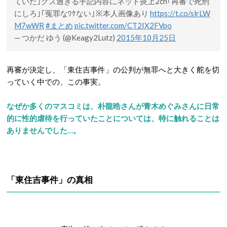
ていた｣クズ過ぎる手記内容にネット炎上2ch｢再審で死刑
にしろ｣｢冤罪なﾜｹない｣※本人画像あり
https://t.co/slrLW
M7wWR
#まとめ
pic.twitter.com/CT2IX2FVpo
— つかだ ゆう (@Keagy2Lutz)
2015年10月25日
再審が決定し、「東住吉事件」の公判が無罪へと大きく舵を切
っていく中での、この事実。
なぜか多くのマスコミは、朴龍晧さんが青木めぐみさんに日常
的に性的虐待を行っていたことについては、特に触れることは
ありませんでした…。
「東住吉事件」の真相