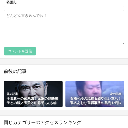
前後の記事
前の記事
次の記事
千葉真一の家系図！元嫁の野際陽
石橋和歩の現在＆親や生い立ち！
子との娘／玉美との息子2人も総
東名あおり運転事故の裁判や判決
まとめ
も総まとめ
同じカテゴリーのアクセスランキング