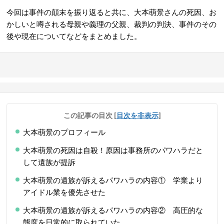
今回は事件の顛末を振り返ると共に、大本萌景さんの死因、お
かしいと噂される母親や義理の
父親、
裁判
の判決、事件の
その
後
や
現在についてなどをまとめました。
この記事の目次
[
目次を非表示
]
大本萌景のプロフィール
大本萌景の死因は自殺！原因は事務所のパワハラだと
して遺族が提訴
大本萌景の遺族が訴えるパワハラの内容① 学業より
アイドル業を優先させた
大本萌景の遺族が訴えるパワハラの内容② 高圧的な
態度を日常的に取られていた