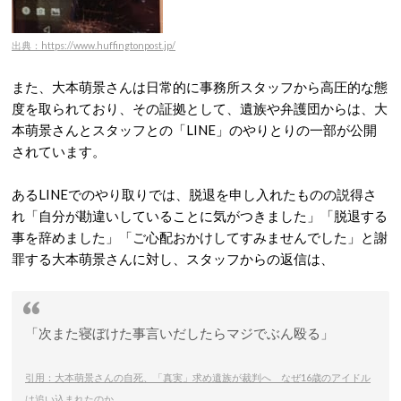
出典：https://www.huffingtonpost.jp/
また、大本萌景さんは日常的に事務所スタッフから高圧的な態
度を取られており、その証拠として、遺族や弁護団からは、大
本萌景さんとスタッフとの「LINE」のやりとりの一部が公開
されています。
あるLINEでのやり取りでは、脱退を申し入れたものの説得さ
れ「自分が勘違いしていることに気がつきました」「脱退する
事を辞めました」「ご心配おかけしてすみませんでした」と謝
罪する大本萌景さんに対し、スタッフからの返信は、
「次また寝ぼけた事言いだしたらマジでぶん殴る」
引用：大本萌景さんの自死、「真実」求め遺族が裁判へ なぜ16歳のアイドル
は追い込まれたのか