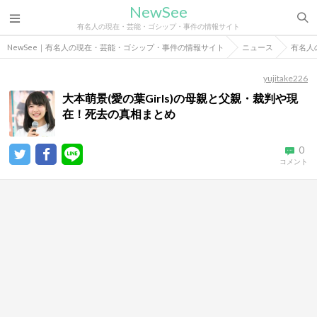
NewSee
有名人の現在・芸能・ゴシップ・事件の情報サイト
NewSee｜有名人の現在・芸能・ゴシップ・事件の情報サイト
ニュース
有名人
yujitake226
大本萌景(愛の葉Girls)の母親と父親・裁判や現
在！死去の真相まとめ
0
コメント