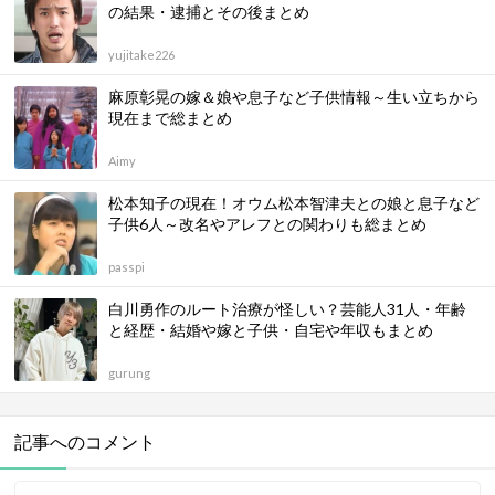
の結果・逮捕とその後まとめ
yujitake226
麻原彰晃の嫁＆娘や息子など子供情報～生い立ちから
現在まで総まとめ
Aimy
松本知子の現在！オウム松本智津夫との娘と息子など
子供6人～改名やアレフとの関わりも総まとめ
passpi
白川勇作のルート治療が怪しい？芸能人31人・年齢
と経歴・結婚や嫁と子供・自宅や年収もまとめ
gurung
記事へのコメント