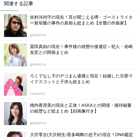
関連する記事
佐村河内守の現在！耳が聞こえる噂・ゴーストライタ
ー新垣隆の事件の真相も総まとめ【全聾の作曲家】
goboutree
冨田真由の現在！事件後の状態や後遺症～犯人・岩崎
友宏との関係まとめ
goboutree
ろくでなし子のデコまん逮捕と現在！結婚した旦那マ
イクスコットと子供も総まとめ
sumichel
栩内香澄美の現在と正体！ASKAとの関係・接待秘書
の経歴など総まとめ【顔画像付き】
goboutree
大沢零次(大沢樹生/喜多嶋舞の息子)の現在！DNA鑑定