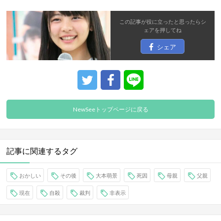
この記事が役に立ったと思ったら
シ
ェア
を押してね
シェア
NewSeeトップページに戻る
記事に関連するタグ
おかしい
その後
大本萌景
死因
母親
父親
現在
自殺
裁判
非表示