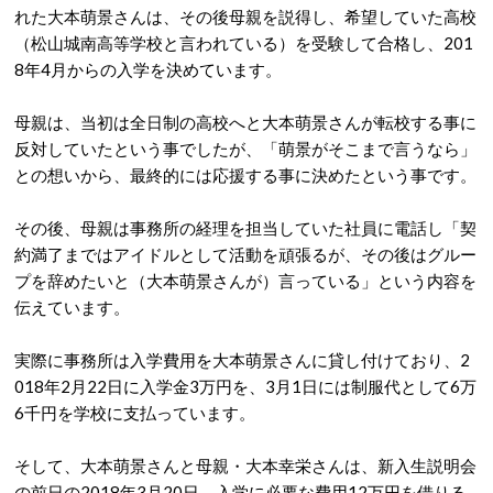
れた大本萌景さんは、その後母親を説得し、希望していた高校
（松山城南高等学校と言われている）を受験して合格し、201
8年4月からの入学を決めています。
母親は、当初は全日制の高校へと大本萌景さんが転校する事に
反対していたという事でしたが、「萌景がそこまで言うなら」
との想いから、最終的には応援する事に決めたという事です。
その後、母親は事務所の経理を担当していた社員に電話し「契
約満了まではアイドルとして活動を頑張るが、その後はグルー
プを辞めたいと（大本萌景さんが）言っている」という内容を
伝えています。
実際に事務所は入学費用を大本萌景さんに貸し付けており、2
018年2月22日に入学金3万円を、3月1日には制服代として6万
6千円を学校に支払っています。
そして、大本萌景さんと母親・大本幸栄さんは、新入生説明会
の前日の2018年3月20日、入学に必要な費用12万円を借りる