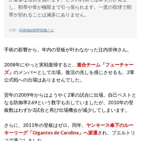
し、靭帯や骨が極限まで引っ張られます。一度の投球で靭
帯が切れることは滅多にありません。
引用：
内側側副靱帯損傷とは
手術の影響から、年内の登板が叶わなかった辻内崇伸さん。
2008年にやっと実戦復帰すると、
連合チーム「フューチャー
ズ」
のメンバーとして出場。復活の兆しを感じさせるも、2軍
公式戦への出場はありませんでした。
翌年の2009年からはようやく2軍の試合に出場。自己ベストと
なる防御率2.69という数字も出していましたが、2010年の登
板数はわずか3試合と再び出場機会が減少してしまいます。
さらに、2011年の登板はゼロ。同年、
ヤンキース傘下のルー
キーリーグ「Gigantes de Carolina」へ派遣
され、プエルトリ
コで過ごしました。