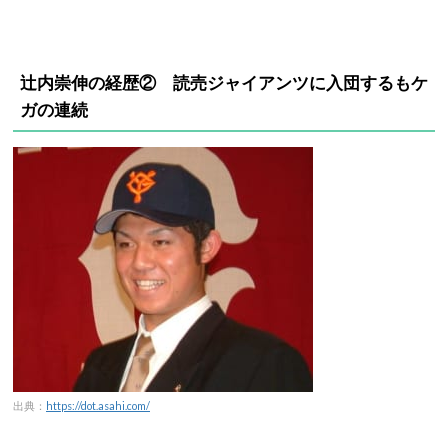
辻内崇伸の経歴② 読売ジャイアンツに入団するもケ
ガの連続
出典：
https://dot.asahi.com/