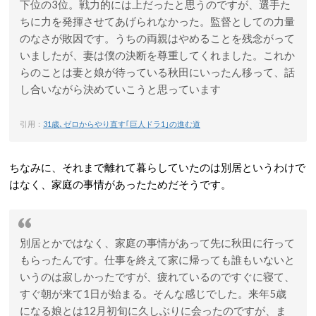
下位の3位。戦力的には上だったと思うのですが、選手た
ちに力を発揮させてあげられなかった。監督としての力量
のなさが敗因です。うちの両親はやめることを残念がって
いましたが、妻は僕の決断を尊重してくれました。これか
らのことは妻と娘が待っている秋田にいったん移って、話
し合いながら決めていこうと思っています
引用：
31歳､ゼロからやり直す｢巨人ドラ1｣の進む道
ちなみに、それまで離れて暮らしていたのは別居というわけで
はなく、家庭の事情があったためだそうです。
別居とかではなく、家庭の事情があって先に秋田に行って
もらったんです。仕事を終えて家に帰っても誰もいないと
いうのは寂しかったですが、疲れているのですぐに寝て、
すぐ朝が来て1日が始まる。そんな感じでした。来年5歳
になる娘とは12月初旬に久しぶりに会ったのですが、ま