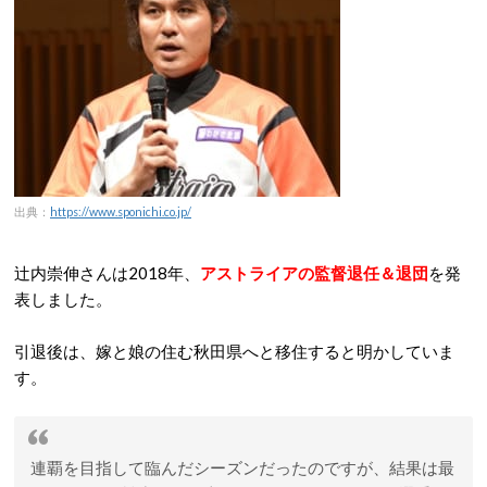
出典：
https://www.sponichi.co.jp/
辻内崇伸さんは2018年、
アストライアの監督退任＆退団
を発
表しました。
引退後は、嫁と娘の住む秋田県へと移住すると明かしていま
す。
連覇を目指して臨んだシーズンだったのですが、結果は最