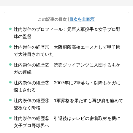
この記事の目次
[
目次を非表示
]
辻内崇伸のプロフィール：元巨人軍投手＆女子プロ野
球の監督
辻内崇伸の経歴① 大阪桐蔭高校エースとして甲子園
で大注目されていた
辻内崇伸の経歴② 読売ジャイアンツに入団するもケ
ガの連続
辻内崇伸の経歴③ 2007年に2軍落ち・以降もケガに
悩まされる
辻内崇伸の経歴④ 1軍昇格を果たすも再び肩を痛めて
登板なく降格
辻内崇伸の経歴⑤ 引退後はテレビの密着取材を機に
女子プロ野球界へ