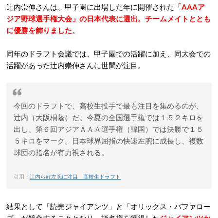
辻内崇伸さんは、甲子園に出場した年に開催された
「AAAア
ジア野球選手権大会」の日本代表に選出。チームメイトととも
に優勝を飾りました
。
同年のドラフト会議では、甲子園での活躍に加え、同大会での
活躍があった辻内崇伸さんに世間が注目。
今回のドラフトで、高校生投手で最も注目を集めるのが、
辻内（大阪桐蔭）だ。今夏の全国選手権では１５２キロを
出し、第６回アジアＡＡＡ選手権（韓国）では決勝で１５
５キロをマーク。日本球界屈指の快速左腕に成長し、複数
球団の指名が有力視される。
引用：
辻内ら好左腕に注目 高校生ドラフト
結果として「読売ジャイアンツ」と「オリックス・バファロー
ズ」が競合することとなり、指名権を獲得した
ジャイアンツか