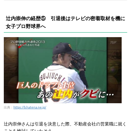
辻内崇伸の経歴⑤ 引退後はテレビの密着取材を機に
女子プロ野球界へ
出典：
https://b.hatena.ne.jp/
辻内崇伸さんは引退を決意した際、不動産会社の営業職に就く
ことを検討していたそう。