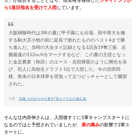
ら1巡目指名を受けて入団
しています。
大阪桐蔭時代は3年の夏に甲子園にも出場。田中将大を擁
する駒大苫小牧の前に延長で敗れたもののベスト4まで勝
ち進んだ。当時の大会タイ記録となる1試合19奪三振、左
腕最速の152㎞/hをマークするなど、この夏の主役となっ
た金足農業（秋田）のエース・吉田輝星のように脚光を浴
び、巨人に高校生ドラフト1位で入団した。今の吉田同
様、将来の日本球界を背負って立つピッチャーとして嘱望
された。
引用：
31歳､ゼロからやり直す｢巨人ドラ1｣の進む道
そんな辻内崇伸さんは、入団後すぐに1軍キャンプスタートに
なるのではと予想されていましたが、
肩の痛み
の影響で2軍ス
タートに。