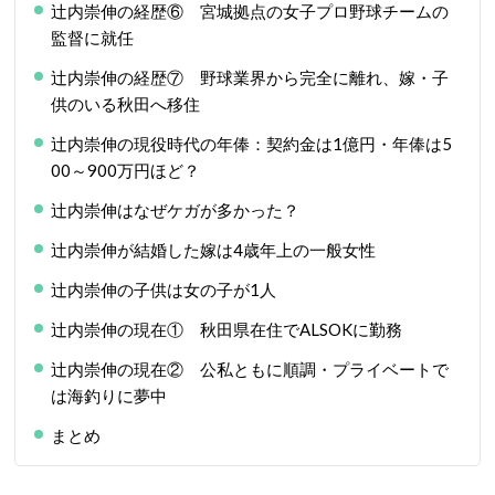
辻内崇伸の経歴⑥ 宮城拠点の女子プロ野球チームの
監督に就任
辻内崇伸の経歴⑦ 野球業界から完全に離れ、嫁・子
供のいる秋田へ移住
辻内崇伸の現役時代の年俸：契約金は1億円・年俸は5
00～900万円ほど？
辻内崇伸はなぜケガが多かった？
辻内崇伸が結婚した嫁は4歳年上の一般女性
辻内崇伸の子供は女の子が1人
辻内崇伸の現在① 秋田県在住でALSOKに勤務
辻内崇伸の現在② 公私ともに順調・プライベートで
は海釣りに夢中
まとめ