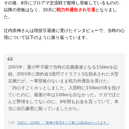
その後、8月にプロアマ交流戦で復帰し登板しているものの、
以降の登板はなく、10月に
戦力外通告され引退
となりまし
た。
辻内崇伸さんは現役引退後に受けたインタビューで、当時の心
境について以下のように振り返っています。
2005年、夏の甲子園で当時の左腕最速となる156kmを記
録。2005年に契約金1億円でドラフト1位指名された大型
左腕だが、一軍登板のないまま戦力外通告を受けた。
「内心すごくホッとしました。入団時に150kmの球を投げ
ていたのに、最後の年は130kmも出なかった。ケガでほと
んど野球をしてないのに、8年間もお金を貰っていて、本
当に自己嫌悪に陥っていましたから」
引用：
元巨人・辻内氏 「家事や育児をして妻にお駄賃ねだってます」