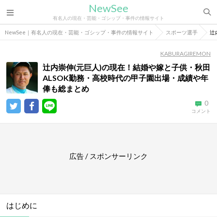
NewSee
有名人の現在・芸能・ゴシップ・事件の情報サイト
NewSee｜有名人の現在・芸能・ゴシップ・事件の情報サイト
スポーツ選手
辻
KABURAGIREMON
辻内崇伸(元巨人)の現在！結婚や嫁と子供・秋田
ALSOK勤務・高校時代の甲子園出場・成績や年
俸も総まとめ
0
コメント
広告 / スポンサーリンク
はじめに