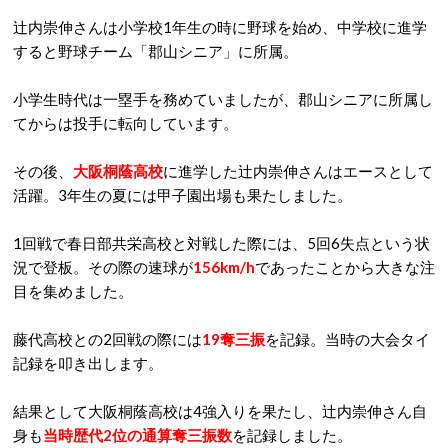
辻内崇伸さんは小学校1年生の時に野球を始め、中学校に進学
すると野球チーム「郡山シニア」に所属。
小学生時代は一塁手を務めていましたが、郡山シニアに所属し
てからは投手に転向しています。
その後、
大阪桐蔭高校
に進学した辻内崇伸さんはエースとして
活躍。3年生の夏には甲子園出場も果たしました。
1回戦で春日部共栄高校と対戦した際には、5回6失点という状
況で登板。その際の速球が
156km/h
であったことから大きな注
目を集めました。
藤代高校との2回戦の際には
19奪三振
を記録。当時の大会タイ
記録を叩き出します。
結果として大阪桐蔭高校は4強入りを果たし、辻内崇伸さん自
身も
当時歴代2位の通算奪三振数
を記録しました。