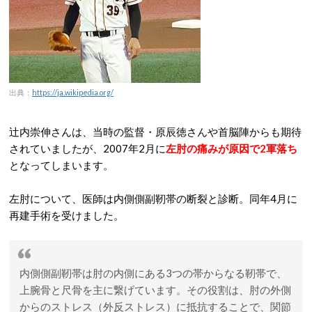
出典：
https://ja.wikipedia.org/
辻内崇伸さんは、当時の監督・原辰徳さんや首脳陣からも期待
されていましたが、2007年2月に
左肘の痛みが原因で2軍落ち
となってしまいます。
左肘について、医師は内側側副靭帯の断裂と診断。同年4月に
再建手術を受けました。
内側側副靭帯は肘の内側にある3つの帯からなる靭帯で、
上腕骨と尺骨を主に繋げています。その役割は、肘の外側
からのストレス（外反ストレス）に抵抗することで、関節