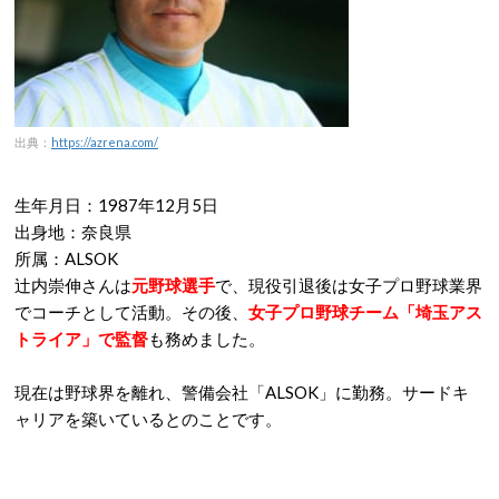
出典：
https://azrena.com/
生年月日：1987年12月5日
出身地：奈良県
所属：ALSOK
辻内崇伸さんは
元野球選手
で、現役引退後は女子プロ野球業界
でコーチとして活動。その後、
女子プロ野球チーム「埼玉アス
トライア」で監督
も務めました。
現在は野球界を離れ、警備会社「ALSOK」に勤務。サードキ
ャリアを築いているとのことです。