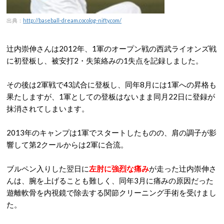
出典：
http://baseball-dream.cocolog-nifty.com/
辻内崇伸さんは2012年、1軍のオープン戦の西武ライオンズ戦
に初登板し、被安打2・失策絡みの1失点を記録しました。
その後は2軍戦で43試合に登板し、同年8月には1軍への昇格も
果たしますが、1軍としての登板はないまま同月22日に登録が
抹消されてしまいます。
2013年のキャンプは1軍でスタートしたものの、肩の調子が影
響して第2クールからは2軍に合流。
ブルペン入りした翌日に
左肘に強烈な痛み
が走った辻内崇伸さ
んは、腕を上げることも難しく、同年3月に痛みの原因だった
遊離軟骨を内視鏡で除去する関節クリーニング手術を受けまし
た。