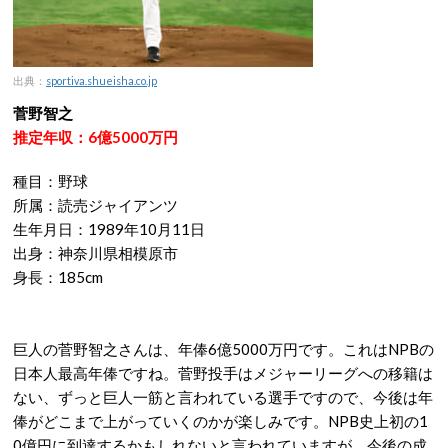
出典：
sportiva.shueisha.co.jp
菅野智之
推定年収：6億5000万円
種目：野球
所属：読売ジャイアンツ
生年月日：1989年10月11日
出身：神奈川県相模原市
身長：185cm
巨人の菅野智之さんは、年俸6億5000万円です。これはNPBの
日本人最高年俸ですね。菅野投手はメジャーリーグへの移籍は
ない、ずっと巨人一筋と言われている選手ですので、今後は年
俸がどこまで上がっていくのかが楽しみです。NPB史上初の1
0億円に到達するかもしれないと言われていますが、今後の成