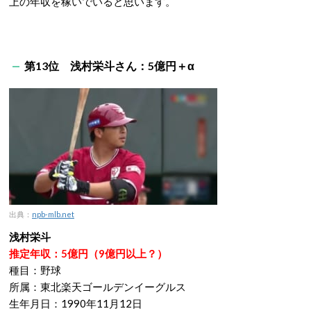
上の年収を稼いでいると思います。
第13位 浅村栄斗さん：5億円＋α
出典：
npb-mlb.net
浅村栄斗
推定年収：5億円（9億円以上？）
種目：野球
所属：東北楽天ゴールデンイーグルス
生年月日：1990年11月12日