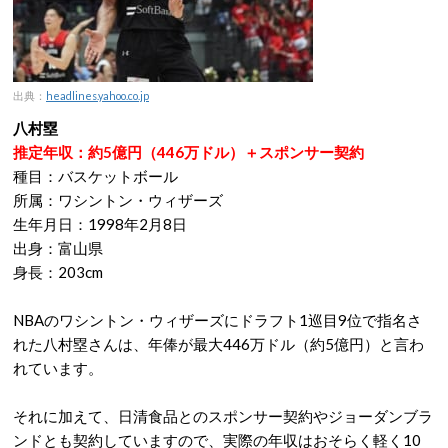
出典：
headlines.yahoo.co.jp
八村塁
推定年収：約5億円（446万ドル）＋スポンサー契約
種目：バスケットボール
所属：ワシントン・ウィザーズ
生年月日：1998年2月8日
出身：富山県
身長：203cm
NBAのワシントン・ウィザーズにドラフト1巡目9位で指名さ
れた八村塁さんは、年俸が最大446万ドル（約5億円）と言わ
れています。
それに加えて、日清食品とのスポンサー契約やジョーダンブラ
ンドとも契約していますので、実際の年収はおそらく軽く10