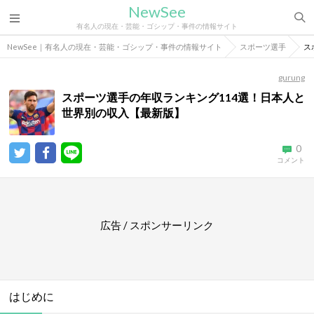
NewSee
有名人の現在・芸能・ゴシップ・事件の情報サイト
NewSee｜有名人の現在・芸能・ゴシップ・事件の情報サイト
スポーツ選手
ス
gurung
スポーツ選手の年収ランキング114選！日本人と
世界別の収入【最新版】
0
コメント
広告 / スポンサーリンク
はじめに