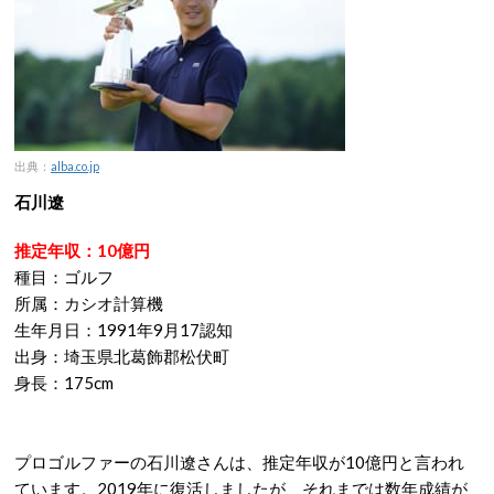
出典：
alba.co.jp
石川遼
推定年収：10億円
種目：ゴルフ
所属：カシオ計算機
生年月日：1991年9月17認知
出身：埼玉県北葛飾郡松伏町
身長：175cm
プロゴルファーの石川遼さんは、推定年収が10億円と言われ
ています。2019年に復活しましたが、それまでは数年成績が