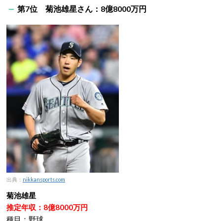
第7位 菊池雄星さん：8億8000万円
出典：
nikkansports.com
菊池雄星
推定年収：8億8000万円
種目：野球