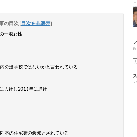
事の目次
[
目次を非表示
]
員の一般女性
過
内の進学校ではないかと言われている
ス
に入社し2011年に退社
岡本の住宅街の豪邸とされている