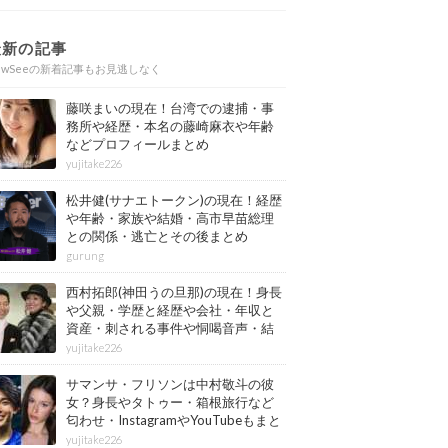
最新の記事
ewSeeの新着記事もお見逃しなく
藤咲まいの現在！台湾での逮捕・事
務所や経歴・本名の藤崎麻衣や年齢
などプロフィールまとめ
yujitake226
松井健(サナエトークン)の現在！経歴
や年齢・家族や結婚・高市早苗総理
との関係・逃亡とその後まとめ
gurung
西村拓郎(神田うの旦那)の現在！身長
や父親・学歴と経歴や会社・年収と
資産・刺される事件や恫喝音声・結
婚と子供や自宅・脳梗塞の病気もま
yujitake226
とめ
サマンサ・フリソンは中村敬斗の彼
女？身長やタトゥー・箱根旅行など
匂わせ・InstagramやYouTubeもまと
め
yujitake226