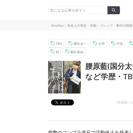
NewSee｜有名人の現在・芸能・ゴシップ・事件の情
TBS
国分太一
大学
子供
顔
馴れ初め
腰原藍(国分
など学歴・T
作成者 /
y
複数のコンプラ違反で活動休止を発表