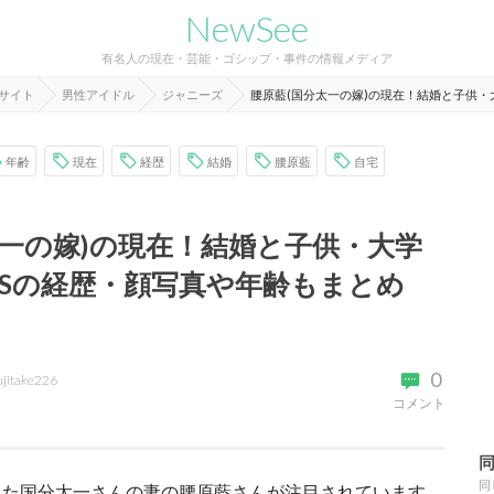
NewSee
有名人の現在・芸能・ゴシップ・事件の情報メディア
報サイト
男性アイドル
ジャニーズ
腰原藍(国分太一の嫁)の現在！結婚と子供・
年齢
現在
経歴
結婚
腰原藍
自宅
太一の嫁)の現在！結婚と子供・大学
BSの経歴・顔写真や年齢もまとめ
0
ujitake226
コメント
同
した国分太一さんの妻の腰原藍さんが注目されています。