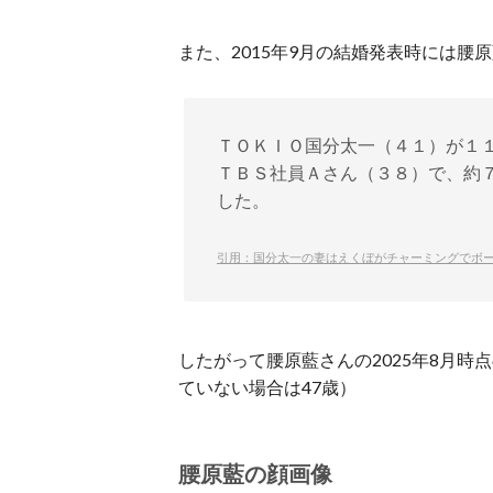
また、2015年9月の結婚発表時には腰
ＴＯＫＩＯ国分太一（４１）が１
ＴＢＳ社員Ａさん（３８）で、約
した。
引用：国分太一の妻はえくぼがチャーミングでボ
したがって腰原藍さんの2025年8月時
ていない場合は47歳）
腰原藍の顔画像