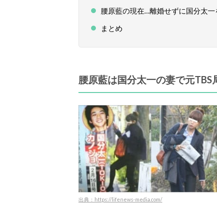
腰原藍の現在…離婚せずに国分太一
まとめ
腰原藍は国分太一の妻で元TBS
出典：https://lifenews-media.com/