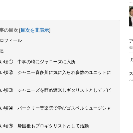
事の目次
[
目次を非表示
]
プロフィール
過
身長
若い頃① 中学の時にジャニーズに入所
の若い頃② ジャニー喜多川に気に入られ多数のユニットに
ス
の若い頃③ ジャニーズを辞め渡米しギタリストとしてデビ
の若い頃④ バークリー音楽院で学びゴスペルミュージシャ
の若い頃⑤ 帰国後もプロギタリストとして活動