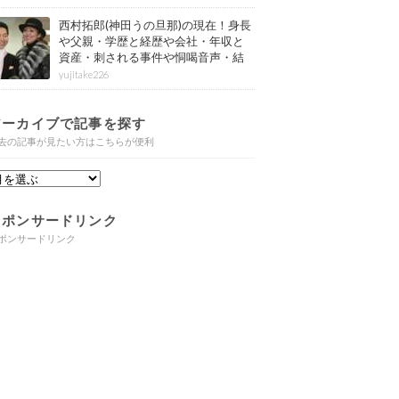
西村拓郎(神田うの旦那)の現在！身長
や父親・学歴と経歴や会社・年収と
資産・刺される事件や恫喝音声・結
婚と子供や自宅・脳梗塞の病気もま
yujitake226
とめ
アーカイブで記事を探す
去の記事が見たい方はこちらが便利
スポンサードリンク
ポンサードリンク