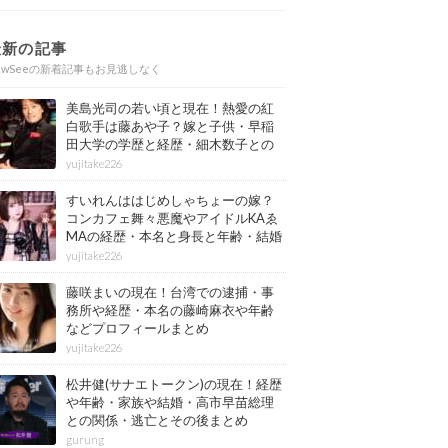
最新の記事
ewSeeの新着記事もお見逃しなく
美島光司の若い頃と現在！熱愛の紅
白歌手は藤あや子？嫁と子供・早稲
田大学の学歴と経歴・細木数子との
確執もまとめ
yujitake226
すいれんははじめしゃちょーの嫁？
コンカフェ舞々悪魔やアイドルKAゑ
MAの経歴・本名と身長と年齢・結婚
情報もまとめ
yujitake226
藤咲まいの現在！台湾での逮捕・事
務所や経歴・本名の藤崎麻衣や年齢
などプロフィールまとめ
yujitake226
松井健(サナエトークン)の現在！経歴
や年齢・家族や結婚・高市早苗総理
との関係・逃亡とその後まとめ
gurung