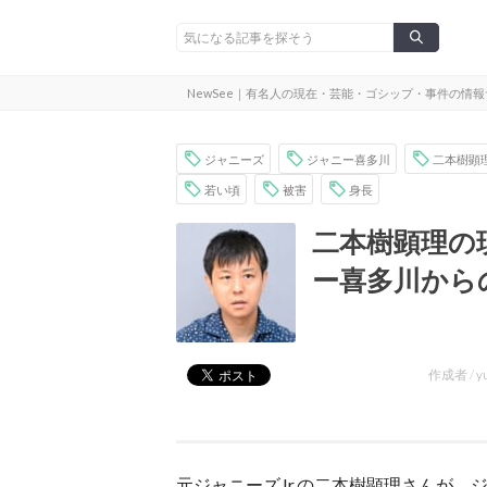
NewSee｜有名人の現在・芸能・ゴシップ・事件の情
ジャニーズ
ジャニー喜多川
二本樹顕
若い頃
被害
身長
二本樹顕理の
ー喜多川から
作成者 /
y
元ジャニーズJr.の二本樹顕理さんが