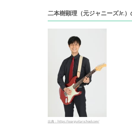
二本樹顕理（元ジャニーズJr.
出典：https://soarguitarschool.com/