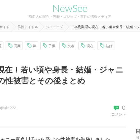
NewSee
有名人の現在・芸能・ゴシップ・事件の情報メディア
報サイト
男性アイドル
ジャニーズ
二本樹顕理の現在！若い頃や身長・結婚・ジ
理
同期
嫁
子供
文春
現在
結婚
現在！若い頃や身長・結婚・ジャニ
の性被害とその後まとめ
0
ujitake226
コメント
同
、ジャニー喜多川氏から受けた性被害を告発しました。