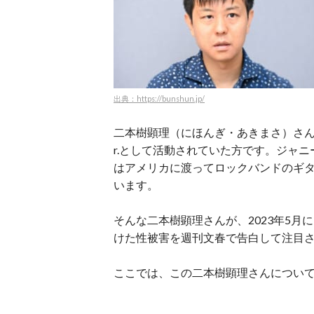
出典：https://bunshun.jp/
二本樹顕理（にほんぎ・あきまさ）さんは
r.として活動されていた方です。ジャ
はアメリカに渡ってロックバンドのギ
います。
そんな二本樹顕理さんが、2023年5
けた性被害を週刊文春で告白して注目
ここでは、この二本樹顕理さんについ