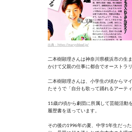
出典：https://marysblood.jp/
二本樹顕理さんは神奈川県横浜市の生ま
かけて父親の仕事に都合でオーストラ
二本樹顕理さんは、小学生の頃からマ
たそうで「自分も歌って踊れるアーテ
11歳の頃から劇団に所属して芸能活動
履歴書を送っています。
その後の1996年の夏、中学1年生だ