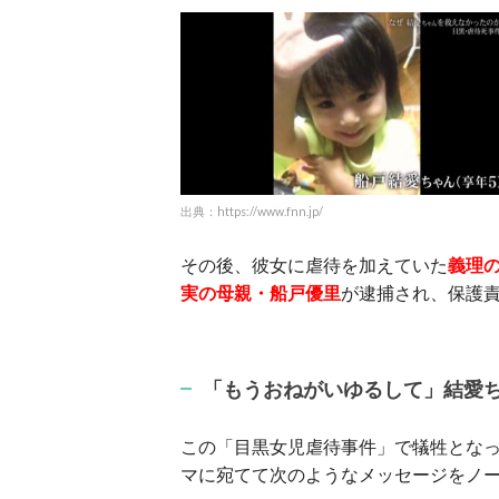
出典：https://www.fnn.jp/
その後、彼女に虐待を加えていた
義理
実の母親・船戸優里
が逮捕され、保護
「もうおねがいゆるして」結愛
この「目黒女児虐待事件」で犠牲となっ
マに宛てて次のようなメッセージをノ