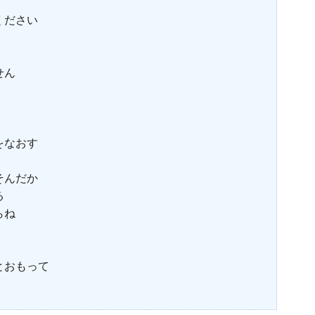
ください
せん
をなおす
そんだか
る
らね
とおもって