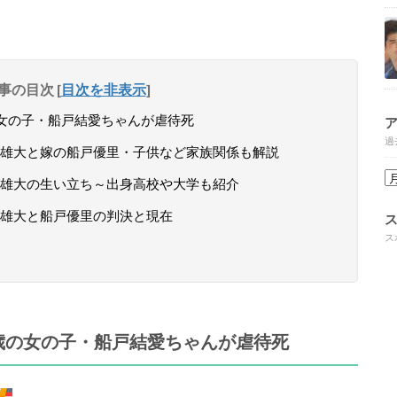
事の目次
[
目次を非表示
]
女の子・船戸結愛ちゃんが虐待死
過
雄大と嫁の船戸優里・子供など家族関係も解説
雄大の生い立ち～出身高校や大学も紹介
雄大と船戸優里の判決と現在
ス
歳の女の子・船戸結愛ちゃんが虐待死