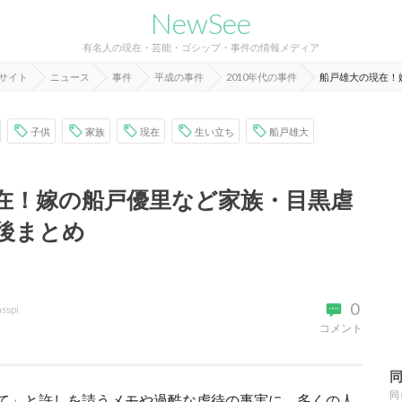
NewSee
有名人の現在・芸能・ゴシップ・事件の情報メディア
報サイト
ニュース
事件
平成の事件
2010年代の事件
船戸雄大の現在！
子供
家族
現在
生い立ち
船戸雄大
在！嫁の船戸優里など家族・目黒虐
後まとめ
0
asspi
コメント
同
て」と許しを請うメモや過酷な虐待の事実に、多くの人