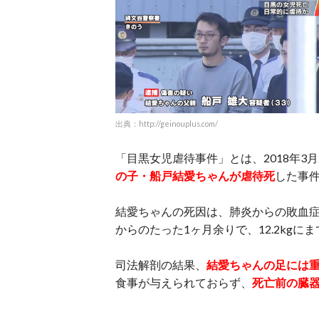
出典：http://geinouplus.com/
「目黒女児虐待事件」とは、2018年3
の子・船戸結愛ちゃんが虐待死
した事
結愛ちゃんの死因は、肺炎からの敗血症
からのたった1ヶ月余りで、12.2kg
司法解剖の結果、
結愛ちゃんの足には
食事が与えられておらず、
死亡前の臓器