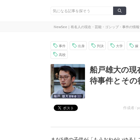
NewSee｜有名人の現在・芸能・ゴシップ・事件の情
事件
出身
判決
大学
嫁
高校
船戸雄大の現
待事件とその
作成者 /
p
まだ5歳の子供が「もうおねがいゆるし