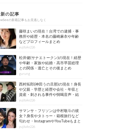
最新の記事
ewSeeの新着記事もお見逃しなく
藤咲まいの現在！台湾での逮捕・事
務所や経歴・本名の藤崎麻衣や年齢
などプロフィールまとめ
yujitake226
松井健(サナエトークン)の現在！経歴
や年齢・家族や結婚・高市早苗総理
との関係・逃亡とその後まとめ
gurung
西村拓郎(神田うの旦那)の現在！身長
や父親・学歴と経歴や会社・年収と
資産・刺される事件や恫喝音声・結
婚と子供や自宅・脳梗塞の病気もま
yujitake226
とめ
サマンサ・フリソンは中村敬斗の彼
女？身長やタトゥー・箱根旅行など
匂わせ・InstagramやYouTubeもまと
め
yujitake226