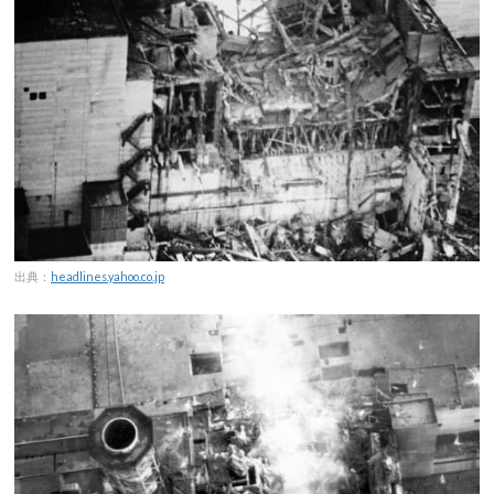
出典：
headlines.yahoo.co.jp