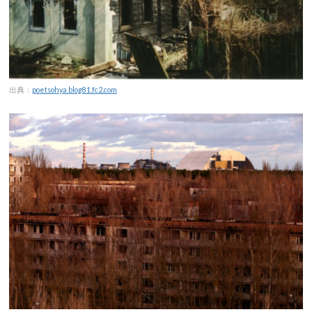
出典：
poetsohya.blog81.fc2.com