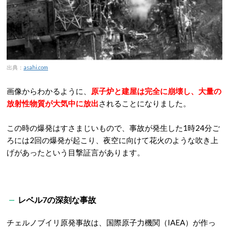
出典：
asahi.com
画像からわかるように、
原子炉と建屋は完全に崩壊し、大量の
放射性物質が大気中に放出
されることになりました。
この時の爆発はすさまじいもので、事故が発生した1時24分ご
ろには2回の爆発が起こり、夜空に向けて花火のような吹き上
げがあったという目撃証言があります。
レベル7の深刻な事故
チェルノブイリ原発事故は、国際原子力機関（IAEA）が作っ