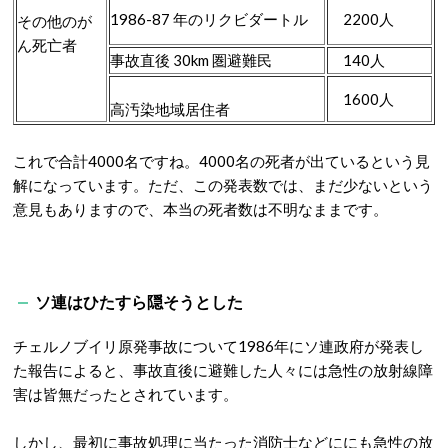
1986-87 年のリクビダートル
2200人
その他のが
ん死亡者
事故直後 30km 圏避難民
140人
1600人
高汚染地域居住者
これで合計4000名ですね。4000名の死者が出ているという見
解になっています。ただ、この発表数では、まだ少ないという
意見もありますので、本当の死者数は不明なままです。
ソ連はひたすら隠そうとした
チェルノブイリ原発事故について1986年にソ連政府が発表し
た報告によると、事故直後に避難した人々には急性の放射線障
害は皆無だったとされています。
しかし、最初に事故処理に当たった消防士などににも急性の放