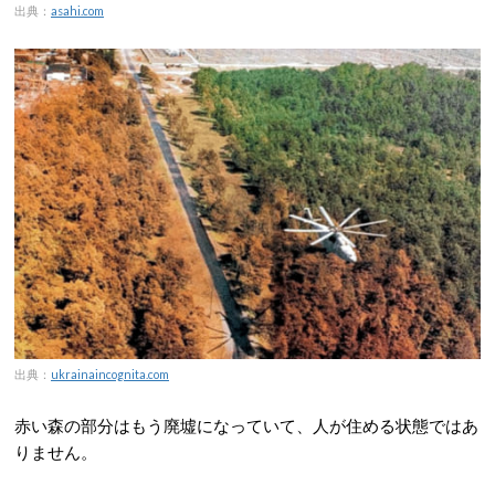
出典：
asahi.com
出典：
ukrainaincognita.com
赤い森の部分はもう廃墟になっていて、人が住める状態ではあ
りません。