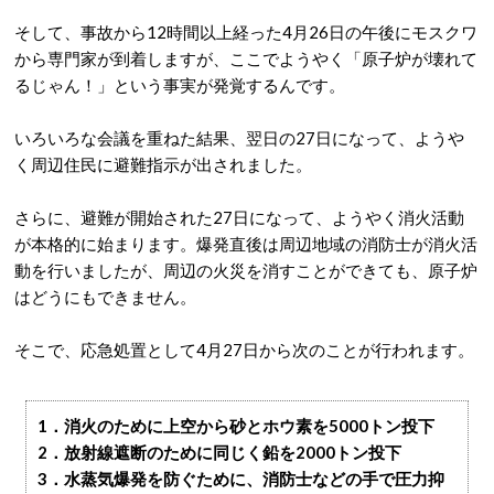
そして、事故から12時間以上経った4月26日の午後にモスクワ
から専門家が到着しますが、ここでようやく「原子炉が壊れて
るじゃん！」という事実が発覚するんです。
いろいろな会議を重ねた結果、翌日の27日になって、ようや
く周辺住民に避難指示が出されました。
さらに、避難が開始された27日になって、ようやく消火活動
が本格的に始まります。爆発直後は周辺地域の消防士が消火活
動を行いましたが、周辺の火災を消すことができても、原子炉
はどうにもできません。
そこで、応急処置として4月27日から次のことが行われます。
1．消火のために上空から砂とホウ素を5000トン投下
2．放射線遮断のために同じく鉛を2000トン投下
3．水蒸気爆発を防ぐために、消防士などの手で圧力抑