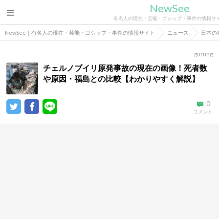
NewSee
有名人の現在・芸能・ゴシップ・事件の情報サ
NewSee｜有名人の現在・芸能・ゴシップ・事件の情報サイト
ニュース
日本の
gurung
チェルノブイリ原発事故の現在の画像！死者数
や原因・福島との比較【わかりやすく解説】
0
コメント