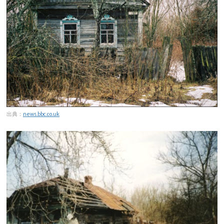
出典：
news.bbc.co.uk