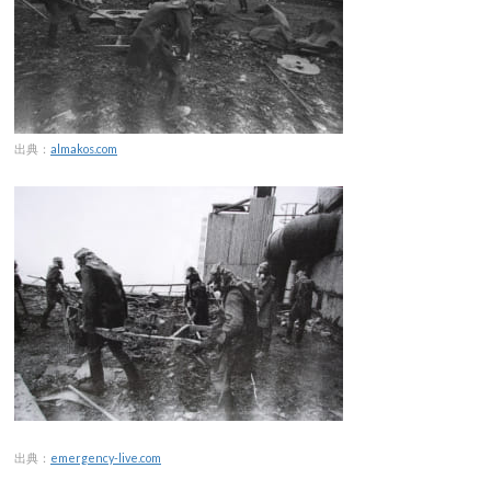
出典：
almakos.com
出典：
emergency-live.com