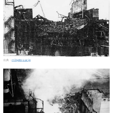
出典：
rri.kyoto-u.ac.jp