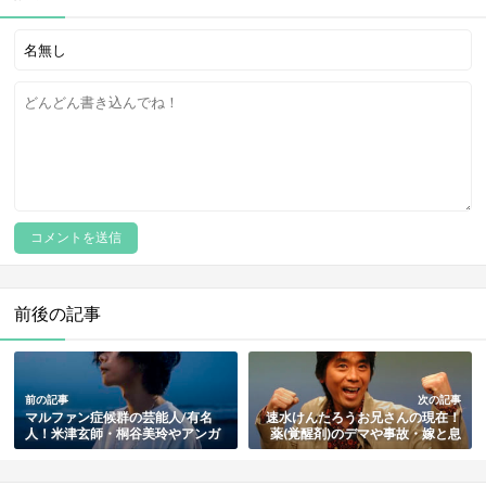
前後の記事
前の記事
次の記事
マルファン症候群の芸能人/有名
速水けんたろうお兄さんの現在！
人！米津玄師・桐谷美玲やアンガ
薬(覚醒剤)のデマや事故・嫁と息
ールズは？・顔つきや体の特徴も
子・コロナ感染とその後まとめ
解説【最新版】