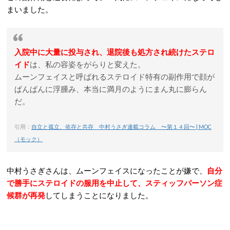
まいました。
入院中に大量に投与され、退院後も処方され続けたステロ
イド
は、私の容姿をがらりと変えた。
ムーンフェイスと呼ばれるステロイド特有の副作用で顔が
ぱんぱんに浮腫み、本当に満月のようにまん丸に膨らん
だ。
引用：
自立と孤立、依存と共存 中村うさぎ連載コラム 〜第１４回〜 | MOC
（モック）
中村うさぎさんは、ムーンフェイスになったことが嫌で、
自分
で勝手にステロイドの服用を中止して、スティッフパーソン症
候群が再発
してしまうことになりました。