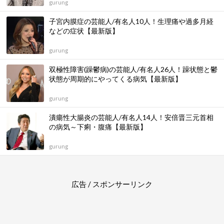
gurung
子宮内膜症の芸能人/有名人10人！生理痛や過多月経
などの症状【最新版】
gurung
双極性障害(躁鬱病)の芸能人/有名人26人！躁状態と鬱
状態が周期的にやってくる病気【最新版】
gurung
潰瘍性大腸炎の芸能人/有名人14人！安倍晋三元首相
の病気～下痢・腹痛【最新版】
gurung
広告 / スポンサーリンク