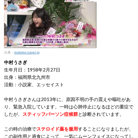
出典：
matome.naver.jp
中村うさぎ
生年月日：1958年2月27日
出身：福岡県北九州市
活動：小説家、エッセイスト
中村うさぎさんは2013年に、原因不明の手の震えや嘔吐があ
り、緊急入院しています。一時は心肺停止になるほどの重症で
したが、
スティッフパーソン症候群
と診断されています。
この時の治療で
ステロイド薬を服用
することになりましたが、
この副作用と過食によって、一気にムーンフェイスになってし