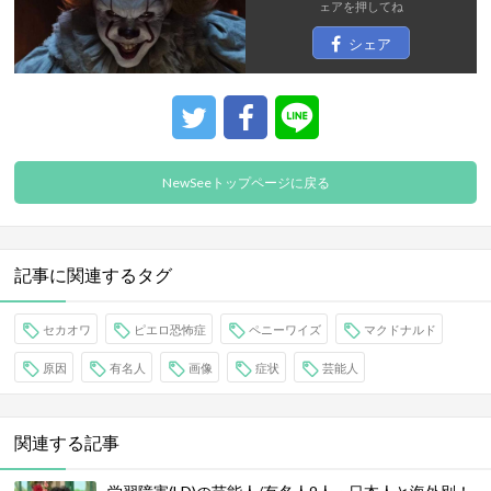
ェア
を押してね
シェア
NewSeeトップページに戻る
記事に関連するタグ
セカオワ
ピエロ恐怖症
ペニーワイズ
マクドナルド
原因
有名人
画像
症状
芸能人
関連する記事