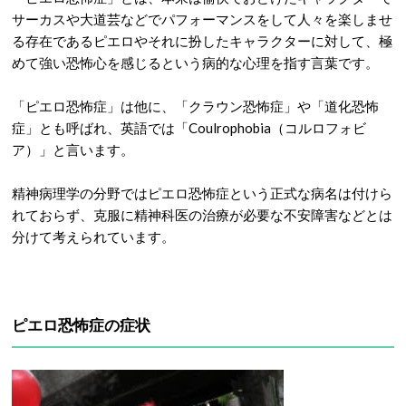
サーカスや大道芸などでパフォーマンスをして人々を楽しませ
る存在であるピエロやそれに扮したキャラクターに対して、極
めて強い恐怖心を感じるという病的な心理を指す言葉です。
「ピエロ恐怖症」は他に、「クラウン恐怖症」や「道化恐怖
症」とも呼ばれ、英語では「Coulrophobia（コルロフォビ
ア）」と言います。
精神病理学の分野ではピエロ恐怖症という正式な病名は付けら
れておらず、克服に精神科医の治療が必要な不安障害などとは
分けて考えられています。
ピエロ恐怖症の症状