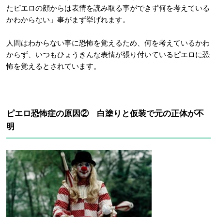
たピエロの顔からは表情を読み取る事ができず何を考えている
かわからない」事がまず挙げれます。
人間はわからない事に恐怖を覚えるため、何を考えているかわ
からず、いつもひょうきんな表情が張り付いているピエロに恐
怖を覚えるとされています。
ピエロ恐怖症の原因② 白塗りと仮装で元の正体が不
明