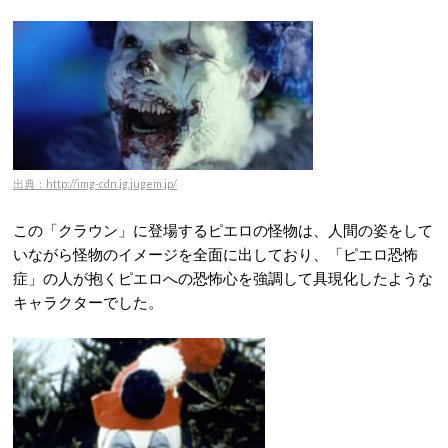
出典：http://img-cdn.jg.jugem.jp/
この「クラウン」に登場するピエロの怪物は、人間の姿をして
いながら怪物のイメージを全面に出しており、「ピエロ恐怖
症」の人が抱くピエロへの恐怖心を強調して具現化したような
キャラクターでした。