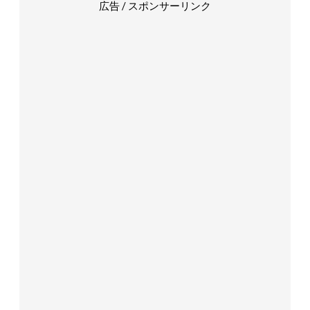
広告 / スポンサーリンク