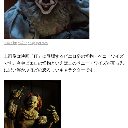
出典：https://3.bp.blogspot.com/
上画像は映画「IT」に登場するピエロ姿の怪物・ペニーワイズ
です。今やピエロの怪物といえばこのペニー・ワイズが真っ先
に思い浮かぶほどの恐ろしいキャラクターです。