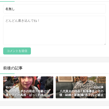
前後の記事
前の記事
次の記事
スロパチなぎさの現在！年齢と口
八代英太の現在！転落事故とその
臭やクビの真相・ばっくれ炎上・
後・結婚と家族(嫁/息子)など総ま
結婚相手まとめ
とめ