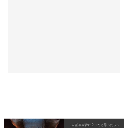
この記事が役に立ったと思ったら
シ