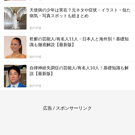
天使病の少年は実在？元ネタや症状・イラスト・似た
病気・写真スポットも総まとめ
gurung
乾癬の芸能人/有名人11人・日本人と海外別！基礎知
識も徹底解説【最新版】
gurung
自律神経失調症の芸能人/有名人10人！基礎知識も解
説【最新版】
gurung
広告 / スポンサーリンク