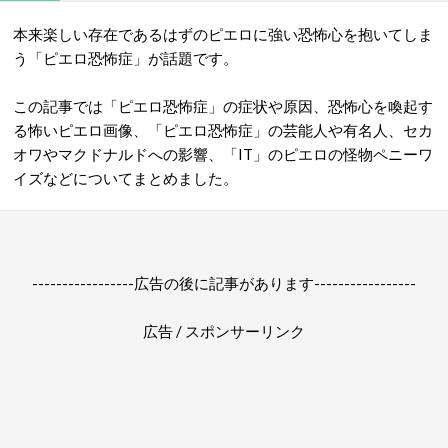
本来楽しい存在であるはずのピエロに強い恐怖心を抱いてしま
う「ピエロ恐怖症」が話題です。
この記事では「ピエロ恐怖症」の症状や原因、恐怖心を喚起す
る怖いピエロ画像、「ピエロ恐怖症」の芸能人や有名人、セカ
オワやマクドナルドへの影響、「IT」のピエロの怪物ペニーワ
イズなどについてまとめました。
-----------------広告の後に記事があります-----------------
広告 / スポンサーリンク