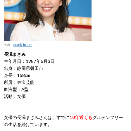
出典：
crank-in.net
長澤まさみ
生年月日：1987年6月3日
出身：静岡県磐田市
身長：168cm
所属：東宝芸能
血液型：A型
活動：女優
女優の長澤まさみさんは、すでに
10年近くも
グルテンフリー
の生活を続けています。