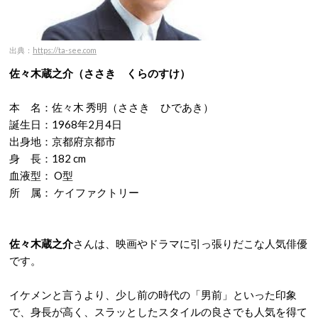
出典：
https://ta-see.com
佐々木蔵之介（ささき くらのすけ）
本 名：佐々木 秀明（ささき ひであき）
誕生日：1968年2月4日
出身地：京都府京都市
身 長：182 cm
血液型： O型
所 属： ケイファクトリー
佐々木蔵之介
さんは、映画やドラマに引っ張りだこな人気俳優
です。
イケメンと言うより、少し前の時代の「男前」といった印象
で、身長が高く、スラッとしたスタイルの良さでも人気を得て