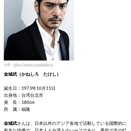
出典：
https://www.cinematoday.jp
金城武（かねしろ たけし）
誕生日：1973年10月11日
出身地：台湾台北市
身 長：180cm
所 属：福隆
金城武
さんは、日本以外のアジア各地で活動している国際的に
有名な俳優で、日本人と台湾人のハーフであり、男前で非の打