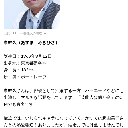
出典：
https://芸能人の現在.com
東幹久（あずま みきひさ）
誕生日：1969年8月12日
出身地：東京都渋谷区
身 長：183cm
所 属：ポートレーブ
東幹久
さんは、俳優として活躍する一方、バラエティなどにも
出演し、マルチな活動をしています。「芸能人は歯が命」のC
Mでも有名です。
最近では、いじられキャラになっていて、かつては釈由美子さ
んとの熱愛報道もありましたが、結婚までには至りませんでし