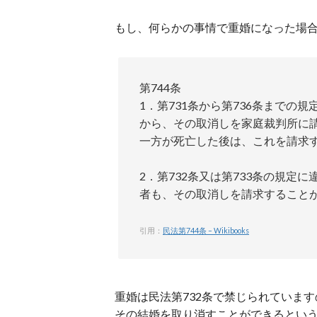
もし、何らかの事情で重婚になった場
第744条
1．第731条から第736条まで
から、その取消しを家庭裁判所に
一方が死亡した後は、これを請求
2．第732条又は第733条の規
者も、その取消しを請求すること
引用：
民法第744条 – Wikibooks
重婚は民法第732条で禁じられていま
その結婚を取り消すことができるとい