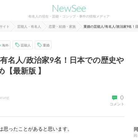
NewSee
有名人の現在・芸能・ゴシップ・事件の情報メディア
報サイト
芸能人・有名人
恋愛・結婚・家族
重婚の芸能人/有名人/政治家9名！
海外
芸能人
重婚
/有名人/政治家9名！日本での歴史や
め【最新版 】
0
urung
コメント
は思ったことがあると思います。
同