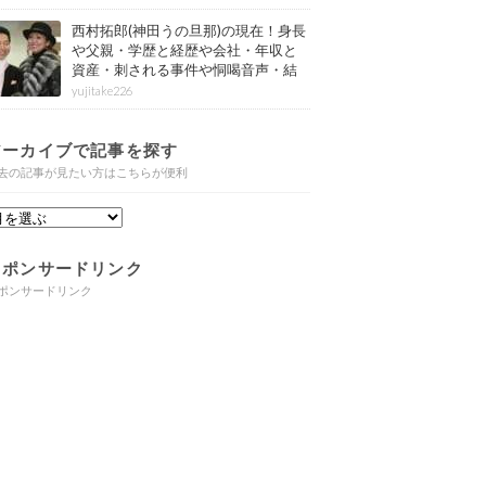
西村拓郎(神田うの旦那)の現在！身長
や父親・学歴と経歴や会社・年収と
資産・刺される事件や恫喝音声・結
婚と子供や自宅・脳梗塞の病気もま
yujitake226
とめ
アーカイブで記事を探す
去の記事が見たい方はこちらが便利
スポンサードリンク
ポンサードリンク