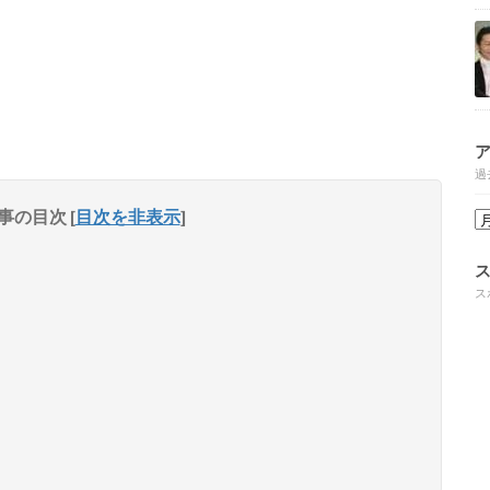
過
事の目次
[
目次を非表示
]
ス