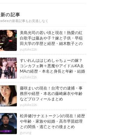
最新の記事
ewSeeの新着記事もお見逃しなく
美島光司の若い頃と現在！熱愛の紅
白歌手は藤あや子？嫁と子供・早稲
田大学の学歴と経歴・細木数子との
確執もまとめ
yujitake226
すいれんははじめしゃちょーの嫁？
コンカフェ舞々悪魔やアイドルKAゑ
MAの経歴・本名と身長と年齢・結婚
情報もまとめ
yujitake226
藤咲まいの現在！台湾での逮捕・事
務所や経歴・本名の藤崎麻衣や年齢
などプロフィールまとめ
yujitake226
松井健(サナエトークン)の現在！経歴
や年齢・家族や結婚・高市早苗総理
との関係・逃亡とその後まとめ
gurung