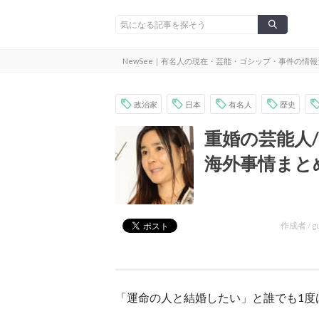
NewSee｜有名人の現在・芸能・ゴシップ・事件の情
政治家
日本
有名人
歴史
重婚の芸能人
海外事情まと
作成者 /
g
「運命の人と結婚したい」と誰でも1度