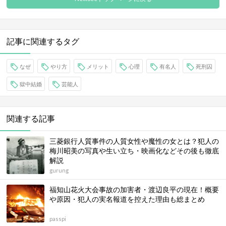
記事に関連するタグ
なぜ
やり方
メリット
心理
有名人
死刑囚
獄中結婚
芸能人
関連する記事
三菱銀行人質事件の人質女性や魔性の女とは？犯人の
梅川昭美の写真や生い立ち・映画化などその後も徹底
解説
gurung
福知山花火大会事故の加害者・渡辺良平の現在！概要
や原因・犯人の実名報道を控えた理由も総まとめ
passpi