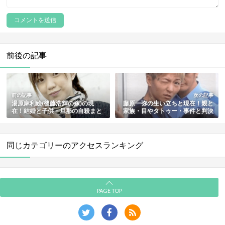
前後の記事
前の記事
次の記事
湯原麻利絵(後藤浩輝の嫁)の現
藤原一弥の生い立ちと現在！親と
在！結婚と子供・旦那の自殺まと
家族・目やタトゥー・事件と判決
め【若い頃の画像付き】
まとめ【札幌2歳女児衰弱死事件
の犯人】
同じカテゴリーのアクセスランキング
PAGE TOP