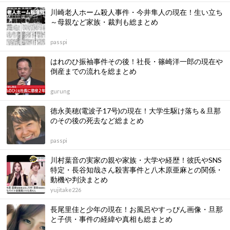
川崎老人ホーム殺人事件・今井隼人の現在！生い立ち
～母親など家族・裁判も総まとめ
passpi
はれのひ振袖事件その後！社長・篠崎洋一郎の現在や
倒産までの流れを総まとめ
gurung
徳永美穂(電波子17号)の現在！大学生駆け落ち＆旦那
のその後の死去など総まとめ
passpi
川村葉音の実家の親や家族・大学や経歴！彼氏やSNS
特定・長谷知哉さん殺害事件と八木原亜麻との関係・
動機や判決まとめ
yujitake226
長尾里佳と少年の現在！お風呂やすっぴん画像・旦那
と子供・事件の経緯や真相も総まとめ