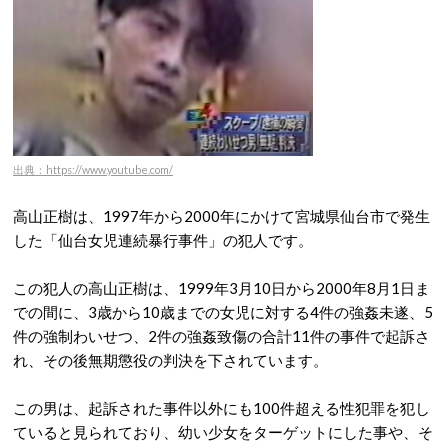
出典：https://www.youtube.com/
高山正樹は、1997年から2000年にかけて宮城県仙台市で発生
した「仙台女児連続暴行事件」の犯人です。
この犯人の高山正樹は、1999年3月10日から2000年8月1日ま
での間に、3歳から10歳までの女児に対する4件の強姦未遂、5
件の強制わいせつ、2件の強姦致傷の合計11件の事件で起訴さ
れ、その後無期懲役の判決を下されています。
この男は、起訴された事件以外にも100件超える性犯罪を犯し
ていると見られており、幼い少女をターゲットにした事や、そ