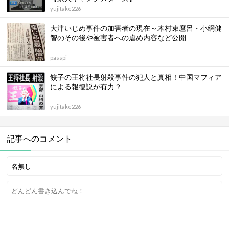
yujitake226
大津いじめ事件の加害者の現在～木村束麿呂・小網健
智のその後や被害者への虐め内容など公開
passpi
餃子の王将社長射殺事件の犯人と真相！中国マフィア
による報復説が有力？
yujitake226
記事へのコメント