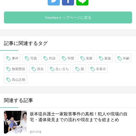
NewSeeトップページに戻る
記事に関連するタグ
事件
写真
判決
学歴
実家
家族
年齢
無期懲役
現在
生い立ち
親
非表示
高山正樹
関連する記事
坂本堤弁護士一家殺害事件の真相！犯人や現場の自
宅・遺体発見までの流れや現在までを総まとめ
gurung