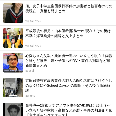
旭川女子中学生集団暴行事件の加害者と被害者のその
後現在！真相も総まとめ
yujitake226
平成最後の福男・山本優希(消防士)の現在！その後は
不幸？浮気発覚の経緯と炎上まとめ
yujitake226
心愛ちゃん父親・栗原勇一郎の生い立ちや現在！両親
と妹など家族・嫁や子供へのDV・事件の判決など最
新情報まとめ
passpi
京田辺警察官殺害事件の犯人の顔や名前は？ひぐらし
のなく頃にやSchool Daysとの関係・その後も徹底解
説
gurung
白井淳平(京都大学アメフト事件)の現在は弁護士？生
い立ちと親や家族・高校など経歴・事件の判決まとめ
【京大ギャングスターズ】