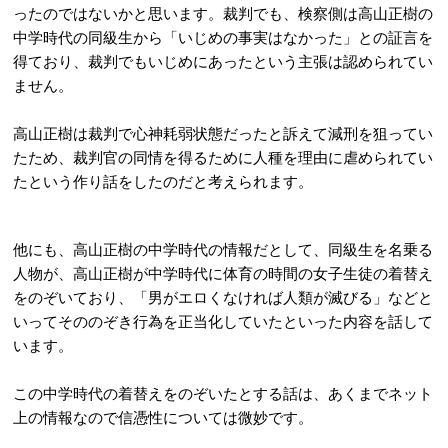
ったのではないかと思います。裁判でも、検察側は高山正樹の
中学時代の同級生から「いじめの事実はなかった」との証言を
得ており、裁判でもいじめにあったという主張は認められてい
ません。
高山正樹は裁判で心神耗弱状態だったと訴えて減刑を狙ってい
たため、裁判官の同情を得るために人種を理由に虐められてい
たという作り話をしたのだと考えられます。
他にも、高山正樹の中学時代の情報だとして、同級生を名乗る
人物が、高山正樹が中学時代に体育の時間の女子生徒の着替え
をのぞいており、「男がエロくなければ人類が滅びる」などと
いってそののぞき行為を正当化していたといった内容を話して
います。
この中学時代の着替えをのぞいたとする話は、あくまでネット
上の情報なので信憑性については微妙です。