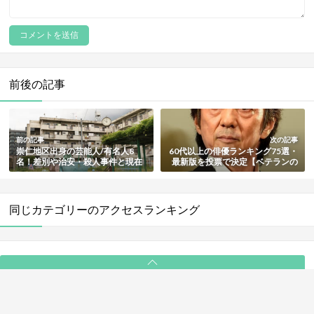
前後の記事
前の記事
次の記事
崇仁地区出身の芸能人/有名人8
60代以上の俳優ランキング75選・
名！差別や治安・殺人事件と現在
最新版を投票で決定【ベテランの
を総まとめ【最新版】
大御所多数！】
同じカテゴリーのアクセスランキング
PAGE TOP