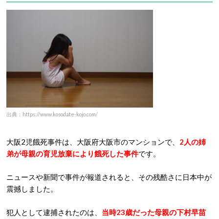
出典：https://www.kosodate-kojo.com/
大阪2児餓死事件は、大阪府大阪市のマンションで、
2人の姉
弟が母親の育児放棄により餓死した事件
です。
ニュースや新聞で事件が報道されると、その残酷さに日本中が
震撼しました。
犯人として逮捕されたのは、
当時23歳だった母親の下村早苗