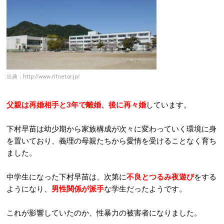
出典：http://www.rifnet.or.jp/
父親は再婚相手と3年で離婚、後に再々婚
しています。
下村早苗は幼少期から家族構成が次々に変わっていく環境に身
を置いており、義理の母親たちから愛情を受けることなく育ち
ました。
中学生になった下村早苗は、次第に
不良とつるみ夜遊び
をする
ようになり、
男性関係が派手
な学生だったようです。
これが影響していたのか、性暴力の被害者になりました。