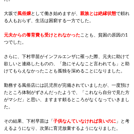
大坂で
風俗嬢
として働き始めますが、
親族とは絶縁状
態
で頼れ
る人もおらず、生活は困窮する一方でした。
元夫からの養育費も受けとれなかった
ことも、貧困の原因の1
つでした。
さらに、下村早苗がインフルエンザに罹った際、元夫に助けて
欲しいと連絡したものの、「急にそんなこと言われても」と助
けてもらえなかったことも孤独を深めることになりました。
勤務する風俗店には託児所が完備されていましたが、一度預け
たところ体制がずさんだったようで、「これなら自分で見た方
がマシだ」と思い、ますます頼るところがなくなっていきまし
た。
その結果、下村早苗は「
子供なんていなければ良いのに
」と考
えるようになり、次第に育児放棄するようになりました。