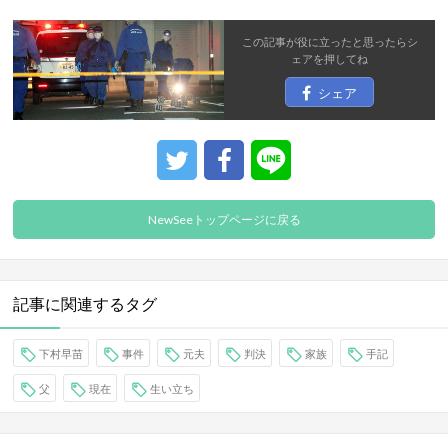
この記事が役に立ったと思ったら
シ
ェア
を押してね
シェア
NewSeeトップページに戻る
記事に関連するタグ
下村早苗
事件
元夫
判決
家族
手記
父
現在
生い立ち