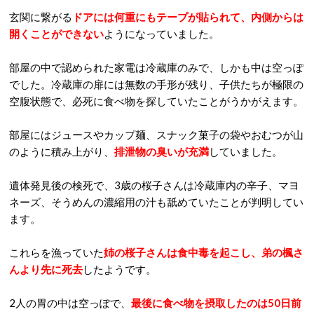
玄関に繋がる
ドアには何重にもテープが貼られて、内側からは
開くことができない
ようになっていました。
部屋の中で認められた家電は冷蔵庫のみで、しかも中は空っぽ
でした。冷蔵庫の扉には無数の手形が残り、子供たちが極限の
空腹状態で、必死に食べ物を探していたことがうかがえます。
部屋にはジュースやカップ麺、スナック菓子の袋やおむつが山
のように積み上がり、
排泄物の臭いが充満
していました。
遺体発見後の検死で、3歳の桜子さんは冷蔵庫内の辛子、マヨ
ネーズ、そうめんの濃縮用の汁も舐めていたことが判明してい
ます。
これらを漁っていた
姉の桜子さんは食中毒を起こし、弟の楓さ
んより先に死去
したようです。
2人の胃の中は空っぽで、
最後に食べ物を摂取したのは50日前