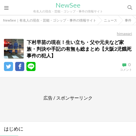
NewSee
有名人の現在・芸能・ゴシップ・事件の情報サイト
NewSee｜有名人の現在・芸能・ゴシップ・事件の情報サイト
ニュース
事件
himawari
下村早苗の現在！生い立ち・父や元夫など家
族・判決や手記の有無も総まとめ【大阪2児餓死
事件の犯人】
0
コメント
広告 / スポンサーリンク
はじめに