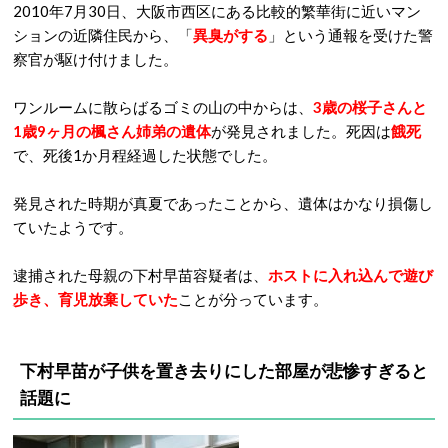
2010年7月30日、大阪市西区にある比較的繁華街に近いマン
ションの近隣住民から、「
異臭がする
」という通報を受けた警
察官が駆け付けました。
ワンルームに散らばるゴミの山の中からは、
3歳の桜子さんと
1歳9ヶ月の楓さん姉弟の遺体
が発見されました。死因は
餓死
で、死後1か月程経過した状態でした。
発見された時期が真夏であったことから、遺体はかなり損傷し
ていたようです。
逮捕された母親の下村早苗容疑者は、
ホストに入れ込んで遊び
歩き、育児放棄していた
ことが分っています。
下村早苗が子供を置き去りにした部屋が悲惨すぎると
話題に