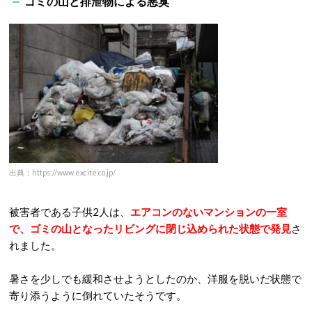
ゴミの山と排泄物による悪臭
出典：https://www.excite.co.jp/
被害者である子供2人は、
エアコンのないマンションの一室
で、ゴミの山となったリビングに閉じ込められた状態で発見
さ
れました。
暑さを少しでも緩和させようとしたのか、洋服を脱いだ状態で
寄り添うように倒れていたそうです。