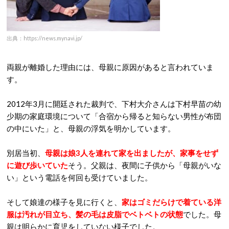
出典：https://news.mynavi.jp/
両親が離婚した理由には、母親に原因があると言われていま
す。
2012年3月に開廷された裁判で、下村大介さんは下村早苗の幼
少期の家庭環境について「合宿から帰ると知らない男性が布団
の中にいた」と、母親の浮気を明かしています。
別居当初、
母親は娘3人を連れて家を出ましたが、家事をせず
に遊び歩いていた
そう。父親は、夜間に子供から「母親がいな
い」という電話を何回も受けていました。
そして娘達の様子を見に行くと、
家はゴミだらけで着ている洋
服は汚れが目立ち、髪の毛は皮脂でベトベトの状態
でした。母
親は明らかに育児をしていない様子でした。