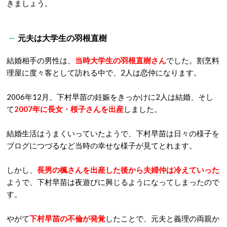
きましょう。
元夫は大学生の羽根直樹
結婚相手の男性は、
当時大学生の羽根直樹さん
でした。割烹料
理屋に度々客として訪れる中で、2人は恋仲になります。
2006年12月、下村早苗の妊娠をきっかけに2人は結婚、そし
て
2007年に長女・桜子さんを出産
しました。
結婚生活はうまくいっていたようで、下村早苗は日々の様子を
ブログにつづるなど当時の幸せな様子が見てとれます。
しかし、
長男の楓さんを出産した後から夫婦仲は冷えていった
ようで、下村早苗は夜遊びに興じるようになってしまったので
す。
やがて
下村早苗の
不倫が発覚
したことで、元夫と義理の両親か