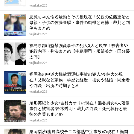
yujitake226
悪魔ちゃん命名騒動とその後現在！父親の佐藤重治と
母親・子供の佐藤亜駆・事件の動機と逮捕・裁判と判
例もまとめ
yujitake226
福島県郡山監禁強姦事件の犯人3人と現在！被害者や
犯行内容・判決まとめ【中島順司・服部英之・国分榮
太郎】
yujitake226
福岡海の中道大橋飲酒運転事故の犯人/今林大の現
在！父親など家族・学歴と経歴・彼女や結婚・同乗者
や判決・出所の時期まとめ
yujitake226
尾形英紀と少女/吉村カオリの現在！熊谷男女4人殺傷
事件と被害者/鈴木秀明・裁判の判決・死刑執行と最
後の言葉もまとめ
yujitake226
栗岡梨沙(龍野高校テニス部熱中症事故)の現在！顧問