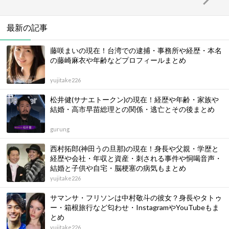
最新の記事
藤咲まいの現在！台湾での逮捕・事務所や経歴・本名
の藤崎麻衣や年齢などプロフィールまとめ
yujitake226
松井健(サナエトークン)の現在！経歴や年齢・家族や
結婚・高市早苗総理との関係・逃亡とその後まとめ
gurung
西村拓郎(神田うの旦那)の現在！身長や父親・学歴と
経歴や会社・年収と資産・刺される事件や恫喝音声・
結婚と子供や自宅・脳梗塞の病気もまとめ
yujitake226
サマンサ・フリソンは中村敬斗の彼女？身長やタトゥ
ー・箱根旅行など匂わせ・InstagramやYouTubeもま
とめ
yujitake226