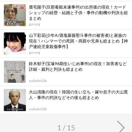
鹿毛陽子(旦那毒殺未遂事件)の出所後の現在！カード
ショップの経歴・結婚と子供・事件の動機や判決を総
まとめ
gurung
山下彩花(少年A/酒鬼薔薇聖斗事件の被害者)と家族の
現在！ハンマーでの死因・両親や兄弟も総まとめ【神
戸連続児童殺傷事件】
gurung
鈴木郁子(宝塚96期生いじめ事件)の現在！加害者など
詳細・裁判と判決も総まとめ
yujitake226
大山清隆の現在！韓国の生い立ち・嫁や息子の大山寛
人・事件の判決などその後も総まとめ
yujitake226
1 / 15