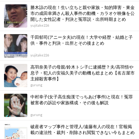
勝木諒の現在！生い立ちと親や家族・知的障害・東金
市の成田幸満さん殺人事件の動機・カラオケ映像を公
開した女性記者・判決と冤罪説・出所時期まとめ
yujitake226
千田郁司(アニータ夫)の現在！大学や経歴・結婚と子
供・事件と判決・出所とその後まとめ
yujitake226
高羽奈美子の母親/鈴木トシ子に逮捕歴？夫/高羽悟や
息子・犯人の安福久美子の動機も総まとめ【名古屋市
主婦殺害事件】
gurung
中村幸子(女子高生痴漢でっちあげ事件)と現在！冤罪
被害者の訴訟や家族構成・その後も解説
gurung
破産者マップ事件と管理人/遠藤有人の現在！官報掲
載の違法性・裁判・削除され閲覧できない今もまとめ