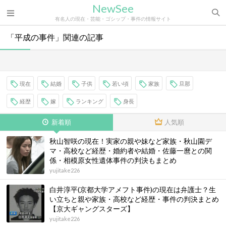
NewSee
有名人の現在・芸能・ゴシップ・事件の情報サイト
「平成の事件」関連の記事
現在
結婚
子供
若い頃
家族
旦那
経歴
嫁
ランキング
身長
新着順
人気順
秋山智咲の現在！実家の親や妹など家族・秋山園デ
マ・高校など経歴・婚約者や結婚・佐藤一麿との関
係・相模原女性遺体事件の判決もまとめ
yujitake226
白井淳平(京都大学アメフト事件)の現在は弁護士？生
い立ちと親や家族・高校など経歴・事件の判決まとめ
【京大ギャングスターズ】
yujitake226