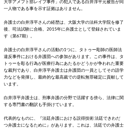
大学アメフト部レイプ事件」の犯人である白井淳平元被告が同
一人物である事を示す証拠はありません。
弁護士の白井淳平さんの経歴は、
大阪大学の法科大学院を修了
後、司法試験に合格。2015年に弁護士として登録されていま
す（第67期）。
弁護士の白井淳平さんの活動の1つに、タトゥー彫師の医師法
違反事件における弁護団への参加があります。
この事件は、タ
トゥーを彫る行為が医療行為にあたるかどうかが争われた重要
な裁判であり、白井淳平弁護士は弁護団の一員としてその語学
力などを発揮し、最終的な最高裁での逆転無罪確定に貢献して
います。
白井淳平弁護士は、刑事弁護の分野で活躍する傍ら、法律に関
する専門書の翻訳も手掛けています。
代表的なものに、『法廷弁護における説得技術 法廷できわだ
つ弁護士になるために』があります。
これは、法廷での弁護士