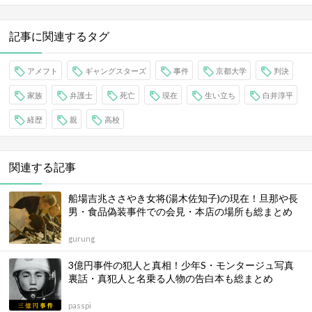
記事に関連するタグ
アメフト
ギャングスターズ
事件
京都大学
判決
家族
弁護士
死亡
現在
生い立ち
白井淳平
経歴
親
高校
関連する記事
船場吉兆ささやき女将(湯木佐知子)の現在！旦那や長
男・食品偽装事件での会見・本店の場所も総まとめ
gurung
3億円事件の犯人と真相！少年S・モンタージュ写真
裏話・真犯人と名乗る人物の告白本も総まとめ
passpi