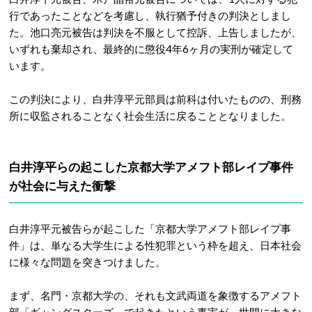
行であったことなどを考慮し、執行猶予付きの判決としまし
た。
池口亮元被告は判決を不服として控訴、上告しましたが、
いずれも棄却され、最終的に懲役4年6ヶ月の実刑が確定して
います。
この判決により、白井淳平元部員は前科は付いたものの、刑務
所に収監されることなく社会生活に戻ることとなりました。
白井淳平らの起こした京都大学アメフト部レイプ事件
が社会に与えた衝撃
白井淳平元被告らが起こした「京都大学アメフト部レイプ事
件」
は、単なる大学生による性犯罪という枠を超え、日本社会
に様々な問題を突きつけました。
まず、名門・京都大学の、それも文武両道を象徴するアメフト