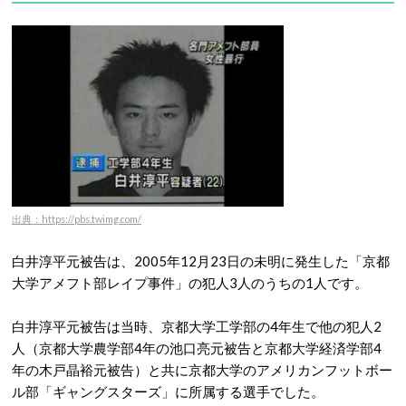
出典：https://pbs.twimg.com/
白井淳平元被告は、2005年12月23日の未明に発生した「京都
大学アメフト部レイプ事件」の犯人3人のうちの1人です。
白井淳平元被告は当時、京都大学工学部の4年生で他の犯人2
人（京都大学農学部4年の池口亮元被告と京都大学経済学部4
年の木戸晶裕元被告）と共に京都大学のアメリカンフットボー
ル部「ギャングスターズ」に所属する選手でした。