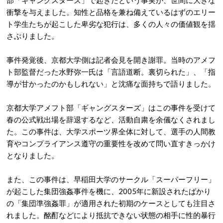
部「ギャングスターズ」で起きたという事実が、世間に大きな
衝撃を与えました。知性と品格を兼ね備えているはずのエリー
ト学生たちが起こした卑劣な犯行は、多くの人々の価値観を揺
さぶりました。
事件発覚後、京都大学側は記者会見を開き謝罪。
当時のアメフ
ト部監督だった水野弥一氏は「言語道断。裏切られた」、「指
導が甘かったのかもしれない」と沈痛な面持ちで語りました。
京都大学アメフト部「ギャングスターズ」はこの事件を受けて
春の公式戦出場を辞退するなど、活動自粛を余儀なくされまし
た。
この事件は、大学スポーツ界全体に対して、選手の人間教
育やコンプライアンス遵守の重要性を改めて問い直すきっかけ
となりました。
また、この事件は、早稲田大学のサークル「スーパーフリー」
が起こした集団強姦事件を機に、2005年に新設されたばかり
の「集団準強姦罪」が適用された初期のケースとしても注目さ
れました。
酩酊などにより抵抗できない状態の相手に性的暴行