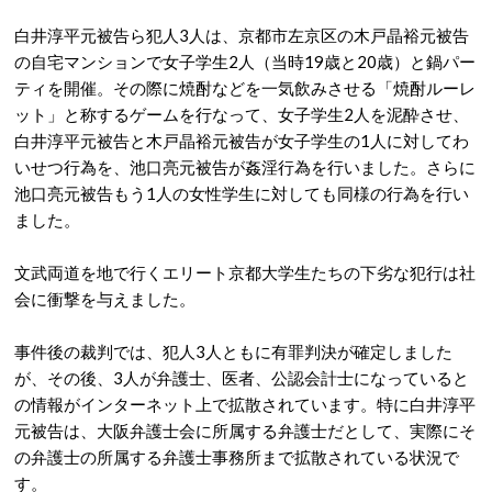
白井淳平元被告ら犯人3人は、京都市左京区の木戸晶裕元被告
の自宅マンションで女子学生2人（当時19歳と20歳）と鍋パー
ティを開催。その際に焼酎などを一気飲みさせる「焼酎ルーレ
ット」と称するゲームを行なって、女子学生2人を泥酔させ、
白井淳平元被告と木戸晶裕元被告が女子学生の1人に対してわ
いせつ行為を、池口亮元被告が姦淫行為を行いました。さらに
池口亮元被告もう1人の女性学生に対しても同様の行為を行い
ました。
文武両道を地で行くエリート京都大学生たちの下劣な犯行は社
会に衝撃を与えました。
事件後の裁判では、犯人3人ともに有罪判決が確定しました
が、その後、3人が弁護士、医者、公認会計士になっていると
の情報がインターネット上で拡散されています。特に白井淳平
元被告は、大阪弁護士会に所属する弁護士だとして、実際にそ
の弁護士の所属する弁護士事務所まで拡散されている状況で
す。