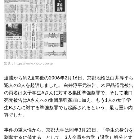
出典：https://www.kyoto-up.org/
逮捕から約2週間後の2006年2月16日、京都地検は白井淳平ら
犯人の3人を起訴しました。
白井淳平元被告、木戸晶裕元被告
の両名は女子学生Aさんに対する集団準強姦罪で、そして池口
亮元被告はAさんへの集団準強姦罪に加え、もう1人の女子学
生Bさんに対する準強姦罪でも起訴されるという、最も重い内
容でした。
事件の重大性から、京都大学は同年3月23日、「学生の身分を
剥奪するに値する」として、3人全員を放学（退学）処分とす