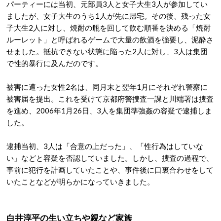
パーティーには当初、元部員3人と女子大生3人が参加してい
ましたが、女子大生のうち1人が先に帰宅。
その後、残った女
子大生2人に対し、焼酎の瓶を回して飲む順番を決める「焼酎
ルーレット」と呼ばれるゲームで大量の飲酒を強要し、泥酔さ
せました。
抵抗できない状態に陥った2人に対し、3人は集団
で性的暴行に及んだのです。
被害に遭った女性2名は、同月末と翌年1月にそれぞれ警察に
被害届を提出。
これを受けて京都府警捜査一課と川端署は捜査
を進め、2006年1月26日、3人を集団準強姦の容疑で逮捕しま
した。
逮捕当初、3人は「合意の上だった」、「性行為はしていな
い」などと容疑を否認していました。
しかし、捜査の過程で、
事前に犯行を計画していたことや、事件後に口裏合わせをして
いたことなどが明らかになっていきました。
白井淳平の生い立ちや親など家族