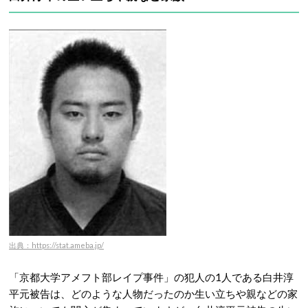
出典：https://stat.ameba.jp/
「京都大学アメフト部レイプ事件」の犯人の1人である
白井淳
平元被告は、どのような人物だったのか生い立ちや親などの家