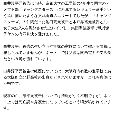
白井淳平元被告は当時、京都大学の工学部の4年生で同大のア
メフト部「ギャングスターズ」に所属するレギュラー選手とい
う絵に描いたような文武両道のエリートでしたが、「ギャング
スターズ」の仲間だった池口亮元被告と木戸晶裕元被告と共に
女子大生2人を泥酔させた上レイプし、
集団準強姦罪で執行猶
予付きの有罪判決を受けました。
白井淳平元被告の生い立ちや実家の家族について確たる情報は
報じられていませんが、ネット上では父親は
関西電力の支店長
だという噂が流れています。
白井淳平元被告の経歴については、
大阪府内有数の進学校であ
る大阪府立北野高校の出身だとされていますが、これも真偽は
不明です。
現在の白井淳平元被告については情報がなく不明ですが、ネッ
ト上では死亡説や弁護士になっているという噂が囁かれていま
す。