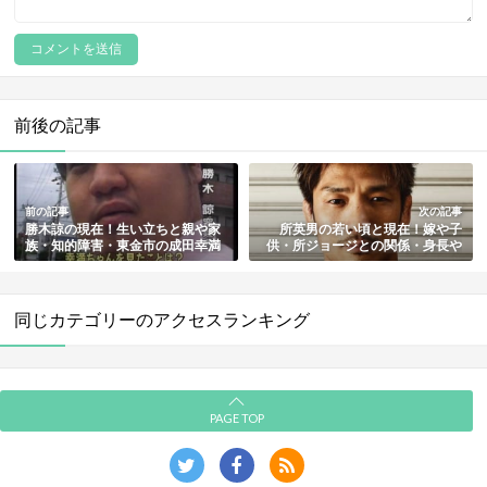
前後の記事
前の記事
次の記事
勝木諒の現在！生い立ちと親や家
所英男の若い頃と現在！嫁や子
族・知的障害・東金市の成田幸満
供・所ジョージとの関係・身長や
さん殺人事件の動機・カラオケ映
戦績・年収もまとめ
像を公開した女性記者・判決と冤
罪説・出所時期まとめ
同じカテゴリーのアクセスランキング
PAGE TOP