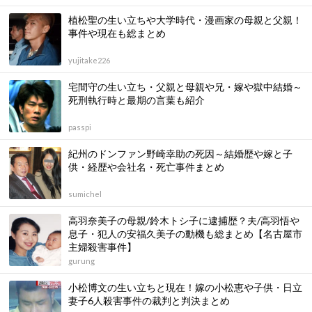
植松聖の生い立ちや大学時代・漫画家の母親と父親！
事件や現在も総まとめ
yujitake226
宅間守の生い立ち・父親と母親や兄・嫁や獄中結婚～
死刑執行時と最期の言葉も紹介
passpi
紀州のドンファン野崎幸助の死因～結婚歴や嫁と子
供・経歴や会社名・死亡事件まとめ
sumichel
高羽奈美子の母親/鈴木トシ子に逮捕歴？夫/高羽悟や
息子・犯人の安福久美子の動機も総まとめ【名古屋市
主婦殺害事件】
gurung
小松博文の生い立ちと現在！嫁の小松恵や子供・日立
妻子6人殺害事件の裁判と判決まとめ