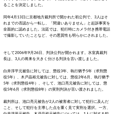
ることを決定しました。
同年4月13日に京都地方裁判所で開かれた初公判で、3人はそ
れまでの否認から一転し、「間違いありません」と起訴事実を
全面的に認めました。
法廷では、犯行時にカメラ付き携帯電話
で撮影していたことなど、その悪質性も明らかにされました。
そして2006年9月26日、判決公判が開かれます。氷室真裁判
長は、3人の将来を大きく分ける判決を言い渡しました。
白井淳平元被告に対しては、懲役3年、執行猶予5年（求刑懲
役5年）、
木戸晶
裕元
被告に対しては、懲役2年6月、執行猶予
5年（求刑懲役4年）、
そして、池口亮元被告に対しては、
懲
役5年
6月（求刑懲役8年）の実刑判決が言い渡されました。
裁判所は、池口亮元被告が2人の被害者に対して犯行に及んだ
こと、そして犯行を主導した点を重く見て実刑を選択。一方、
白井淳平元被告、木戸晶裕元被告については、1人に対する犯