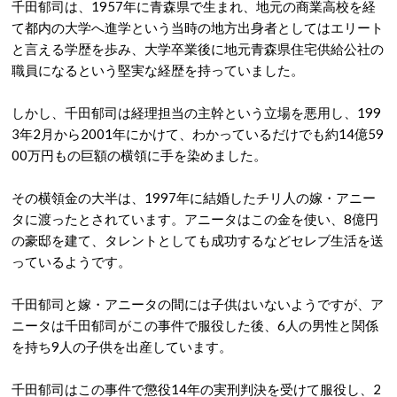
千田郁司は、1957年に青森県で生まれ、地元の商業高校を経
て都内の大学へ進学という当時の地方出身者としてはエリート
と言える学歴を歩み、大学卒業後に地元青森県住宅供給公社の
職員になるという堅実な経歴を持っていました。
しかし、千田郁司は経理担当の主幹という立場を悪用し、199
3年2月から2001年にかけて、わかっているだけでも約14億59
00万円もの巨額の横領に手を染めました。
その横領金の大半は、1997年に結婚したチリ人の嫁・アニー
タに渡ったとされています。アニータはこの金を使い、8億円
の豪邸を建て、タレントとしても成功するなどセレブ生活を送
っているようです。
千田郁司と嫁・アニータの間には子供はいないようですが、ア
ニータは千田郁司がこの事件で服役した後、6人の男性と関係
を持ち9人の子供を出産しています。
千田郁司はこの事件で懲役14年の実刑判決を受けて服役し、2