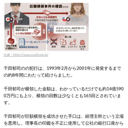
出典：https://www.asahicom.jp/
千田郁司のの犯行は、1993年2月から2001年に発覚するまで
の約8年間にわたって続けらました。
千田郁司が横領した金額は、わかっているだけでも約14億590
0万円にも上り、横領の回数は少なくとも165回とされていま
す。
千田郁司が巨額横領を成功させた手口は、経理主幹という立場
を悪用し、理事長の印鑑を不正に使用して公社の銀行口座から