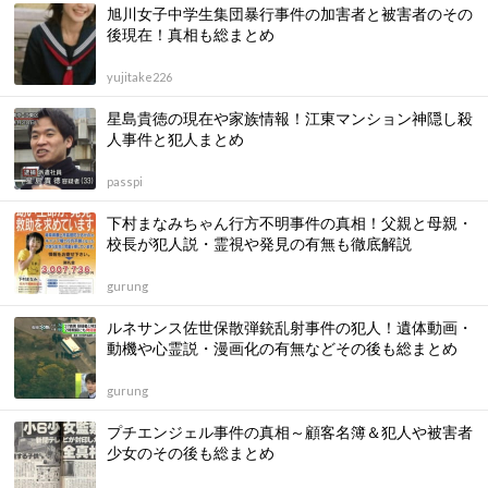
旭川女子中学生集団暴行事件の加害者と被害者のその
後現在！真相も総まとめ
yujitake226
星島貴徳の現在や家族情報！江東マンション神隠し殺
人事件と犯人まとめ
passpi
下村まなみちゃん行方不明事件の真相！父親と母親・
校長が犯人説・霊視や発見の有無も徹底解説
gurung
ルネサンス佐世保散弾銃乱射事件の犯人！遺体動画・
動機や心霊説・漫画化の有無などその後も総まとめ
gurung
プチエンジェル事件の真相～顧客名簿＆犯人や被害者
少女のその後も総まとめ