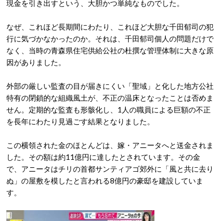
現金を引き出すという、大胆かつ単純なものでした。
なぜ、これほど長期間にわたり、これほど大胆な千田郁司の犯
行に気づかなかったのか。それは、千田郁司個人の問題だけで
なく、当時の青森県住宅供給公社の杜撰な管理体制に大きな原
因がありました。
外部の厳しい監査の目が届きにくい「聖域」と化した地方公社
特有の閉鎖的な組織風土が、不正の温床となったことは否めま
せん。定期的な監査も形骸化し、1人の職員による巨額の不正
を長年にわたり見過ごす結果となりました。
この横領された金のほとんどは、嫁・アニータへと送金されま
した。その額は約11億円に達したとされています。その金
で、アニータはチリの首都サンティアゴ郊外に「風と共に去り
ぬ」の屋敷を模したと言われる8億円の豪邸を建設していま
す。