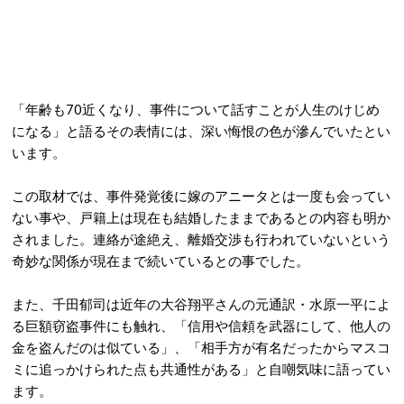
「年齢も70近くなり、事件について話すことが人生のけじめ
になる」と語るその表情には、深い悔恨の色が滲んでいたとい
います。
この取材では、事件発覚後に嫁のアニータとは一度も会ってい
ない事や、戸籍上は現在も結婚したままであるとの内容も明か
されました。連絡が途絶え、離婚交渉も行われていないという
奇妙な関係が現在まで続いているとの事でした。
また、千田郁司は近年の大谷翔平さんの元通訳・水原一平によ
る巨額窃盗事件にも触れ、「信用や信頼を武器にして、他人の
金を盗んだのは似ている」、「相手方が有名だったからマスコ
ミに追っかけられた点も共通性がある」と自嘲気味に語ってい
ます。