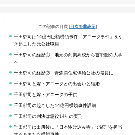
この記事の目次
[
目次を非表示
]
千田郁司は14億円巨額横領事件「アニータ事件」を引
き起こした元公社職員
千田郁司の経歴① 地元の商業高校から首都圏の大学
へ
千田郁司の経歴② 青森県住宅供給公社の職員に
千田郁司と嫁・アニータとの出会いと結婚
千田郁司と嫁・アニータの子供
千田郁司の起こした14億円横領事件詳細
千田郁司の判決は懲役14年の実刑
千田郁司は出所後に「日本駆け込み寺」で経理を担当
するもまたも横領事件