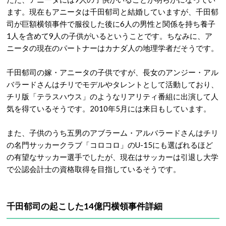
ます。現在もアニータは千田郁司と結婚していますが、千田郁
司が巨額横領事件で服役した後に6人の男性と関係を持ち養子
1人を含めて9人の子供がいるということです。ちなみに、ア
ニータの現在のパートナーは
カナダ人の地理学者だそうです。
千田郁司の嫁・アニータの子供ですが、長女の
アンジー・アル
バラードさんはチリでモデルやタレントとして活動しており、
チリ版「テラスハウス」のようなリアリティ番組に出演して人
気を得ているそうです。2010年5月には来日もしています。
また、子供のうち五男のアブラーム・アルバラードさんはチリ
の名門サッカークラブ「コロコロ」の
U-15にも選ばれるほど
の有望なサッカー選手でしたが、現在はサッカーは引退し大学
で公認会計士の資格取得を目指しているそうです。
千田郁司の起こした14億円横領事件詳細