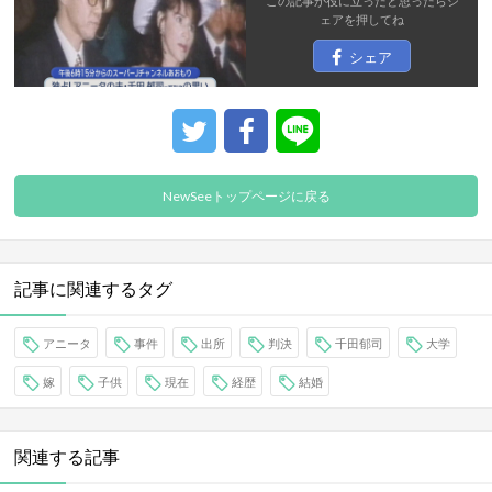
この記事が役に立ったと思ったら
シ
ェア
を押してね
シェア
NewSeeトップページに戻る
記事に関連するタグ
アニータ
事件
出所
判決
千田郁司
大学
嫁
子供
現在
経歴
結婚
関連する記事