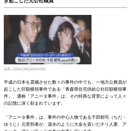
き起こした元公社職員
出典：https://pbs.twimg.com/
平成の日本を震撼させた数々の事件の中でも、一地方公務員が
起こした巨額横領事件である「青森県住宅供給公社巨額横領事
件」、通称「アニータ事件」は、その特異な背景によって人々
の記憶に深く刻まれています。
「アニータ事件」は、事件の中心人物である千田郁司（ちだ・
ゆうじ）元受刑者が、湯水のように大金を貢いだチリ人妻、ア