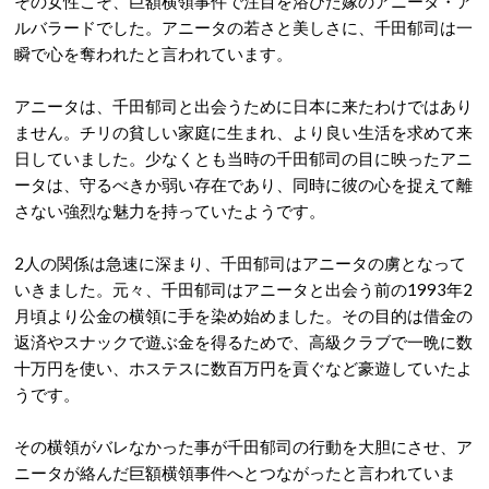
その女性こそ、巨額横領事件で注目を浴びた嫁のアニータ・ア
ルバラードでした。アニータの若さと美しさに、千田郁司は一
瞬で心を奪われたと言われています。
アニータは、千田郁司と出会うために日本に来たわけではあり
ません。チリの貧しい家庭に生まれ、より良い生活を求めて来
日していました。少なくとも当時の千田郁司の目に映ったアニ
ータは、守るべきか弱い存在であり、同時に彼の心を捉えて離
さない強烈な魅力を持っていたようです。
2人の関係は急速に深まり、千田郁司はアニータの虜となって
いきました。元々、千田郁司はアニータと出会う前の1993年2
月頃より公金の横領に手を染め始めました。その目的は借金の
返済やスナックで遊ぶ金を得るためで、高級クラブで一晩に数
十万円を使い、ホステスに数百万円を貢ぐなど豪遊していたよ
うです。
その横領がバレなかった事が千田郁司の行動を大胆にさせ、ア
ニータが絡んだ巨額横領事件へとつながったと言われていま