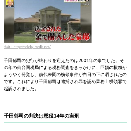
出典：https://celeby-media.net/
千田郁司の犯行が終わりを迎えたのは2001年の事でした。そ
の年の仙台国税局による税務調査をきっかけに、巨額の横領が
ようやく発覚し、前代未聞の横領事件が白日の下に晒されたの
です。これにより千田郁司は逮捕され罪を認め業務上横領罪で
起訴されました。
千田郁司の判決は懲役14年の実刑