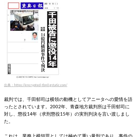
出典：https://encrypted-tbn0.gstatic.com/
裁判では、千田郁司は横領の動機としてアニータへの愛情を語
ったとされています。2002年、青森地方裁判所は千田郁司に
対し、懲役14年（求刑懲役15年）の実刑判決を言い渡しまし
た。
これは、業務上横領罪としては極めて重い量刑であり、事件の