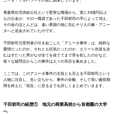
ニータ・アルバラードの名に由来しています。
青森県住宅供給公社という堅実な職場から、実に14億円以上
もの公金が、その一職員であった千田郁司の手によって消え、
その金のほとんどは、遠い異国の地に住むチリ人の嫁・アニー
タへと送金されていたのです。
千田郁司元受刑者の引き起こした「アニータ事件」は、純粋な
愛情だったのか、それとも狂気だったのか、エリート街道を歩
むはずだった男がなぜ全てを捨ててまで罪を犯したのかなど、
様々な疑問点からこの事件は人々の耳目を集めました。
ここでは、このアニータ事件の主役とも言える千田郁司という
人物に注目し、生い立ちから、事件の全貌、そして長い服役期
間を終えた「現在」に至るまでを詳しくまとめていきます。
千田郁司の経歴① 地元の商業高校から首都圏の大学
へ