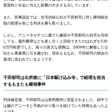
悪質性と社会に与えた影響の大きさを示しています。
また、民事訴訟では、住宅供給公社が千田郁司に対し横領額全
額の賠償を命じる判決を勝ち取りました。
しかし、アニータがチリに建てた豪邸や千田郁司の自宅を売却
しても、裁判費用などを差し引くと回収できたのはわずか530
0万円程度でした。残りの莫大な債務は、2009年に解散した公
社から青森県に引き継がれ、現在ももなお、千田郁司の借金の
返済に追われているようです。
千田郁司は出所後に「日本駆け込み寺」で経理を担当
するもまたも横領事件
判決確定後、千田郁司は山形刑務所に収監されました。獄中で
は嫁のアニータと手紙のやり取りを続けていた時期もあったよ
うです。