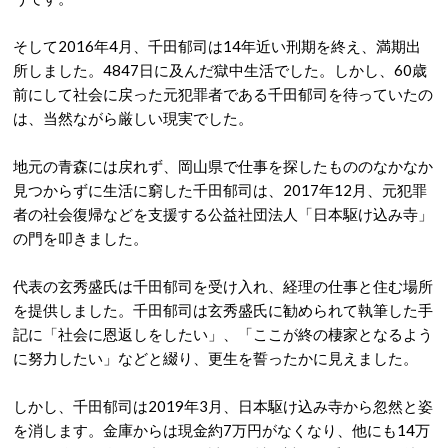
そして2016年4月、千田郁司は14年近い刑期を終え、満期出
所しました。4847日に及んだ獄中生活でした。しかし、60歳
前にして社会に戻った元犯罪者である千田郁司を待っていたの
は、当然ながら厳しい現実でした。
地元の青森には戻れず、岡山県で仕事を探したもののなかなか
見つからずに生活に窮した千田郁司は、2017年12月、元犯罪
者の社会復帰などを支援する公益社団法人「日本駆け込み寺」
の門を叩きました。
代表の玄秀盛氏は千田郁司を受け入れ、経理の仕事と住む場所
を提供しました。千田郁司は玄秀盛氏に勧められて執筆した手
記に「社会に恩返しをしたい」、「ここが終の棲家となるよう
に努力したい」などと綴り、更生を誓ったかに見えました。
しかし、千田郁司は2019年3月、日本駆け込み寺から忽然と姿
を消します。金庫からは現金約7万円がなくなり、他にも14万