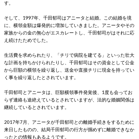
す。
そして、1997年、千田郁司はアニータと結婚。この結婚を境
に、横領金額は爆発的に増加していきました。アニータやその
家族からの金の無心がエスカレートし、千田郁司がはそれに応
え続けたためでした。
生活費を求められたり、「チリで病院を建てる」といった壮大
な計画を持ちかけられたりし、千田郁司はその資金として公金
から巨額の横領を繰り返し、送金や直接チリに現金を持ってい
く事を繰り返したとされています。
千田郁司とアニータは、巨額横領事件発覚後、1度も会ってお
らず連絡も途絶えているとされていますが、法的な婚姻関係は
継続しているとされています。
2017年7月、アニータが千田郁司との離婚手続きをするために
来日したものの、結局千田郁司の行方が掴めずに離婚できなか
ったとの情報もあるようです。