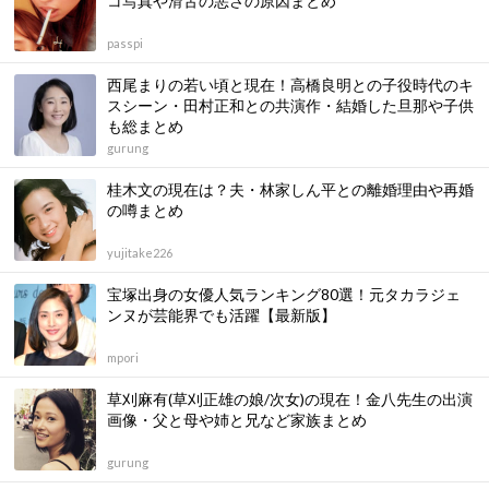
コ写真や滑舌の悪さの原因まとめ
passpi
西尾まりの若い頃と現在！高橋良明との子役時代のキ
スシーン・田村正和との共演作・結婚した旦那や子供
も総まとめ
gurung
桂木文の現在は？夫・林家しん平との離婚理由や再婚
の噂まとめ
yujitake226
宝塚出身の女優人気ランキング80選！元タカラジェ
ンヌが芸能界でも活躍【最新版】
mpori
草刈麻有(草刈正雄の娘/次女)の現在！金八先生の出演
画像・父と母や姉と兄など家族まとめ
gurung