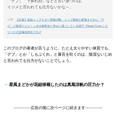
「デブ」「下膨れ顔」などと言い放つのは、
イジメと言われても仕方ないかな～。
引用：
【文春】宙組トップスター真風涼帆、トップ娘役の星風まどかに「デ
ブ」と陰湿イジメ！→今は柚香光と幸せに過ごしている様子 : Flower Cage｜カ
リーナの宝塚依存症ブログ
このブログの著者が言うように、たとえ太りやすい体質でも、
「デブ」とか「しもぶくれ」と暴言を吐くのは、陰湿ないじめ
と言われても仕方がないことでしょう。
星風まどかが花組移籍したのは真風涼帆の圧力か？
-----------広告の後に次ページに続きます-----------