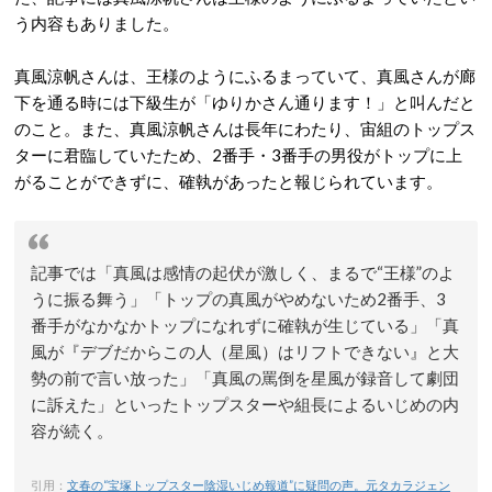
う内容もありました。
真風涼帆さんは、王様のようにふるまっていて、真風さんが廊
下を通る時には下級生が「ゆりかさん通ります！」と叫んだと
のこと。また、真風涼帆さんは長年にわたり、宙組のトップス
ターに君臨していたため、2番手・3番手の男役がトップに上
がることができずに、確執があったと報じられています。
記事では「真風は感情の起伏が激しく、まるで“王様”のよ
うに振る舞う」「トップの真風がやめないため2番手、3
番手がなかなかトップになれずに確執が生じている」「真
風が『デブだからこの人（星風）はリフトできない』と大
勢の前で言い放った」「真風の罵倒を星風が録音して劇団
に訴えた」といったトップスターや組長によるいじめの内
容が続く。
引用：
文春の“宝塚トップスター陰湿いじめ報道”に疑問の声。元タカラジェン