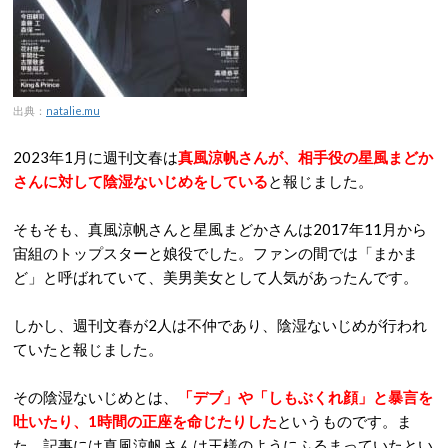
出典：
natalie.mu
2023年1月に週刊文春は
真風涼帆さんが、相手役の星風まどか
さんに対して陰湿ないじめをしている
と報じました。
そもそも、真風涼帆さんと星風まどかさんは2017年11月から
宙組のトップスターと娘役でした。ファンの間では「まかま
ど」と呼ばれていて、美男美女として人気があったんです。
しかし、週刊文春が2人は不仲であり、陰湿ないじめが行われ
ていたと報じました。
その陰湿ないじめとは、
「デブ」や「しもぶくれ顔」と暴言を
吐いたり、1時間の正座を命じたりした
というものです。ま
た、記事には真風涼帆さんは王様のようにふるまっていたとい