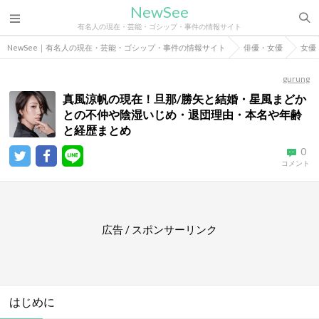
NewSee
有名人の現在・芸能・ゴシップ・事件の情報サイト
NewSee｜有名人の現在・芸能・ゴシップ・事件の情報サイト
俳優・女優
女優
gurung
真風涼帆の現在！旦那/勝矢と結婚・星風まどか
との不仲や陰湿いじめ・退団理由・本名や年齢
と経歴まとめ
0
コメント
広告 / スポンサーリンク
はじめに