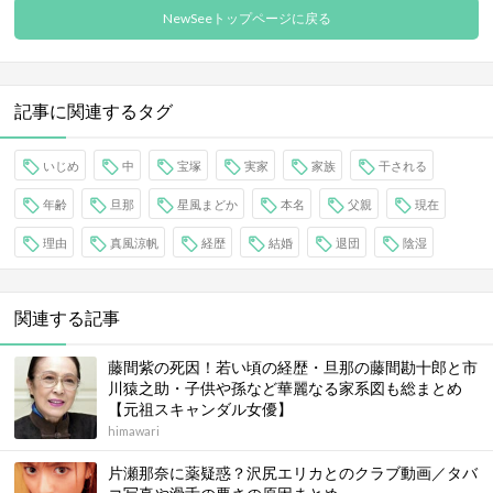
NewSeeトップページに戻る
記事に関連するタグ
いじめ
中
宝塚
実家
家族
干される
年齢
旦那
星風まどか
本名
父親
現在
理由
真風涼帆
経歴
結婚
退団
陰湿
関連する記事
藤間紫の死因！若い頃の経歴・旦那の藤間勘十郎と市
川猿之助・子供や孫など華麗なる家系図も総まとめ
【元祖スキャンダル女優】
himawari
片瀬那奈に薬疑惑？沢尻エリカとのクラブ動画／タバ