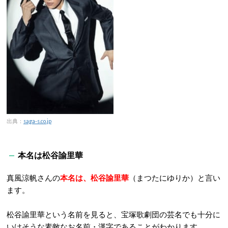
出典：
saga-s.co.jp
本名は松谷諭里華
真風涼帆さんの
本名は、松谷諭里華
（まつたにゆりか）と言い
ます。
松谷諭里華という名前を見ると、宝塚歌劇団の芸名でも十分に
いけそうな素敵なお名前・漢字であることがわかります。