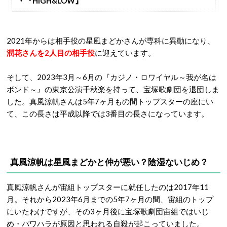
・『HiGH&LOW』
2021年からは相手役の星風まどかさんが専科に異動になり、
潤花さんを2人目の相手役
に迎えています。
そして、2023年3月～6月の『カジノ・ロワイヤル～我が名は
ボンド～』の東京公演千秋楽を持って、宝塚歌劇団を退団しま
した。真風涼帆さんは5年7ヶ月もの間トップスターの座にい
て、この長さは平成以降では3番目の長さになっています。
真風涼帆は星風まどかと仲が悪い？陰湿ないじめ？
真風涼帆さんが宙組トップスターに就任したのは2017年11
月。それから2023年6月までの5年7ヶ月の間、宙組のトップ
にいたわけですが、その3ヶ月後に宝塚歌劇団宙組ではいじ
め・パワハラが原因と思われる自殺が起こっていました。