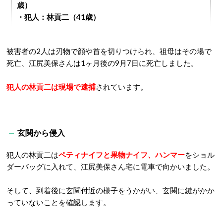
歳）
・犯人：林貢二（41歳）
被害者の2人は刃物で顔や首を切りつけられ、祖母はその場で
死亡、江尻美保さんは1ヶ月後の9月7日に死亡しました。
犯人の林貢二は現場で逮捕
されています。
玄関から侵入
犯人の林貢二は
ペティナイフと果物ナイフ、ハンマー
をショル
ダーバッグに入れて、江尻美保さん宅に電車で向かいました。
そして、到着後に玄関付近の様子をうかがい、玄関に鍵がかか
っていないことを確認します。