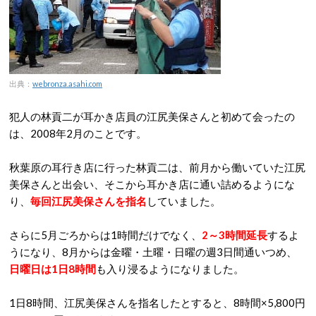
出典：
webronza.asahi.com
犯人の林貢二が耳かき店員の江尻美保さんと初めて会ったの
は、2008年2月のことです。
秋葉原の耳行き店に行った林貢二は、前月から働いていた江尻
美保さんと出会い、そこから耳かき店に通い詰めるようにな
り、
毎回江尻美保さんを指名
していました。
さらに5月ごろからは1時間だけでなく、
2～3時間延長
するよ
うになり、8月からは金曜・土曜・日曜の週3日間通いつめ、
日曜日は1日8時間
も入り浸るようになりました。
1日8時間、江尻美保さんを指名したとすると、8時間×5,800円