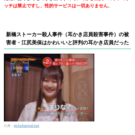
ッチは禁止ですし、性的サービスは一切ありません
。
新橋ストーカー殺人事件（耳かき店員殺害事件）の
被
害者・江尻美保はかわいいと評判の耳かき店員だった
出典：
girlschannel.net