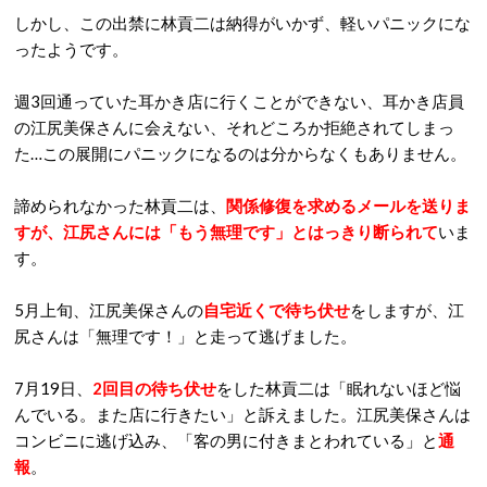
しかし、この出禁に林貢二は納得がいかず、軽いパニックにな
ったようです。
週3回通っていた耳かき店に行くことができない、耳かき店員
の江尻美保さんに会えない、それどころか拒絶されてしまっ
た…この展開にパニックになるのは分からなくもありません。
諦められなかった林貢二は、
関係修復を求めるメールを送りま
すが、江尻さんには「もう無理です」とはっきり断られて
いま
す。
5月上旬、江尻美保さんの
自宅近くで待ち伏せ
をしますが、江
尻さんは「無理です！」と走って逃げました。
7月19日、
2回目の待ち伏せ
をした林貢二は「眠れないほど悩
んでいる。また店に行きたい」と訴えました。江尻美保さんは
コンビニに逃げ込み、「客の男に付きまとわれている」と
通
報
。