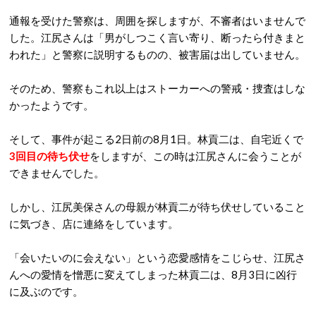
通報を受けた警察は、周囲を探しますが、不審者はいませんで
した。江尻さんは「男がしつこく言い寄り、断ったら付きまと
われた」と警察に説明するものの、被害届は出していません。
そのため、警察もこれ以上はストーカーへの警戒・捜査はしな
かったようです。
そして、事件が起こる2日前の8月1日。林貢二は、自宅近くで
3回目の待ち伏せ
をしますが、この時は江尻さんに会うことが
できませんでした。
しかし、江尻美保さんの母親が林貢二が待ち伏せしていること
に気づき、店に連絡をしています。
「会いたいのに会えない」という恋愛感情をこじらせ、江尻さ
んへの愛情を憎悪に変えてしまった林貢二は、8月3日に凶行
に及ぶのです。