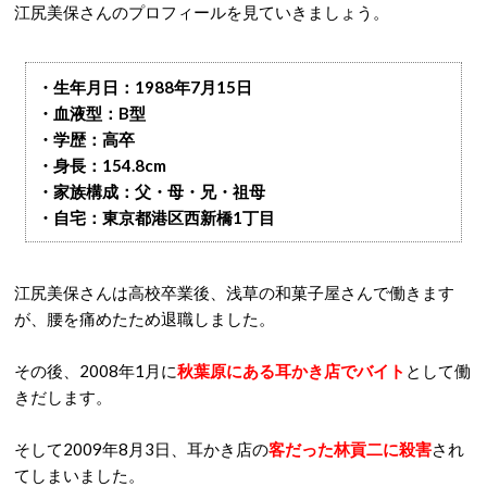
江尻美保さんのプロフィールを見ていきましょう。
・生年月日：1988年7月15日
・血液型：B型
・学歴：高卒
・身長：154.8cm
・家族構成：父・母・兄・祖母
・自宅：東京都港区西新橋1丁目
江尻美保さんは高校卒業後、浅草の和菓子屋さんで働きます
が、腰を痛めたため退職しました。
その後、2008年1月に
秋葉原にある耳かき店でバイト
として働
きだします。
そして2009年8月3日、耳かき店の
客だった林貢二に殺害
され
てしまいました。