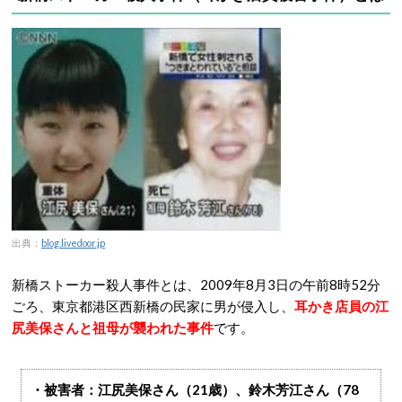
出典：
blog.livedoor.jp
新橋ストーカー殺人事件とは、2009年8月3日の午前8時52分
ごろ、東京都港区西新橋の民家に男が侵入し、
耳かき店員の江
尻美保さんと祖母が襲われた事件
です。
・被害者：江尻美保さん（21歳）、鈴木芳江さん（78