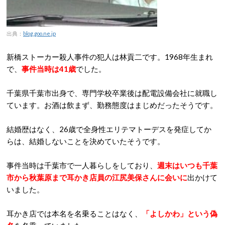
出典：
blog.goo.ne.jp
新橋ストーカー殺人事件の犯人は林貢二です。1968年生まれ
で、
事件当時は41歳
でした。
千葉県千葉市出身で、専門学校卒業後は配電設備会社に就職し
ています。お酒は飲まず、勤務態度はまじめだったそうです。
結婚歴はなく、26歳で全身性エリテマトーデスを発症してか
らは、結婚しないことを決めていたそうです。
事件当時は千葉市で一人暮らしをしており、
週末はいつも千葉
市から秋葉原まで耳かき店員の江尻美保さんに会いに
出かけて
いました。
耳かき店では本名を名乗ることはなく、
「よしかわ」という偽