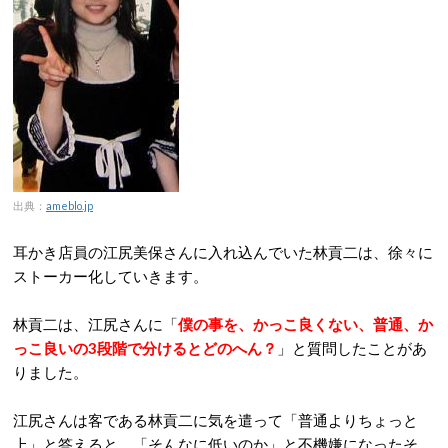
出典：
ameblo.jp
耳かき店員の江尻美保さんに入れ込んでいた林貢二は、徐々に
ストーカー化していきます。
林貢二は、江尻さんに「
僕の事を、かっこ良くない、普通、か
っこ良いの3段階で分けるとどのへん？
」と質問したことがあ
りました。
江尻さんは客である林貢二に気を遣って「普通よりちょっと
上」と答えると、「そんなに低いのか」と不機嫌になったそ