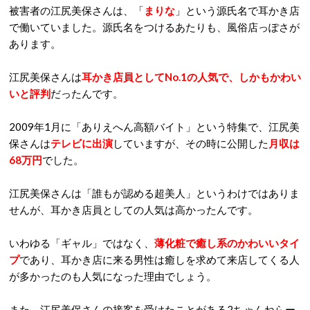
被害者の江尻美保さんは、「
まりな
」という源氏名で耳かき店
で働いていました。源氏名をつけるあたりも、風俗店っぽさが
あります。
江尻美保さんは
耳かき店員としてNo.1の人気で、しかもかわい
いと評判
だったんです。
2009年1月に「ありえへん高額バイト」という特集で、江尻美
保さんは
テレビに出演
していますが、その時に公開した
月収は
68万円
でした。
江尻美保さんは「誰もが認める超美人」というわけではありま
せんが、耳かき店員としての人気は高かったんです。
いわゆる「ギャル」ではなく、
薄化粧で癒し系のかわいいタイ
プ
であり、耳かき店に来る男性は癒しを求めて来店してくる人
が多かったのも人気になった理由でしょう。
また、江尻美保さんの接客を受けたことがある2ちゃんねらー