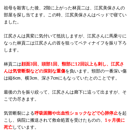
祖母を殺害した後、2階に上がった林貢二は、江尻美保さんの
部屋を探し当てます。この時、江尻美保さんはベッドで寝てい
ました。
江尻さんは異変に気付いて抵抗しますが、江尻さんに馬乗りに
なった林貢二は江尻さんの首を狙ってペティナイフを振り下ろ
します。
林貢二は
顔面3回、頭部1回、頸部に12回以上も刺し、江尻さ
んは気管断裂などの深刻な重傷
を負います。頸部の一番深い傷
は縦6cm、横3cm、深さ7cmにもなっていたとのことです。
最後の力を振り絞って、江尻さんは廊下に這って出ますが、そ
こで力尽きます。
気管断裂による
呼吸困難や出血性ショックなどで心肺停止
を起
こし、病院に搬送されて救命処置を受けたものの、
1ヶ月後に
死亡
しています。