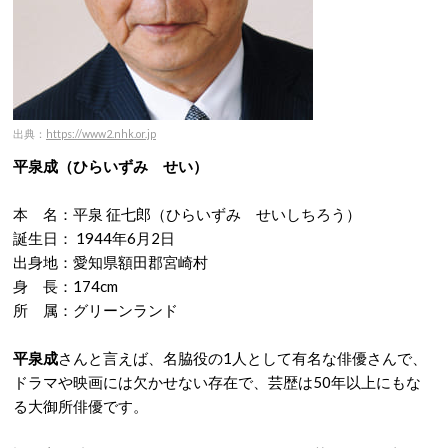
出典：
https://www2.nhk.or.jp
平泉成（ひらいずみ せい）
本 名：平泉 征七郎（ひらいずみ せいしちろう）
誕生日： 1944年6月2日
出身地：愛知県額田郡宮崎村
身 長：174cm
所 属：グリーンランド
平泉成
さんと言えば、名脇役の1人として有名な俳優さんで、
ドラマや映画には欠かせない存在で、芸歴は50年以上にもな
る大御所俳優です。