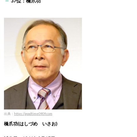
37位：橋爪功
出典：
https://goodtime0909.com
橋爪功
(はしづめ いさお)