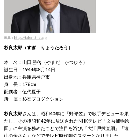
出典：
https://talent.thetv.jp
杉良太郎（すぎ りょうたろう）
本 名：山田 勝啓（やまだ かつひろ）
誕生日：1944年8月14日
出身地：兵庫県神戸市
身 長：178cm
配偶者：伍代夏子
所 属：杉友プロダクション
杉良太郎
さんは、昭和40年に「野郎笠」で歌手デビューを果
たし、その後昭和42年に放送されたNHKテレビ「文吾捕物絵
図」に主演を務めたことで注目を浴び,「大江戸捜査網」「遠
山の金さん」などでテレビ時代劇のスターとなりました。