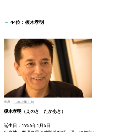
44位：榎木孝明
出典：
https://jisin.jp
榎木孝明（えのき たかあき）
誕生日：1956年1月5日