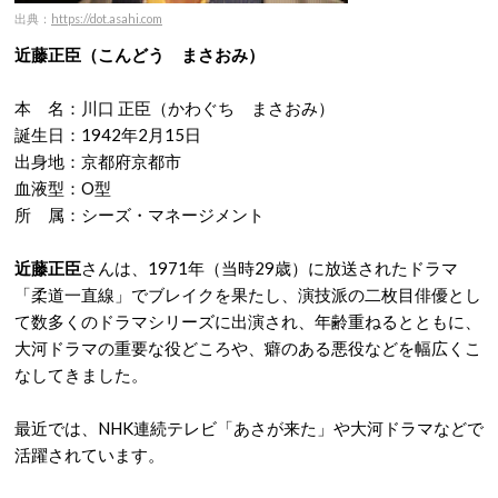
出典：
https://dot.asahi.com
近藤正臣（こんどう まさおみ）
本 名：川口 正臣（かわぐち まさおみ）
誕生日：1942年2月15日
出身地：京都府京都市
血液型：O型
所 属：シーズ・マネージメント
近藤正臣
さんは、1971年（当時29歳）に放送されたドラマ
「柔道一直線」でブレイクを果たし、演技派の二枚目俳優とし
て数多くのドラマシリーズに出演され、年齢重ねるとともに、
大河ドラマの重要な役どころや、癖のある悪役などを幅広くこ
なしてきました。
最近では、NHK連続テレビ「あさが来た」や大河ドラマなどで
活躍されています。