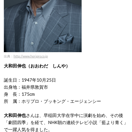
出典：
http://www.horipro.co.jp
大和田伸也（おおわだ しんや）
誕生日：1947年10月25日
出身地：福井県敦賀市
身 長：175cm
所 属：ホリプロ・ブッキング・エージェンシー
大和田伸也
さんは、早稲田大学在学中に演劇を始め、その後
「劇団四季」を経て、NHK朝の連続テレビ小説「藍より青く」
で一躍人気を得ました。