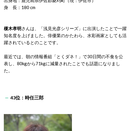
出身地：鹿児島県伊佐郡菱刈町（現：伊佐市）
身 長：180 cm
榎木孝明
さんは、「浅見光彦シリーズ」に出演したことで一躍
知名度を上げました。俳優業のかたわら、水彩画家としても活
躍されているとのことです。
最近では、朝の情報番組「とくダネ！」で30日間の不食を公
表し、80kgから71kgに減量されたことでも話題になりまし
た。
43位：時任三郎