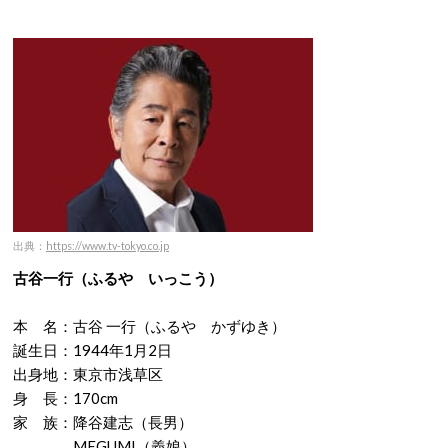
出典：
https://www.tv-tokyo.co.jp
古谷一行（ふるや いっこう）
本 名：古谷 一行（ふるや かずゆき）
誕生日：1944年1月2日
出身地：東京市浅草区
身 長：170cm
家 族：降谷建志（長男）
MEGUMI（義娘）