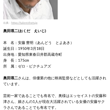
出典：
https://talent.thetv.jp
奥田瑛二
(おくだ えいじ)
本 名：安藤 豊明（あんどう とよあき）
誕生日：1950年3月18日
出身地：愛知県東春日井郡高蔵寺町
身 長：175cm
所 属：ゼロ・ピクチュアズ
奥田瑛二
さんは、俳優業の他に映画監督などとしても活躍され
ています。
芸術一家であることでも有名で、奥様はエッセイストの安藤和
津さん、娘さんの1人が現在大活躍されている女優の安藤サク
ラさんであることでも有名です。