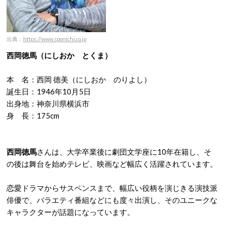
出典：
https://www.sponichi.co.jp
西岡徳馬（にしおか とくま）
本 名：西岡 德美（にしおか のりよし）
誕生日：1946年10月5日
出身地：神奈川県横浜市
身 長：175cm
西岡徳馬
さんは、大学卒業後に劇団文学座に10年在籍し、そ
の後は舞台を始めテレビ、映画など幅広く活躍されています。
恋愛ドラマからサスペンスまで、幅広い役柄を演じきる演技派
俳優で、バラエティ番組などにも度々出演し、そのユニークな
キャラクターが話題になっています。