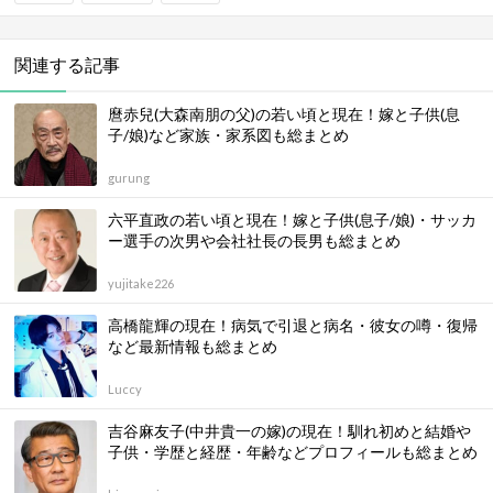
関連する記事
麿赤兒(大森南朋の父)の若い頃と現在！嫁と子供(息
子/娘)など家族・家系図も総まとめ
gurung
六平直政の若い頃と現在！嫁と子供(息子/娘)・サッカ
ー選手の次男や会社社長の長男も総まとめ
yujitake226
高橋龍輝の現在！病気で引退と病名・彼女の噂・復帰
など最新情報も総まとめ
Luccy
吉谷麻友子(中井貴一の嫁)の現在！馴れ初めと結婚や
子供・学歴と経歴・年齢などプロフィールも総まとめ