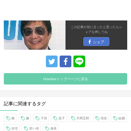
この記事が役に立ったと思ったら
シ
ェア
を押してね
シェア
NewSeeトップページに戻る
記事に関連するタグ
娘
嫁
子供
息子
片岡五郎
現在
結婚
自宅
若い頃
身長