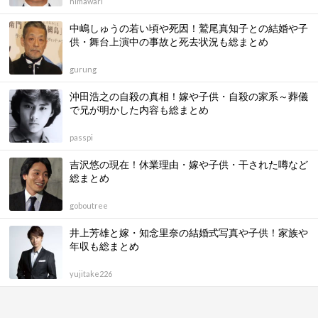
himawari
中嶋しゅうの若い頃や死因！鷲尾真知子との結婚や子
供・舞台上演中の事故と死去状況も総まとめ
gurung
沖田浩之の自殺の真相！嫁や子供・自殺の家系～葬儀
で兄が明かした内容も総まとめ
passpi
吉沢悠の現在！休業理由・嫁や子供・干された噂など
総まとめ
goboutree
井上芳雄と嫁・知念里奈の結婚式写真や子供！家族や
年収も総まとめ
yujitake226