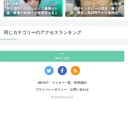
前の記事
次の記事
井川瑠音の死因はがん？激痩せた
金村キンタローの現在！嫁と子
姿・家族や結婚と出身高校もまと
供・身長と高校時代や引退理由・
め【東京リベンジャーズ・水曜日
大日本プロレスでのわいせつ事件
のダウンタウン出演】
やひき逃げで逮捕も総まとめ
同じカテゴリーのアクセスランキング
PAGE TOP
ABOUT
ライター一覧
利用規約
プライバシーポリシー
お問い合わせ
© 2025 NewSee