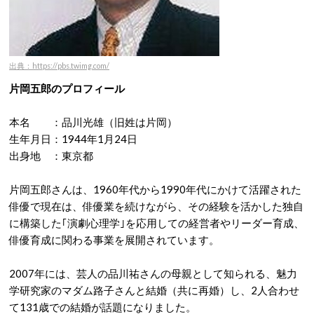
出典：https://pbs.twimg.com/
片岡五郎のプロフィール
本名 ：品川光雄（旧姓は片岡）
生年月日：1944年1月24日
出身地 ：東京都
片岡五郎さんは、1960年代から1990年代にかけて活躍された
俳優で現在は、俳優業を続けながら、その経験を活かした独自
に構築した｢演劇心理学｣を応用しての経営者やリーダー育成、
俳優育成に関わる事業を展開されています。
2007年には、芸人の品川祐さんの母親として知られる、魅力
学研究家のマダム路子さんと結婚（共に再婚）し、2人合わせ
て131歳での結婚が話題になりました。