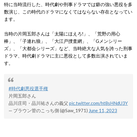
特に当時流行した、時代劇や刑事ドラマでは癖の強い悪役を多
数演じ、この時代のドラマになくてはならない存在となってい
ます。
当時の片岡五郎さんは「太陽にほえろ!」、「荒野の用心
棒」、「子連れ狼」、「大江戸捜査網」、「Gメンシリー
ズ」、「大都会シリーズ」など、当時絶大な人気を誇った刑事
ドラマ、時代劇ドラマに主に悪役として多数出演されていま
す。
#時代劇悪役選手権
片岡五郎さん
品川庄司・品川祐さんの義父
pic.twitter.com/ht8sHNdU3Y
— ブラウン管のこっち側 (@Saw_1971)
June 11, 2023