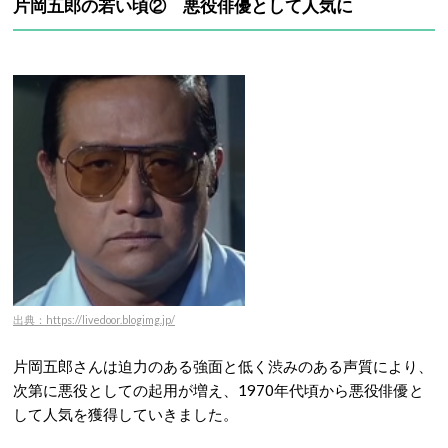
片岡五郎の若い頃② 悪役俳優として人気に
出典：https://livedoor.blogimg.jp/
片岡五郎さんは迫力のある強面と低く渋みのある声質により、
次第に悪役としての起用が増え、1970年代頃から悪役俳優と
して人気を獲得していきました。