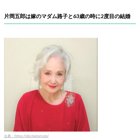
片岡五郎は嫁のマダム路子と63歳の時に2度目の結婚
出典：https://pbs.twimg.com/