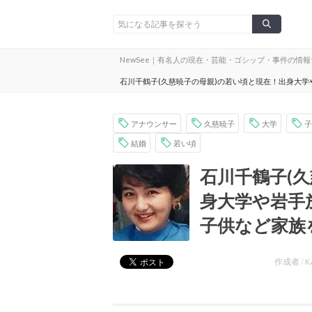
NewSee｜有名人の現在・芸能・ゴシップ・事件の情
石川千鶴子(久慈暁子の母親)の若い頃と現在！出身大
アナウンサー
久慈暁子
大学
子
結婚
若い頃
石川千鶴子(
身大学や岩手
子供など家族
作成者 /
K