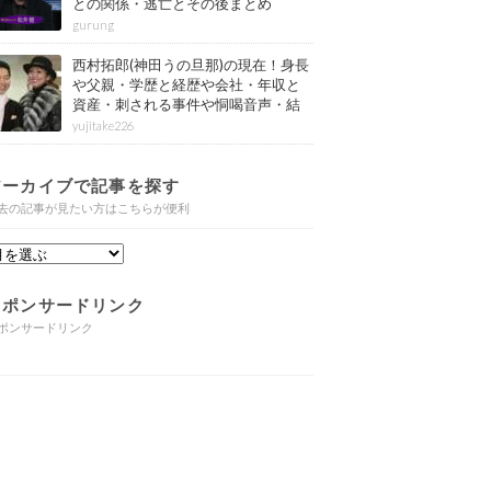
との関係・逃亡とその後まとめ
gurung
西村拓郎(神田うの旦那)の現在！身長
や父親・学歴と経歴や会社・年収と
資産・刺される事件や恫喝音声・結
婚と子供や自宅・脳梗塞の病気もま
yujitake226
とめ
アーカイブで記事を探す
去の記事が見たい方はこちらが便利
スポンサードリンク
ポンサードリンク