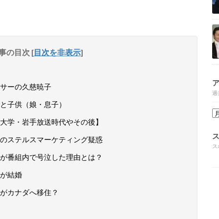
事の目次
[
目次を非表示
]
サーの久慈暁子
過
と子供（娘・息子）
大学・岩手放送時代やその後】
のステルスマーケティング疑惑
ス
が番組内で号泣した理由とは？
が結婚
がカナダへ移住？