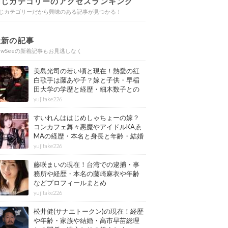
同じカテゴリーのアクセスランキング
じカテゴリーだから興味のある記事が見つかる！
最新の記事
ewSeeの新着記事もお見逃しなく
美島光司の若い頃と現在！熱愛の紅
白歌手は藤あや子？嫁と子供・早稲
田大学の学歴と経歴・細木数子との
確執もまとめ
yujitake226
すいれんははじめしゃちょーの嫁？
コンカフェ舞々悪魔やアイドルKAゑ
MAの経歴・本名と身長と年齢・結婚
情報もまとめ
yujitake226
藤咲まいの現在！台湾での逮捕・事
務所や経歴・本名の藤崎麻衣や年齢
などプロフィールまとめ
yujitake226
松井健(サナエトークン)の現在！経歴
や年齢・家族や結婚・高市早苗総理