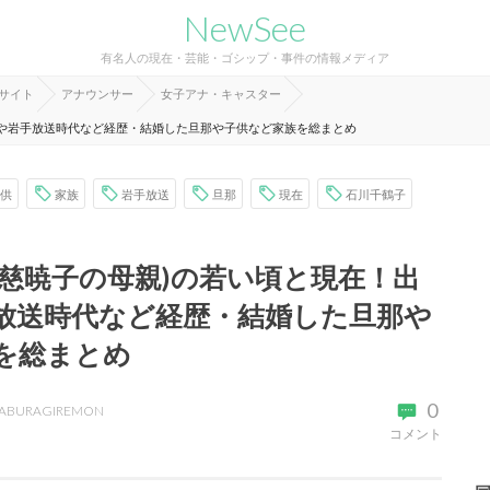
NewSee
有名人の現在・芸能・ゴシップ・事件の情報メディア
報サイト
アナウンサー
女子アナ・キャスター
学や岩手放送時代など経歴・結婚した旦那や子供など家族を総まとめ
供
家族
岩手放送
旦那
現在
石川千鶴子
久慈暁子の母親)の若い頃と現在！出
放送時代など経歴・結婚した旦那や
を総まとめ
0
ABURAGIREMON
コメント