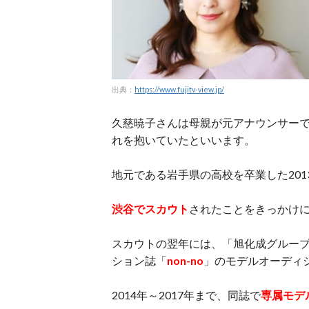
出典：
https://www.fujitv-view.jp/
久慈暁子さんは母親が元アナウンサー
れを抱いていたといいます。
地元である岩手県の高校を卒業した201
渋谷でスカウト
されたことをきっかけ
スカウトの翌年には、「旭化成グルー
ション誌「
non-no
」のモデルオーディ
2014年～2017年まで、同誌で
専属モデ