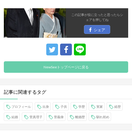
この記事が役に立ったと思ったら
シ
ェア
を押してね
シェア
NewSeeトップページに戻る
記事に関連するタグ
プロフィール
出身
子供
学歴
実家
経歴
結婚
菅真理子
菅義偉
離婚歴
馴れ初め