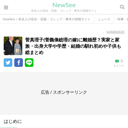
NewSee
有名人の現在・芸能・ゴシップ・事件の情報サイト
NewSee｜有名人の現在・芸能・ゴシップ・事件の情報サイト
ニュース
時事・
yujitake226
菅真理子(菅義偉総理の嫁)に離婚歴？実家と家
族・出身大学や学歴・結婚の馴れ初めや子供も
総まとめ
0
コメント
広告 / スポンサーリンク
はじめに