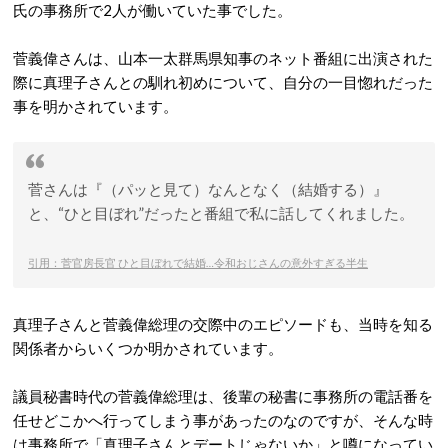
氏の事務所で2人が働いていた事でした。
菅義偉さんは、山本一太群馬県知事のネット番組に出演された
際に真理子さんとの馴れ初めについて、自分の一目惚れだった
事を明かされています。
菅さんは『（パッと見て）なんとなく（結婚する）』
と、“ひと目ぼれ”だったと番組で私に話してくれました。
引用：菅官房長官 ひと目ぼれで結婚…令和おじさんの意外すぎる半生
真理子さんと菅義偉総理の交際中のエピソードも、当時を知る
関係者からいくつか明かされています。
議員秘書時代の菅義偉総理は、後輩の秘書に事務所の電話番を
任せどこかへ行ってしまう事があったのなのですが、そんな時
は事務所で「真理子さんとデートじゃないか」と噂になってい