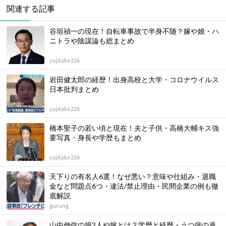
関連する記事
谷垣禎一の現在！自転車事故で半身不随？嫁や娘・ハ
ニトラや陰謀論も総まとめ
yujitake226
岩田健太郎の経歴！出身高校と大学・コロナウイルス
日本批判まとめ
yujitake226
橋本聖子の若い頃と現在！夫と子供・高橋大輔キス強
要写真・身長や学歴もまとめ
yujitake226
天下りの有名人6選！なぜ悪い？意味や仕組み・退職
金など問題点6つ・違法/禁止理由・民間企業の例も徹
底解説
gurung
山中伸弥の娘2人や嫁とは？学歴と経歴・うつ病の過