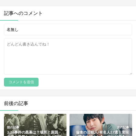
記事へのコメント
前後の記事
前の記事
次の記事
2.26事件の黒幕は？場所と原因・
偏食の芸能人/有名人27選！意味