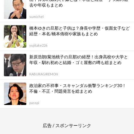
去や年収もまとめ
sumichel
橋本ゆきの旦那と子供は？身長や学歴・仮面女子など
経歴・本名/橋本侑樹や家族もまとめ
yujitake226
新原浩朗(菊池桃子の旦那)の経歴！出身高校や大学と
年収・馴れ初めと結婚・ゴミ屋敷の噂も総まとめ
KABURAGIREMON
政治家の不祥事・スキャンダル衝撃ランキング30！
不倫・不正・問題発言を総まとめ
passpi
広告 / スポンサーリンク