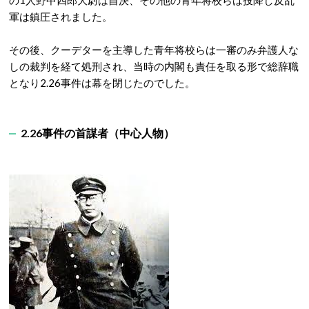
の1人野中四郎大尉は自決、その他の青年将校らは投降し反乱
軍は鎮圧されました。
その後、クーデターを主導した青年将校らは一審のみ弁護人な
しの裁判を経て処刑され、当時の内閣も責任を取る形で総辞職
となり2.26事件は幕を閉じたのでした。
2.26事件の首謀者（中心人物）