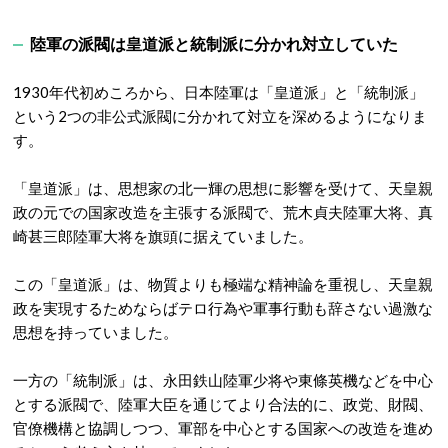
陸軍の派閥は皇道派と統制派に分かれ対立していた
1930年代初めころから、日本陸軍は「皇道派」と「統制派」
という2つの非公式派閥に分かれて対立を深めるようになりま
す。
「皇道派」は、思想家の北一輝の思想に影響を受けて、天皇親
政の元での国家改造を主張する派閥で、荒木貞夫陸軍大将、真
崎甚三郎陸軍大将を旗頭に据えていました。
この「皇道派」は、物質よりも極端な精神論を重視し、天皇親
政を実現するためならばテロ行為や軍事行動も辞さない過激な
思想を持っていました。
一方の「統制派」は、永田鉄山陸軍少将や東條英機などを中心
とする派閥で、陸軍大臣を通じてより合法的に、政党、財閥、
官僚機構と協調しつつ、軍部を中心とする国家への改造を進め