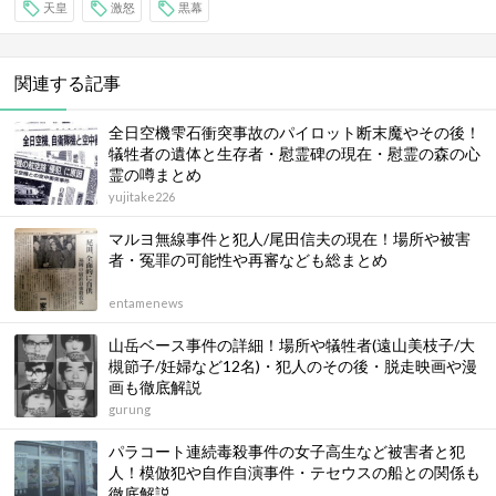
天皇
激怒
黒幕
関連する記事
全日空機雫石衝突事故のパイロット断末魔やその後！
犠牲者の遺体と生存者・慰霊碑の現在・慰霊の森の心
霊の噂まとめ
yujitake226
マルヨ無線事件と犯人/尾田信夫の現在！場所や被害
者・冤罪の可能性や再審なども総まとめ
entamenews
山岳ベース事件の詳細！場所や犠牲者(遠山美枝子/大
槻節子/妊婦など12名)・犯人のその後・脱走映画や漫
画も徹底解説
gurung
パラコート連続毒殺事件の女子高生など被害者と犯
人！模倣犯や自作自演事件・テセウスの船との関係も
徹底解説