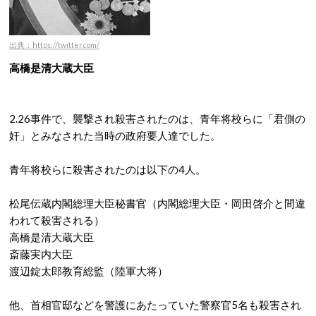
出典：https://twitter.com/
高橋是清大蔵大臣
2.26事件で、襲撃され殺害されたのは、青年将校らに「君側の
奸」とみなされた当時の政府要人達でした。
青年将校らに殺害されたのは以下の4人。
松尾伝蔵内閣総理大臣秘書官（内閣総理大臣・岡田啓介と間違
われて殺害される）
高橋是清大蔵大臣
斎藤実内大臣
渡辺錠太郎教育総監（陸軍大将）
他、首相官邸などを警護にあたっていた警察官5名も殺害され