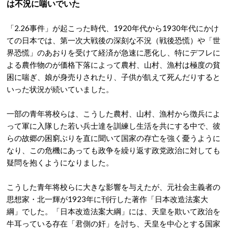
は不況に喘いでいた
「2.26事件」が起こった時代、1920年代から1930年代にかけ
ての日本では、第一次大戦後の深刻な不況（戦後恐慌）や「世
界恐慌」のあおりを受けて経済が急速に悪化し、特にデフレに
よる農作物のが価格下落によって農村、山村、漁村は極度の貧
困に喘ぎ、娘が身売りされたり、子供が飢えて死んだりすると
いった状況が続いていました。
一部の青年将校らは、こうした農村、山村、漁村から徴兵によ
って軍に入隊した若い兵士達を訓練し生活を共にする中で、彼
らの故郷の困窮ぶりを直に聞いて国家の存亡を強く憂うように
なり、この危機にあっても政争を繰り返す政党政治に対しても
疑問を抱くようになりました。
こうした青年将校らに大きな影響を与えたが、元社会主義者の
思想家・北一輝が1923年に刊行した著作「日本改造法案大
綱」でした。「日本改造法案大綱」には、天皇を欺いて政治を
牛耳っている存在「君側の奸」を討ち、天皇を中心とする国家