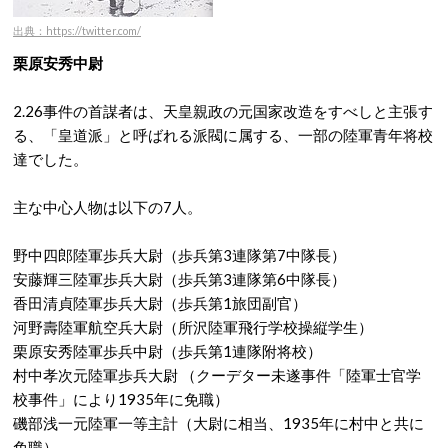
出典：https://twitter.com/
栗原安秀中尉
2.26事件の首謀者は、天皇親政の元国家改造をすべしと主張す
る、「皇道派」と呼ばれる派閥に属する、一部の陸軍青年将校
達でした。
主な中心人物は以下の7人。
野中四郎陸軍歩兵大尉（歩兵第3連隊第7中隊長）
安藤輝三陸軍歩兵大尉（歩兵第3連隊第6中隊長）
香田清貞陸軍歩兵大尉（歩兵第1旅団副官）
河野壽陸軍航空兵大尉（所沢陸軍飛行学校操縦学生）
栗原安秀陸軍歩兵中尉（歩兵第1連隊附将校）
村中孝次元陸軍歩兵大尉 （クーデター未遂事件「陸軍士官学
校事件」により1935年に免職）
磯部浅一元陸軍一等主計（大尉に相当、1935年に村中と共に
免職）