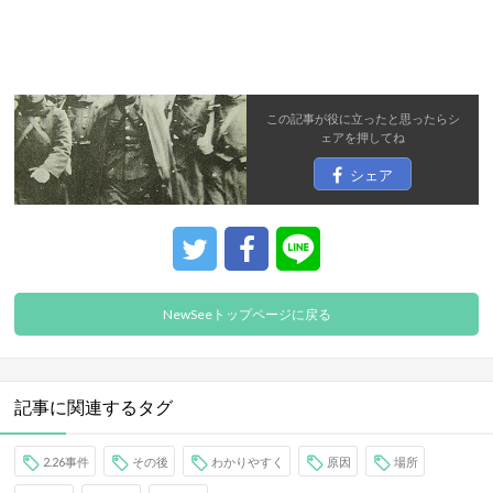
この記事が役に立ったと思ったら
シ
ェア
を押してね
シェア
NewSeeトップページに戻る
記事に関連するタグ
2.26事件
その後
わかりやすく
原因
場所