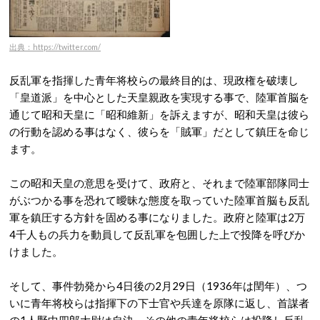
出典：https://twitter.com/
反乱軍を指揮した青年将校らの最終目的は、現政権を破壊し
「皇道派」を中心とした天皇親政を実現する事で、陸軍首脳を
通じて昭和天皇に「昭和維新」を訴えますが、昭和天皇は彼ら
の行動を認める事はなく、彼らを「賊軍」だとして鎮圧を命じ
ます。
この昭和天皇の意思を受けて、政府と、それまで陸軍部隊同士
がぶつかる事を恐れて曖昧な態度を取っていた陸軍首脳も反乱
軍を鎮圧する方針を固める事になりました。政府と陸軍は2万
4千人もの兵力を動員して反乱軍を包囲した上で投降を呼びか
けました。
そして、事件勃発から4日後の2月29日（1936年は閏年）、つ
いに青年将校らは指揮下の下士官や兵達を原隊に返し、首謀者