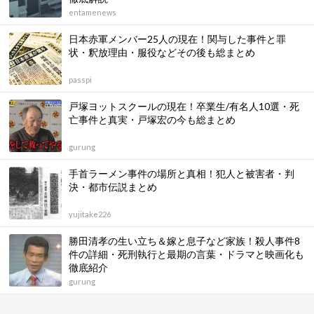
entamenews
日本赤軍メンバー25人の現在！関与した事件と罪
状・釈放理由・服役などその後も総まとめ
passpi
戸塚ヨットスクールの現在！卒業生/有名人10選・死
亡事件と真実・戸塚宏の今も総まとめ
gurung
手首ラーメン事件の場所と真相！犯人と被害者・判
決・都市伝説まとめ
yujitake226
勝田清孝の生い立ち＆嫁と息子など家族！殺人事件8
件の詳細・死刑執行と最期の言葉・ドラマと映画化も
徹底紹介
gurung