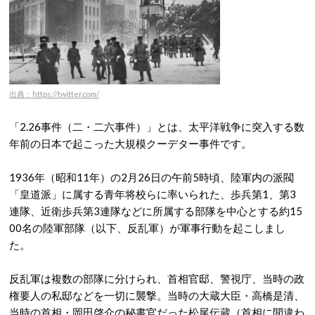
出典：https://twitter.com/
「2.26事件（二・二六事件）」とは、太平洋戦争に突入する数
年前の日本で起こった大規模クーデター事件です。
1936年（昭和11年）の2月26日の午前5時頃、陸軍内の派閥
「皇道派」に属する青年将校らに率いられた、歩兵第1、第3
連隊、近衛歩兵第3連隊などに所属する部隊を中心とする約15
00名の陸軍部隊（以下、反乱軍）が軍事行動を起こしまし
た。
反乱軍は複数の部隊に分けられ、首相官邸、警視庁、当時の政
権要人の私邸などを一切に襲撃。当時の大蔵大臣・高橋是清、
当時の首相・岡田啓介の秘書官だった松尾伝蔵（首相に間違わ