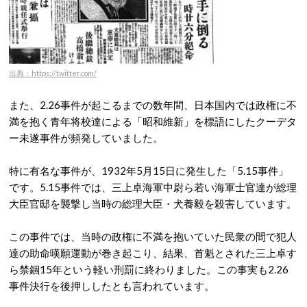
出典：https://twitter.com/
また、2.26事件が起こるまでの数年間、日本国内では政権に不
満を抱く青年将校達による「昭和維新」を標語にしたクーデタ
ー未遂事件が頻発していました。
特に有名な事件が、1932年5月15日に発生した「5.15事件」
です。5.15事件では、三上卓海軍中尉ら若い海軍士官達が総理
大臣官邸を襲撃し当時の総理大臣・犬養毅を殺害しています。
この事件では、当時の政権に不満を抱いていた民衆の間で犯人
達の助命嘆願運動が巻き起こり、結果、首魁とされた三上卓す
ら禁錮15年という軽い刑罰に終わりました。この事実も2.26
事件決行を後押ししたとも言われています。