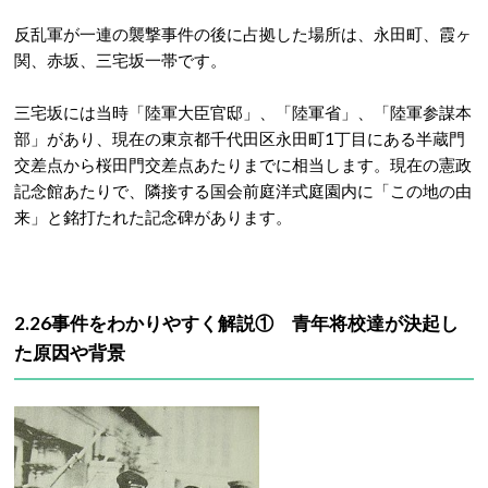
反乱軍が一連の襲撃事件の後に占拠した場所は、永田町、霞ヶ
関、赤坂、三宅坂一帯です。
三宅坂には当時「陸軍大臣官邸」、「陸軍省」、「陸軍参謀本
部」があり、現在の東京都千代田区永田町1丁目にある半蔵門
交差点から桜田門交差点あたりまでに相当します。現在の憲政
記念館あたりで、隣接する国会前庭洋式庭園内に「この地の由
来」と銘打たれた記念碑があります。
2.26事件をわかりやすく解説① 青年将校達が決起し
た原因や背景