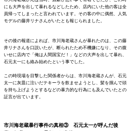
にも大声を出して暴れるなどしたため、店内にいた他の客は全
員帰ってしまったと言われています。その客の中に偶然、人気
モデルの藤井リナさんがいたとも報じられました。
その後の報道によれば、市川海老蔵さんが暴れたのは、この藤
井リナさんを口説いたが、断られたため不機嫌になり、その腹
いせに店内で「俺は人間国宝だ！」などの大声を出して暴れ、
石元太一にも絡み始めたという事でした。
この時現場を目撃した関係者からは、市川海老蔵さんが、石元
太一に灰皿に注いだテキーラを飲ませようとし、髪を掴んで頭
を持ち上げようとするなどの暴力的な行為にも及んでいたとの
証言が出ています。
市川海老蔵暴行事件の真相③ 石元太一が呼んだ後