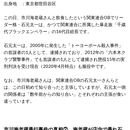
出身地 ：東京都世田谷区
この日、市川海老蔵さんと飲食したという関東連合OBでリー
ダー格・石元太一は、かつて関東連合に所属した暴走族「千歳
代ブラックエンペラー」の16代目総長です。
石元太一は、2000年に発生した「トーヨーボール殺人事件」
の首謀者の1人として、逮捕されており、2012年の「六本木ク
ラブ襲撃事件」でも首謀者の1人として逮捕され懲役15年の実
刑判決を受け現在（2020年4月時点）も服役中です。
なお、市川海老蔵さんは、関東連合OBの石元太一さんらと
は、この日初めて知り合ったと主張していますが、石元太一側
の関係者は「数年前からの知り合い」とそれぞれの主張が食い
違っています。
市川海老蔵暴行事件の真相② 海老蔵が店内で暴れ石