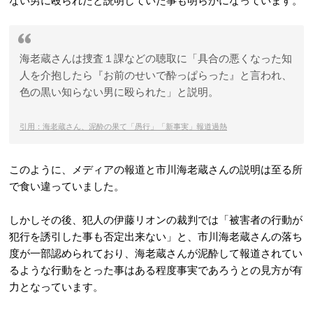
ない男に殴られたと説明していた事も明らかになっています。
海老蔵さんは捜査１課などの聴取に「具合の悪くなった知
人を介抱したら『お前のせいで酔っぱらった』と言われ、
色の黒い知らない男に殴られた」と説明。
引用：海老蔵さん、泥酔の果て「愚行」「新事実」報道過熱
このように、メディアの報道と市川海老蔵さんの説明は至る所
で食い違っていました。
しかしその後、犯人の伊藤リオンの裁判では「被害者の行動が
犯行を誘引した事も否定出来ない」と、市川海老蔵さんの落ち
度が一部認められており、海老蔵さんが泥酔して報道されてい
るような行動をとった事はある程度事実であろうとの見方が有
力となっています。