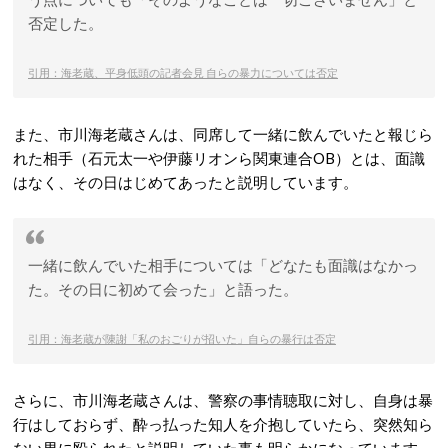
否定した。
引用：海老蔵、平身低頭の記者会見 自らの暴力については否定
また、市川海老蔵さんは、同席して一緒に飲んでいたと報じら
れた相手（石元太一や伊藤リオンら関東連合OB）とは、面識
はなく、その日はじめてあったと説明しています。
一緒に飲んでいた相手については「どなたも面識はなかっ
た。その日に初めて会った」と語った。
引用：海老蔵が陳謝「私のおごりが招いた」自らの暴行は否定
さらに、市川海老蔵さんは、警察の事情聴取に対し、自身は暴
行はしておらず、酔っ払った知人を介抱していたら、突然知ら