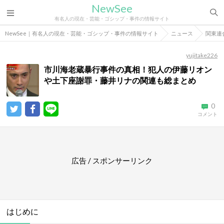
NewSee
有名人の現在・芸能・ゴシップ・事件の情報サイト
NewSee｜有名人の現在・芸能・ゴシップ・事件の情報サイト
ニュース
関東連
yujitake226
市川海老蔵暴行事件の真相！犯人の伊藤リオン
や土下座謝罪・藤井リナの関連も総まとめ
0
コメント
広告 / スポンサーリンク
はじめに