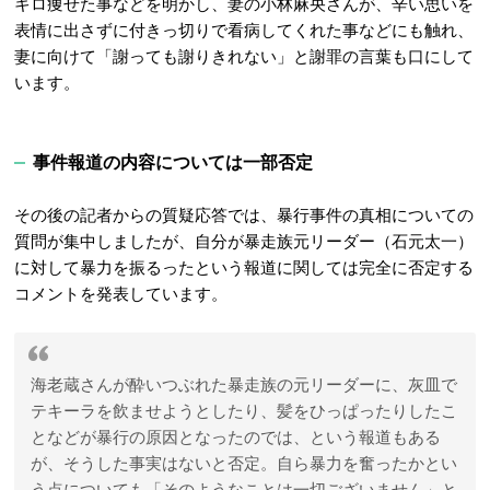
キロ痩せた事などを明かし、妻の小林麻央さんが、辛い思いを
表情に出さずに付きっ切りで看病してくれた事などにも触れ、
妻に向けて「謝っても謝りきれない」と謝罪の言葉も口にして
います。
事件報道の内容については一部否定
その後の記者からの質疑応答では、暴行事件の真相についての
質問が集中しましたが、自分が暴走族元リーダー（石元太一）
に対して暴力を振るったという報道に関しては完全に否定する
コメントを発表しています。
海老蔵さんが酔いつぶれた暴走族の元リーダーに、灰皿で
テキーラを飲ませようとしたり、髪をひっぱったりしたこ
となどが暴行の原因となったのでは、という報道もある
が、そうした事実はないと否定。自ら暴力を奮ったかとい
う点についても「そのようなことは一切ございません」と