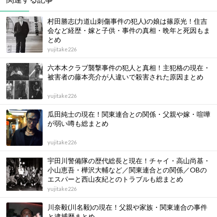
村田勝志(力道山刺傷事件の犯人)の娘は篠原光！住吉
会など経歴・嫁と子供・事件の真相・晩年と死因もま
とめ
yujitake226
六本木クラブ襲撃事件の犯人と真相！主犯格の現在・
被害者の藤本亮介が人違いで殺害された原因まとめ
yujitake226
瓜田純士の現在！関東連合との関係・父親や嫁・喧嘩
が弱い噂も総まとめ
yujitake226
宇田川警備隊の歴代総長と現在！チャイ・高山尚基・
小山恵吾・樺沢大輔など／関東連合との関係／OBの
エスパーと西山友紀とのトラブルも総まとめ
yujitake226
川奈毅(川名毅)の現在！父親や家族・関東連合の事件
と逮捕歴まとめ