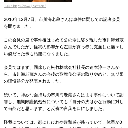
出典：https://www.j-cast.com/
2010年12月7日、市川海老蔵さんは事件に関しての記者会見
を開きました。
この会見の席で事件後はじめて公の場に姿を現した市川海老蔵
さんでしたが、怪我の影響から左目が真っ赤に充血した痛々し
い姿だった事も話題になりました。
会見ではまず、同席した松竹株式会社社長の迫本淳一さんか
ら、市川海老蔵さんの今後の歌舞伎公演の取りやめと、無期限
の謹慎処分が発表されました。
続いて、神妙な面持ちの市川海老蔵さんはまず事件について謝
罪し、無期限謹慎処分についても「自分の浅はかな行動に対し
て当然だと思います」と反省の言葉を口にしました。
怪我については、顔にしびれや違和感が残っていて、体重が3