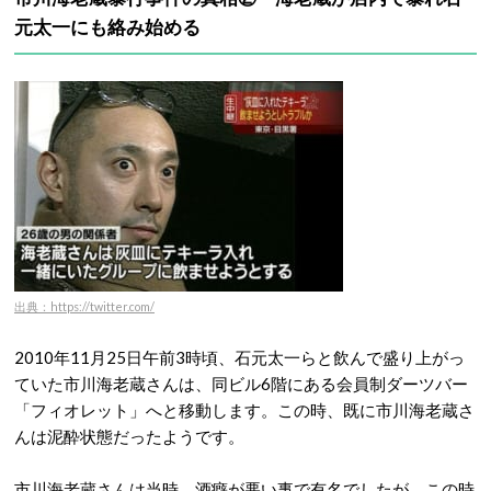
元太一にも絡み始める
出典：https://twitter.com/
2010年11月25日午前3時頃、石元太一らと飲んで盛り上がっ
ていた市川海老蔵さんは、同ビル6階にある会員制ダーツバー
「フィオレット」へと移動します。この時、既に市川海老蔵さ
んは泥酔状態だったようです。
市川海老蔵さんは当時、酒癖が悪い事で有名でしたが、この時