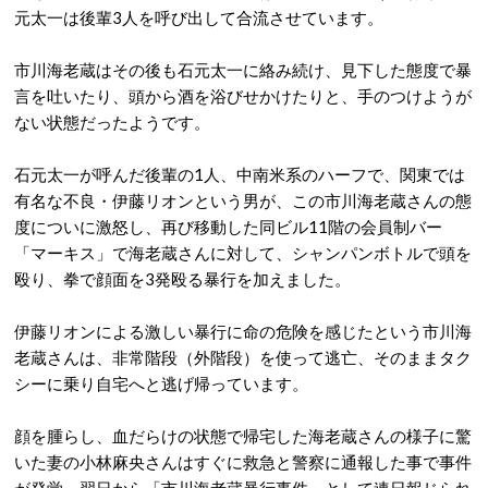
元太一は後輩3人を呼び出して合流させています。
市川海老蔵はその後も石元太一に絡み続け、見下した態度で暴
言を吐いたり、頭から酒を浴びせかけたりと、手のつけようが
ない状態だったようです。
石元太一が呼んだ後輩の1人、中南米系のハーフで、関東では
有名な不良・伊藤リオンという男が、この市川海老蔵さんの態
度についに激怒し、再び移動した同ビル11階の会員制バー
「マーキス」で海老蔵さんに対して、シャンパンボトルで頭を
殴り、拳で顔面を3発殴る暴行を加えました。
伊藤リオンによる激しい暴行に命の危険を感じたという市川海
老蔵さんは、非常階段（外階段）を使って逃亡、そのままタク
シーに乗り自宅へと逃げ帰っています。
顔を腫らし、血だらけの状態で帰宅した海老蔵さんの様子に驚
いた妻の小林麻央さんはすぐに救急と警察に通報した事で事件