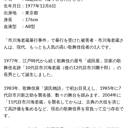
生年月日：1977年12月6日
出身地 ：東京都
身長 ：176cm
血液型 ：AB型
「市川海老蔵暴行事件」で暴行を受けた被害者・市川海老蔵さ
んは、現代、もっとも人気の高い歌舞伎役者の1人です。
1977年、江戸時代から続く歌舞伎の屋号「成田屋」宗家の歌
舞伎名跡「10代目市川海老蔵（後の12代目市川團十郎）」の
長男として誕生しました。
1983年、歌舞伎座「源氏物語」で初お目見えし、1985年に7
代目市川新之助を襲名後、数々の舞台を踏みます。2004年に
「11代目市川海老蔵」を襲名してからは、古典の大役を演じ
て高評価を集めるなど、現在の歌舞伎界を背負って立つ存在で
す。