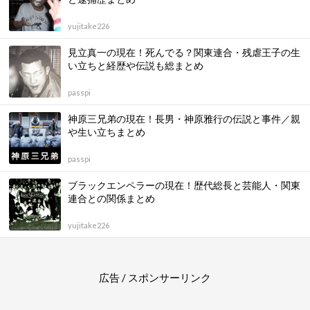
yujitake226
見立真一の現在！死んでる？関東連合・残虐王子の生
い立ちと経歴や伝説も総まとめ
passpi
神原三兄弟の現在！長男・神原雅行の伝説と事件／親
や生い立ちまとめ
passpi
ブラックエンペラーの現在！歴代総長と芸能人・関東
連合との関係まとめ
yujitake226
広告 / スポンサーリンク