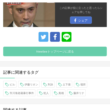
この記事が役に立ったと思ったら
シ
ェア
を押してね
シェア
NewSeeトップページに戻る
記事に関連するタグ
ビル
伊藤リオン
判決
土下座
場所
市川海老蔵暴行事件
犯人
真相
藤井リナ
関連する記事