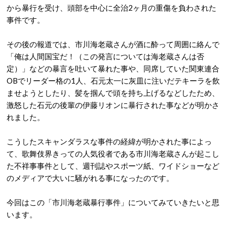
から暴行を受け、頭部を中心に全治2ヶ月の重傷を負わされた
事件です。
その後の報道では、市川海老蔵さんが酒に酔って周囲に絡んで
「俺は人間国宝だ！（この発言については海老蔵さんは否
定）」などの暴言を吐いて暴れた事や、同席していた関東連合
OBでリーダー格の1人、石元太一に灰皿に注いだテキーラを飲
ませようとしたり、髪を掴んで頭を持ち上げるなどしたため、
激怒した石元の後輩の伊藤リオンに暴行された事などが明かさ
れました。
こうしたスキャンダラスな事件の経緯が明かされた事によっ
て、歌舞伎界きっての人気役者である市川海老蔵さんが起こし
た不祥事事件として、週刊誌やスポーツ紙、ワイドショーなど
のメディアで大いに騒がれる事になったのです。
今回はこの「市川海老蔵暴行事件」についてみていきたいと思
います。