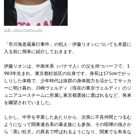
出典：https://twitter.com/
「市川海老蔵暴行事件」の犯人・伊藤リオンについても本題に
入る前に簡単に紹介しておきます。
伊藤リオンは、中南米系（パナマ人）の父を持つハーフで、1
983年生まれ、東京都杉並区の出身です。身長は175cmでがっ
しりした体格で、少年時代は抜群の身体能力を活かしてサッカ
ーに明け暮れ、川崎ヴェルディ（現在の東京ヴェルディ）のジ
ュニアユースチームに所属し東京都選抜に選ばれるなど、将来
を嘱望されていました。
しかし、中学を卒業したあたりから、次第に不良仲間とつるむ
ようになって関東連合系の暴走族にも参加。その喧嘩の強さか
ら「黒い狂犬」の異名で呼ばれるようになり、関東でも有名な