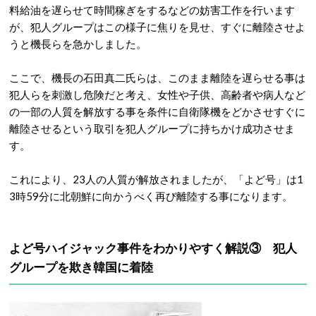
料給油を遅らせて時間稼ぎをするなどの妨害工作を行います
が、犯人グループはこの様子に焦りを見せ、すぐに離陸させよ
うと機長らを急かしました。
ここで、機長の石田真二氏らは、このまま離陸を遅らせる事は
犯人らを刺激し危険だと考え、女性や子供、高齢者や病人など
の一部の人質を解放する事を条件に自衛隊機をどかさせすぐに
離陸させるという取引を犯人グループに持ちかけ成功させま
す。
これにより、23人の人質が解放されましたが、「よど号」は1
3時59分に北朝鮮に向かうべく再び離陸する事になります。
よど号ハイジャック事件をわかりやすく解説③ 犯人
グループを欺き韓国に着陸