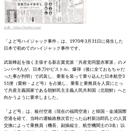
出典：https://twitter.com/
「よど号ハイジャック事件」は、1970年3月31日に発生した
日本で初めてのハイジャック事件です。
武装蜂起を強く主張する新左翼党派「共産党同盟赤軍派」のメ
ンバー9人が、日本刀やピストル、爆弾（後に全ておもちゃだ
った事が判明）で武装し、乗客を装って乗り込んだ日本航空3
51便（愛称・よど号）を占拠し、乗客と乗務員を人質にとっ
て共産主義国家である朝鮮民主主義人民共和国（北朝鮮）へと
向かうように要求しました。
「よど号」は、板付空港（現在の福岡空港）と韓国・金浦国際
空港を経て、当時の運輸政務次官だった山村新治郎氏との人質
交換によって乗務員（機長、副操縦士、航空機関士の3名）以