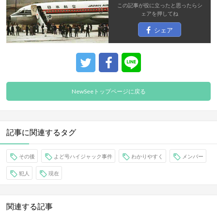
この記事が役に立ったと思ったら
シ
ェア
を押してね
シェア
NewSeeトップページに戻る
記事に関連するタグ
その後
よど号ハイジャック事件
わかりやすく
メンバー
犯人
現在
関連する記事