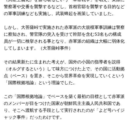
警察署や交番を襲撃するなどし、首相官邸を襲撃する目的など
の軍事訓練なども実施し、武装蜂起を画策していました。
しかし、大菩薩峠で実施された赤軍派の大規模軍事訓練は警察
に察知され、警官隊の突入を受けて幹部を含む53名もの構成
員が一切に検挙される事となり、赤軍派の組織は大幅に弱体化
してしまいます。（大菩薩峠事件）
その結果新たに生まれた考えが、国外の小国の指導者を説得
（オルグするという）して味方につけた上で、その国に活動拠
点（ベース）を置き、そこから世界革命を実現していくという
「国際根拠地論」という理論でした。
この「国際根拠地論」でベースを築く最初の目標として赤軍派
のメンバーが目をつけた国家が朝鮮民主主義人民共和国であ
り、そこへ渡航する手段として実行されたのが「よど号ハイジ
ャック事件」だったわけです。