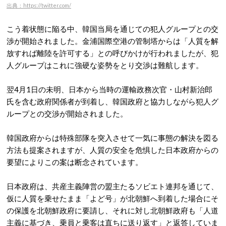
出典：https://twitter.com/
こう着状態に陥る中、韓国当局を通じての犯人グループとの交
渉が開始されました。金浦国際空港の管制塔からは「人質を解
放すれば離陸を許可する」との呼びかけが行われましたが、犯
人グループはこれに強硬な姿勢をとり交渉は難航します。
翌4月1日の未明、日本から当時の運輸政務次官・山村新治郎
氏を含む政府関係者が到着し、韓国政府と協力しながら犯人グ
ループとの交渉が開始されました。
韓国政府からは特殊部隊を突入させて一気に事態の解決を図る
方法も提案されますが、人質の安全を危惧した日本政府からの
要望によりこの案は断念されています。
日本政府は、共産主義陣営の盟主たるソビエト連邦を通じて、
仮に人質を乗せたまま「よど号」が北朝鮮へ到着した場合にそ
の保護を北朝鮮政府に要請し、それに対し北朝鮮政府も「人道
主義に基づき、乗員と乗客は直ちに送り返す」と返答していま