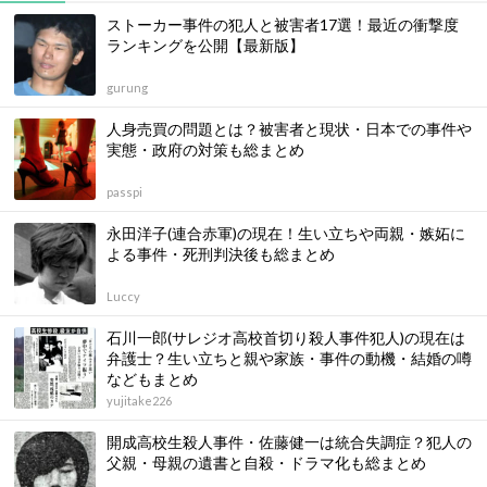
ストーカー事件の犯人と被害者17選！最近の衝撃度
ランキングを公開【最新版】
gurung
人身売買の問題とは？被害者と現状・日本での事件や
実態・政府の対策も総まとめ
passpi
永田洋子(連合赤軍)の現在！生い立ちや両親・嫉妬に
よる事件・死刑判決後も総まとめ
Luccy
石川一郎(サレジオ高校首切り殺人事件犯人)の現在は
弁護士？生い立ちと親や家族・事件の動機・結婚の噂
などもまとめ
yujitake226
開成高校生殺人事件・佐藤健一は統合失調症？犯人の
父親・母親の遺書と自殺・ドラマ化も総まとめ