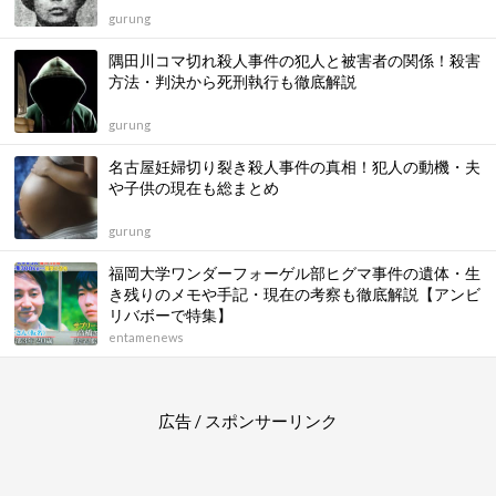
gurung
隅田川コマ切れ殺人事件の犯人と被害者の関係！殺害
方法・判決から死刑執行も徹底解説
gurung
名古屋妊婦切り裂き殺人事件の真相！犯人の動機・夫
や子供の現在も総まとめ
gurung
福岡大学ワンダーフォーゲル部ヒグマ事件の遺体・生
き残りのメモや手記・現在の考察も徹底解説【アンビ
リバボーで特集】
entamenews
広告 / スポンサーリンク