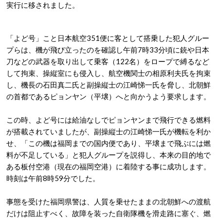
実行に移されました。
「よど号」こと日本航空351便に客として搭乗した犯人グルー
プらは、機が飛び立ったのを確認し午前7時33分頃に銃や日本
刀などの武器を取り出して乗客（122名）をロープで縛るなど
して拘束、操縦室にも侵入し、航空機関士の相原利夫氏を拘束
し、機長の石田真二氏と副操縦士の江崎悌一氏を脅し、北朝鮮
の首都であるピョンヤン（平壌）へと向かうよう要求します。
この時、よど号には給油なしでピョンヤンまで飛行できる燃料
が搭載されていましたが、副操縦士の江崎悌一氏が機転を利か
せ、「この機は福岡までの国内便であり、平壌まで飛ぶには燃
料が不足している」と犯人グループを説得し、本来の目的地で
ある板付空港（現在の福岡空港）に着陸する事に成功します。
時刻は午前8時59分でした。
事態を受けた福岡県警は、人質を乗せたままの北朝鮮への渡航
だけは阻止すべく、故障を装った自衛隊機を滑走路に塞ぐ、燃