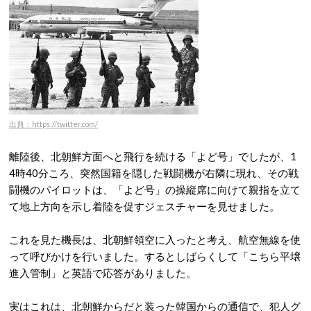
出典：https://twitter.com/
離陸後、北朝鮮方面へと飛行を続ける「よど号」でしたが、1
4時40分ころ、突然国籍を隠した戦闘機が右隣に現れ、その戦
闘機のパイロットは、「よど号」の操縦席に向けて親指を立て
て地上方向を示し着陸を促すジェスチャーを見せました。
これを見た機長は、北朝鮮領空に入ったと考え、航空無線を使
って呼びかけを行いました。するとしばらくして「こちら平壌
進入管制」と英語で応答がありました。
実はこれは、北朝鮮からだと装った韓国からの通信で、犯人グ