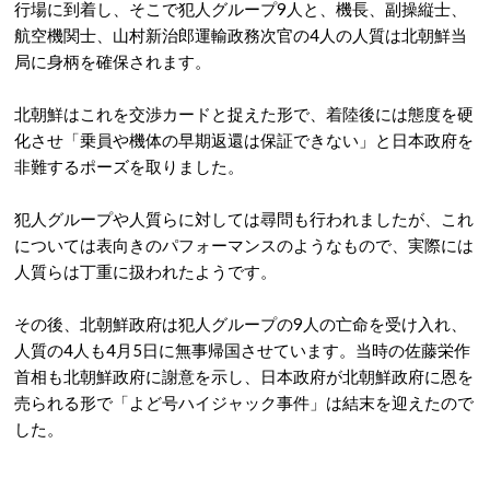
行場に到着し、そこで犯人グループ9人と、機長、副操縦士、
航空機関士、山村新治郎運輸政務次官の4人の人質は北朝鮮当
局に身柄を確保されます。
北朝鮮はこれを交渉カードと捉えた形で、着陸後には態度を硬
化させ「乗員や機体の早期返還は保証できない」と日本政府を
非難するポーズを取りました。
犯人グループや人質らに対しては尋問も行われましたが、これ
については表向きのパフォーマンスのようなもので、実際には
人質らは丁重に扱われたようです。
その後、北朝鮮政府は犯人グループの9人の亡命を受け入れ、
人質の4人も4月5日に無事帰国させています。当時の佐藤栄作
首相も北朝鮮政府に謝意を示し、日本政府が北朝鮮政府に恩を
売られる形で「よど号ハイジャック事件」は結末を迎えたので
した。