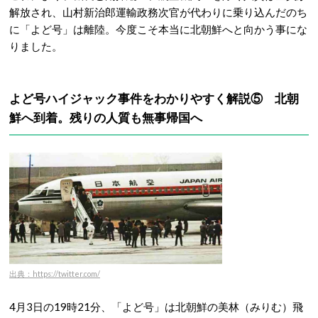
解放され、山村新治郎運輸政務次官が代わりに乗り込んだのち
に「よど号」は離陸。今度こそ本当に北朝鮮へと向かう事にな
りました。
よど号ハイジャック事件をわかりやすく解説⑤ 北朝
鮮へ到着。残りの人質も無事帰国へ
出典：https://twitter.com/
4月3日の19時21分、「よど号」は北朝鮮の美林（みりむ）飛