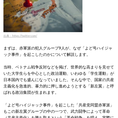
出典：https://twitter.com/
まずは、赤軍派の犯人グループ9人が、なぜ「よど号ハイジャ
ック事件」を起こしたのかについて解説します。
当時、ベトナム戦争反対などを掲げ、世界的な高まりを見せて
いた大学生らを中心とした政治運動、いわゆる「学生運動」が
日本国内でも盛んになっていました。そんな中で、国家の共産
主義化を急進的、暴力的に押し進めようとする「新左翼」と呼
ばれる政治集団が生まれます。
「よど号ハイジャック事件」を起こした「共産党同盟赤軍派」
もこの新左翼グループの中の一つで、武力闘争によって革命
（共産主義化）を勝ち取るという「革命戦争」を唱え、実際に