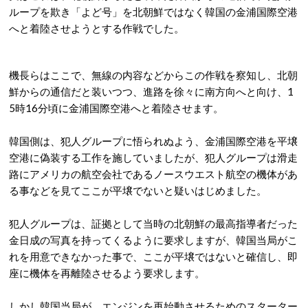
ループを欺き「よど号」を北朝鮮ではなく韓国の金浦国際空港
へと着陸させようとする作戦でした。
機長らはここで、無線の内容などからこの作戦を察知し、北朝
鮮からの通信だと装いつつ、進路を徐々に南方向へと向け、1
5時16分頃に金浦国際空港へと着陸させます。
韓国側は、犯人グループに悟られぬよう、金浦国際空港を平壌
空港に偽装する工作を施していましたが、犯人グループは滑走
路にアメリカの航空会社であるノースウエスト航空の機体があ
る事などを見てここが平壌でないと疑いはじめました。
犯人グループは、証拠として当時の北朝鮮の最高指導者だった
金日成の写真を持ってくるように要求しますが、韓国当局がこ
れを用意できなかった事で、ここが平壌ではないと確信し、即
座に機体を再離陸させるよう要求します。
しかし韓国当局が、エンジンを再始動させるためのスターター