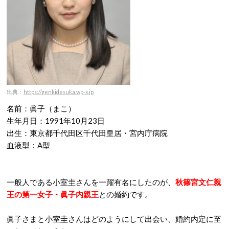
出典：
https://genkidesuka.wp-x.jp
名前：眞子（まこ）
生年月日：1991年10月23日
出生：東京都千代田区千代田皇居・宮内庁病院
血液型：A型
一般人である小室圭さんを一躍有名にしたのが、
秋篠宮文仁親
王の第一女子・眞子内親王
との婚約です。
眞子さまと小室圭さんはどのようにして出会い、婚約内定に至