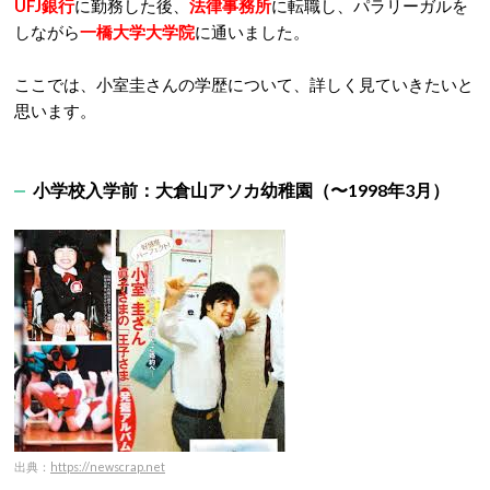
UFJ銀行
に勤務した後、
法律事務所
に転職し、パラリーガルを
しながら
一橋大学大学院
に通いました。
ここでは、小室圭さんの学歴について、詳しく見ていきたいと
思います。
小学校入学前：大倉山アソカ幼稚園（〜1998年3月）
出典：
https://newscrap.net