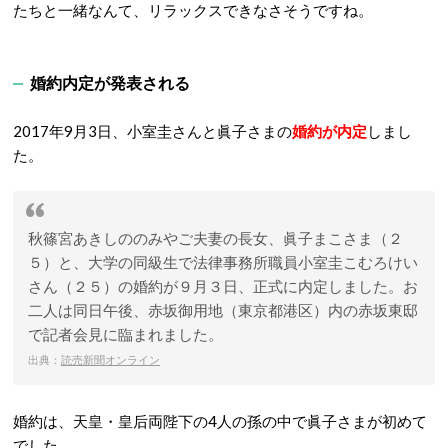
たちと一緒なんて、リラックスできなさそうですね。
婚約内定が発表される
2017年9月3日、小室圭さんと眞子さまの
婚約が内定
しまし
た。
秋篠宮あきしののみやご夫妻の長女、眞子まこさま（２
５）と、大学の同級生で法律事務所職員小室圭こむろけい
さん（２５）の婚約が９月３日、正式に内定しました。お
二人は同日午後、赤坂御用地（東京都港区）内の赤坂東邸
で記者会見に臨まれました。
出典：
読売新聞オンライン
婚約は、天皇・皇后両陛下の4人の孫の中で眞子さまが初めて
でした。