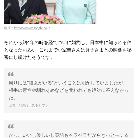
出典：
https://www.google.co.jp
それから約4年の時を経てついに婚約し、日本中に知られる仲
となったお2人。これまで小室圭さんは眞子さまとの関係を秘
密にし続けたそうです。
周りには“彼女がいる”ということは明かしていましたが、
相手の素性や馴れそめなどを問われても絶対に答えなかっ
た。
出典：
NEWSポストセブン
かっこいいし優しいし英語もペラペラだからきっとモテる