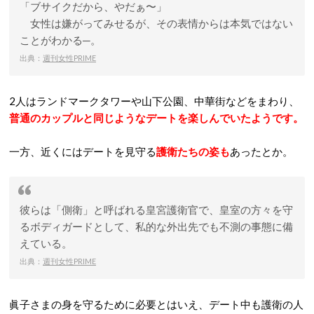
「ブサイクだから、やだぁ〜」
女性は嫌がってみせるが、その表情からは本気ではない
ことがわかる─。
出典：
週刊女性PRIME
2人はランドマークタワーや山下公園、中華街などをまわり、
普通のカップルと同じようなデートを楽しんでいたようです。
一方、近くにはデートを見守る
護衛たちの姿も
あったとか。
彼らは「側衛」と呼ばれる皇宮護衛官で、皇室の方々を守
るボディガードとして、私的な外出先でも不測の事態に備
えている。
出典：
週刊女性PRIME
眞子さまの身を守るために必要とはいえ、デート中も護衛の人