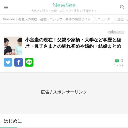
NewSee
有名人の現在・芸能・ゴシップ・事件の情報サイト
NewSee｜有名人の現在・芸能・ゴシップ・事件の情報サイト
ニュース
皇室・
goboutree
小室圭の現在！父親や家柄・大学など学歴と経
歴・眞子さまとの馴れ初めや婚約・結婚まとめ
0
コメント
広告 / スポンサーリンク
はじめに