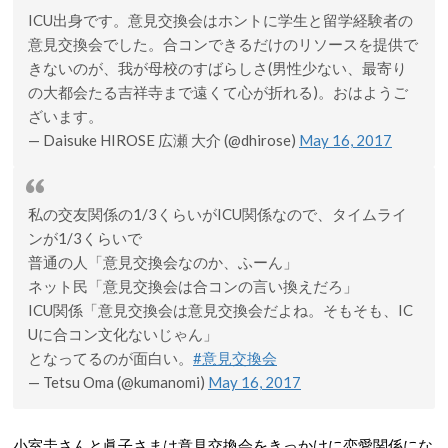
ICU出身です。意見交換会はホントに学生と留学経験者の
意見交換会でした。合コンできるだけのリソースを提供で
きないのが、我が母校のすばらしさ(男性少ない、最寄り
の大都会たる吉祥寺まで遠くて心が折れる)。おはようご
ざいます。
— Daisuke HIROSE 広瀬 大介 (@dhirose)
May 16, 2017
私の交友関係の1/3くらいがICU関係なので、タイムライ
ンが1/3くらいで
普通の人「意見交換会なのか、ふーん」
ネット民「意見交換会は合コンの言い換えだろ」
ICU関係「意見交換会は意見交換会だよね。そもそも、IC
Uに合コン文化ないじゃん」
となってるのが面白い。
#意見交換会
— Tetsu Oma (@kumanomi)
May 16, 2017
小室圭さんと眞子さまは意見交換会をきっかけに恋愛関係にな