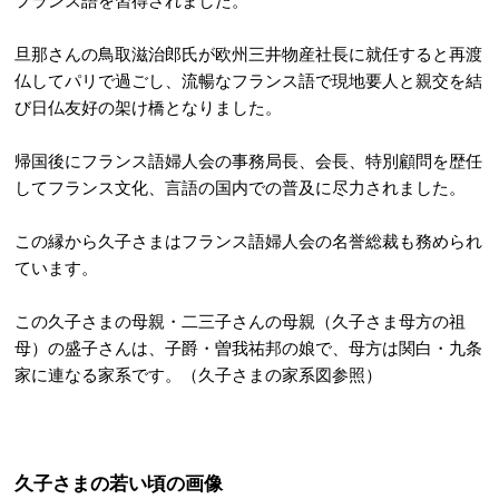
フランス語を習得されました。
旦那さんの鳥取滋治郎氏が欧州三井物産社長に就任すると再渡
仏してパリで過ごし、流暢なフランス語で現地要人と親交を結
び日仏友好の架け橋となりました。
帰国後にフランス語婦人会の事務局長、会長、特別顧問を歴任
してフランス文化、言語の国内での普及に尽力されました。
この縁から久子さまはフランス語婦人会の名誉総裁も務められ
ています。
この久子さまの母親・二三子さんの母親（久子さま母方の祖
母）の盛子さんは、子爵・曽我祐邦の娘で、母方は関白・九条
家に連なる家系です。（久子さまの家系図参照）
久子さまの若い頃の画像