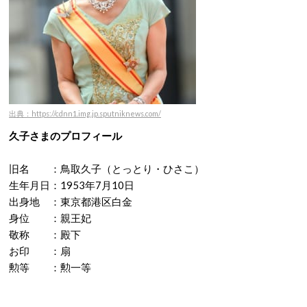
出典：https://cdnn1.img.jp.sputniknews.com/
久子さまのプロフィール
旧名 ：鳥取久子（とっとり・ひさこ）
生年月日：1953年7月10日
出身地 ：東京都港区白金
身位 ：親王妃
敬称 ：殿下
お印 ：扇
勲等 ：勲一等