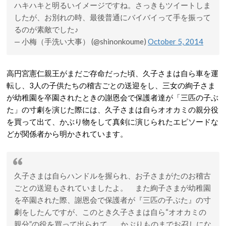
ハキハキと明るいイメージですね。さっきもツイートしま
したが、お別れの時、最後普通にバイバイって手を振って
るのが素敵でした♪
— 小梅（手洗い大事） (@shinonkoume)
October 5, 2014
高円宮憲仁親王がまだご存命だった頃、久子さまは自ら車を運
転し、3人の子供たちの稽古ごとの送迎をし、三女の絢子さま
が幼稚園を卒園されたときの謝恩会で保護者達が「三匹の子ぶ
た」の寸劇を演じた際には、久子さまは自らオオカミの親分役
を買って出て、かぶり物をして真剣に演じられたエピソードな
どが関係者から明かされています。
久子さまは自らハンドルを握られ、お子さまがたのお稽古
ごとの送迎もされていましたよ。 また絢子さまが幼稚園
を卒園された際、謝恩会で保護者が『三匹の子ぶた』の寸
劇をしたんですが、このとき久子さまは自ら“オオカミの
親分”の役を買って出られて…。かぶりものまでお召しにな