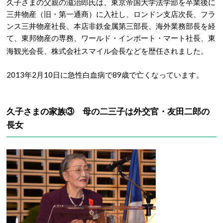
久子さまの父親の滋治郎氏は、東京帝国大学法学部を卒業後に
三井物産（旧・第一通商）に入社し、ロンドン支店次長、フラ
ンス三井物産社長、本店非鉄金属第三部長、海外業務部長を経
て、東邦物産の専務、ワールド・インポート・マート社長、東
海観光会長、株式会社スマイル会長
などを歴任されました。
2013年2月10日に急性白血病で89歳で亡くなっています。
久子さまの家族③ 母の二三子は外交官・友田二郎の
長女