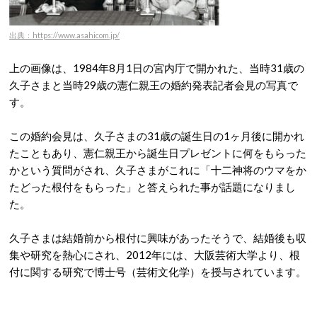
出典：https://www.asahicom.jp/
上の画像は、1984年8月1日の宮内庁で開かれた、当時31歳の
久子さまと当時29歳の憲仁親王の婚約発表記者会見の写真で
す。
この婚約会見は、久子さまの31歳の誕生日の1ヶ月後に開かれ
たこともあり、憲仁親王から誕生日プレゼントに何をもらった
かという質問がされ、久子さまがこれに「十二神将のウマをか
たどった根付をもらった」と答えられた事が話題になりまし
た。
久子さまは結婚前から根付に興味があったそうで、結婚後も収
集や研究を熱心にされ、2012年には、大阪芸術大学より、根
付に関する研究で博士号（芸術文化学）を授与されています。