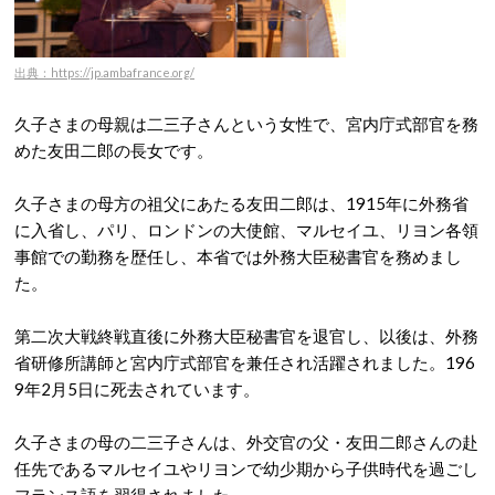
出典：https://jp.ambafrance.org/
久子さまの母親は二三子さんという女性で、宮内庁式部官を務
めた友田二郎の長女です。
久子さまの母方の祖父にあたる友田二郎は、1915年に外務省
に入省し、パリ、ロンドンの大使館、マルセイユ、リヨン各領
事館での勤務を歴任し、本省では外務大臣秘書官を務めまし
た。
第二次大戦終戦直後に外務大臣秘書官を退官し、以後は、外務
省研修所講師と宮内庁式部官を兼任され活躍されました。196
9年2月5日に死去されています。
久子さまの母の二三子さんは、外交官の父・友田二郎さんの赴
任先であるマルセイユやリヨンで幼少期から子供時代を過ごし