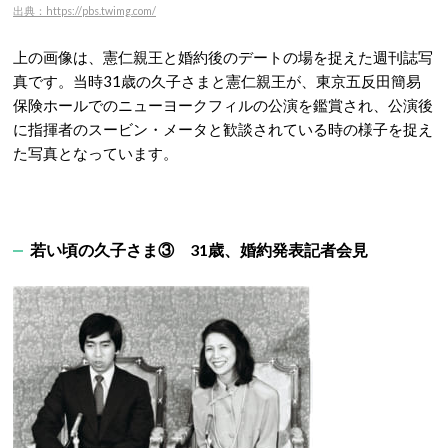
出典：https://pbs.twimg.com/
上の画像は、憲仁親王と婚約後のデートの場を捉えた週刊誌写
真です。当時31歳の久子さまと憲仁親王が、東京五反田簡易
保険ホールでのニューヨークフィルの公演を鑑賞され、公演後
に指揮者のスービン・メータと歓談されている時の様子を捉え
た写真となっています。
若い頃の久子さま③ 31歳、婚約発表記者会見