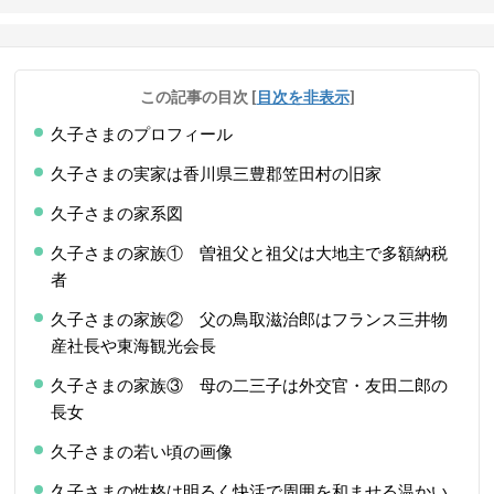
この記事の目次
[
目次を非表示
]
久子さまのプロフィール
久子さまの実家は香川県三豊郡笠田村の旧家
久子さまの家系図
久子さまの家族① 曽祖父と祖父は大地主で多額納税
者
久子さまの家族② 父の鳥取滋治郎はフランス三井物
産社長や東海観光会長
久子さまの家族③ 母の二三子は外交官・友田二郎の
長女
久子さまの若い頃の画像
久子さまの性格は明るく快活で周囲を和ませる温かい