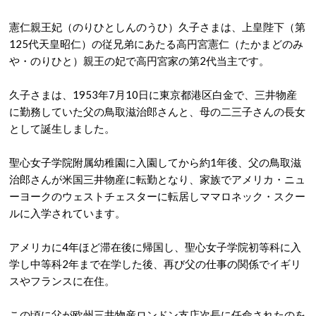
憲仁親王妃（のりひとしんのうひ）久子さまは、上皇陛下（第
125代天皇昭仁）の従兄弟にあたる高円宮憲仁（たかまどのみ
や・のりひと）親王の妃で高円宮家の第2代当主です。
久子さまは、1953年7月10日に東京都港区白金で、三井物産
に勤務していた父の鳥取滋治郎さんと、母の二三子さんの長女
として誕生しました。
聖心女子学院附属幼稚園に入園してから約1年後、父の鳥取滋
治郎さんが米国三井物産に転勤となり、家族でアメリカ・ニュ
ーヨークのウェストチェスターに転居しママロネック・スクー
ルに入学されています。
アメリカに4年ほど滞在後に帰国し、聖心女子学院初等科に入
学し中等科2年まで在学した後、再び父の仕事の関係でイギリ
スやフランスに在住。
この頃に父が欧州三井物産ロンドン支店次長に任命されたのを