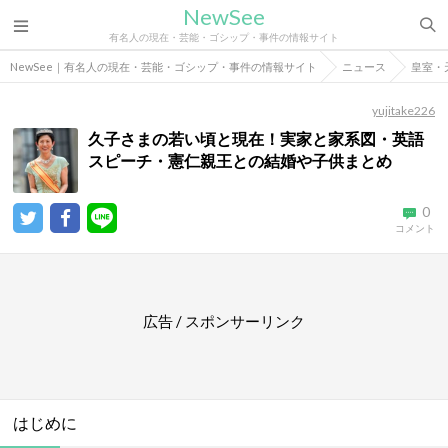
NewSee
有名人の現在・芸能・ゴシップ・事件の情報サイト
NewSee｜有名人の現在・芸能・ゴシップ・事件の情報サイト
ニュース
皇室・
yujitake226
久子さまの若い頃と現在！実家と家系図・英語
スピーチ・憲仁親王との結婚や子供まとめ
0
コメント
広告 / スポンサーリンク
はじめに