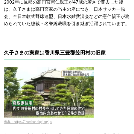
2002年に旦那の高円宮憲仁親王が47歳の若さで薨去した後
は、久子さまは高円宮家の当主の座につき、日本サッカー協
会、全日本軟式野球連盟、日本水難救済会などの憲仁親王が務
められていた総裁・名誉総裁職を引き継ぎ活躍されています。
久子さまの実家は香川県三豊郡笠田村の旧家
出典：https://livedoor.blogimg.jp/