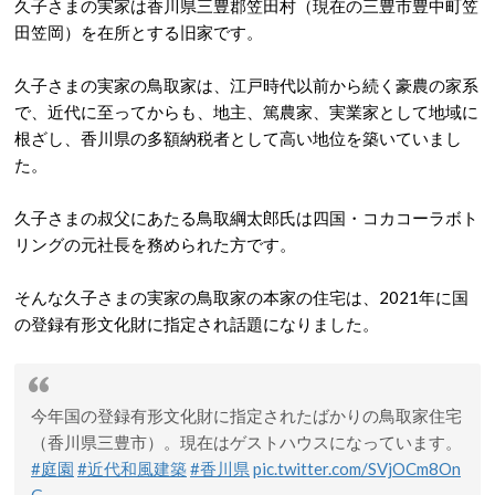
久子さまの実家は香川県三豊郡笠田村（現在の三豊市豊中町笠
田笠岡）を在所とする旧家です。
久子さまの実家の鳥取家は、江戸時代以前から続く豪農の家系
で、近代に至ってからも、地主、篤農家、実業家として地域に
根ざし、香川県の多額納税者として高い地位を築いていまし
た。
久子さまの叔父にあたる鳥取綱太郎氏は四国・コカコーラボト
リングの元社長を務められた方です。
そんな久子さまの実家の鳥取家の本家の住宅は、2021年に国
の登録有形文化財に指定され話題になりました。
今年国の登録有形文化財に指定されたばかりの鳥取家住宅
（香川県三豊市）。現在はゲストハウスになっています。
#庭園
#近代和風建築
#香川県
pic.twitter.com/SVjOCm8On