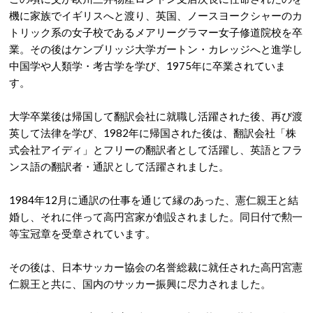
機に家族でイギリスへと渡り、英国、ノースヨークシャーのカ
トリック系の女子校であるメアリーグラマー女子修道院校を卒
業。その後はケンブリッジ大学ガートン・カレッジへと進学し
中国学や人類学・考古学を学び、1975年に卒業されていま
す。
大学卒業後は帰国して翻訳会社に就職し活躍された後、再び渡
英して法律を学び、1982年に帰国された後は、翻訳会社「株
式会社アイディ」とフリーの翻訳者として活躍し、英語とフラ
ンス語の翻訳者・通訳として活躍されました。
1984年12月に通訳の仕事を通じて縁のあった、憲仁親王と結
婚し、それに伴って高円宮家が創設されました。同日付で勲一
等宝冠章を受章されています。
その後は、日本サッカー協会の名誉総裁に就任された高円宮憲
仁親王と共に、国内のサッカー振興に尽力されました。