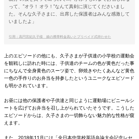
って、“オラ！ オラ！”なんて真剣に演じてくださいまし
た。そんな久子さまに、出席した保護者はみんな感激して
いましたよ」
引用：高円宮妃久子様 娘の携帯料金高いとプリペイド式持たせた
上のエピソードの他にも、久子さまが子供達の小学校の運動会
を観戦しに訪れた時には、子供達のチームの色が黄色だった事
にちなんで全身黄色のスーツ姿で、卵焼きやたくあんなど黄色
一色の手作りのお弁当を持参したというユニークなエピソード
も明かされています。
お昼には他の保護者や子供達と同じように運動場にビニールシ
ートを広げてお弁当を召し上がられていたそうです。こうした
エピソードからは、久子さまの一切飾らない魅力的な性格が窺
えます。
また、2018年11月には「全日本中学校英語弁論大会記念レセ