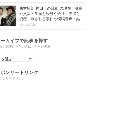
西村拓郎(神田うの旦那)の現在！身長
や父親・学歴と経歴や会社・年収と
資産・刺される事件や恫喝音声・結
婚と子供や自宅・脳梗塞の病気もま
yujitake226
とめ
アーカイブで記事を探す
去の記事が見たい方はこちらが便利
スポンサードリンク
ポンサードリンク