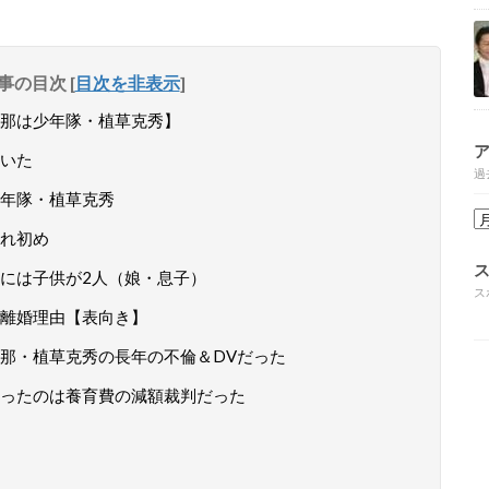
事の目次
[
目次を非表示
]
那は少年隊・植草克秀】
いた
過
年隊・植草克秀
れ初め
には子供が2人（娘・息子）
ス
離婚理由【表向き】
那・植草克秀の長年の不倫＆DVだった
ったのは養育費の減額裁判だった