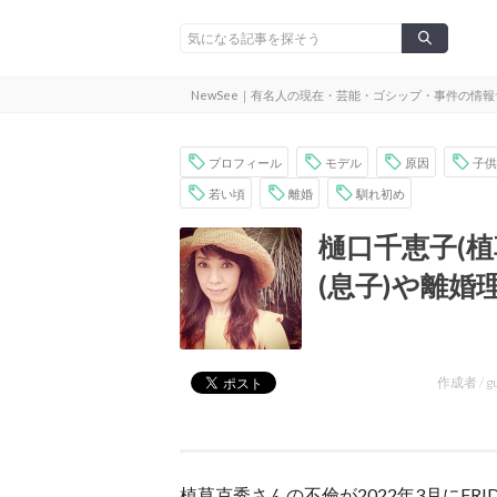
NewSee｜有名人の現在・芸能・ゴシップ・事件の情
プロフィール
モデル
原因
子供
若い頃
離婚
馴れ初め
樋口千恵子(
(息子)や離
作成者 /
g
植草克秀さんの不倫が2022年3月にF