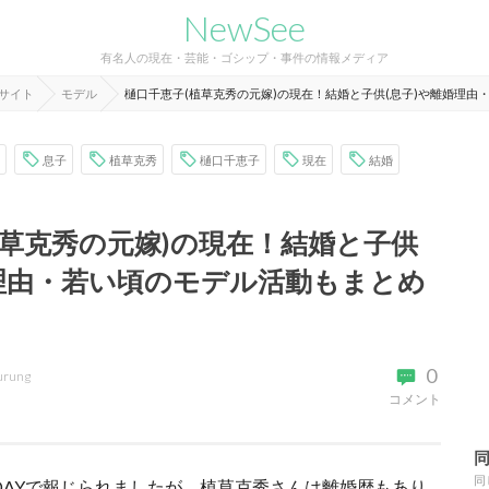
NewSee
有名人の現在・芸能・ゴシップ・事件の情報メディア
報サイト
モデル
樋口千恵子(植草克秀の元嫁)の現在！結婚と子供(息子)や離婚理由
息子
植草克秀
樋口千恵子
現在
結婚
植草克秀の元嫁)の現在！結婚と子供
婚理由・若い頃のモデル活動もまとめ
0
urung
コメント
同
RIDAYで報じられましたが、植草克秀さんは離婚歴もあり