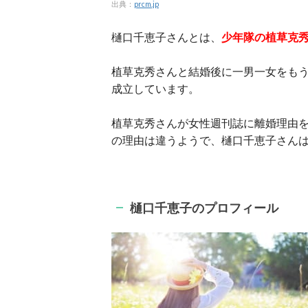
出典：
prcm.jp
樋口千恵子さんとは、
少年隊の植草克
植草克秀さんと結婚後に一男一女をもう
成立しています。
植草克秀さんが女性週刊誌に離婚理由
の理由は違うようで、樋口千恵子さん
樋口千恵子のプロフィール