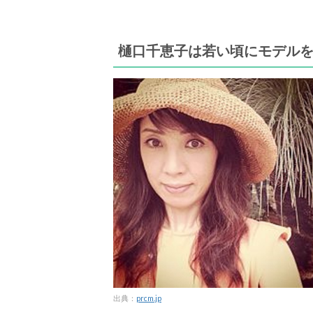
樋口千恵子は若い頃にモデル
出典：
prcm.jp