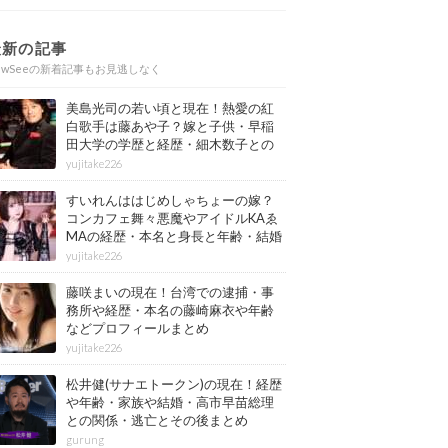
最新の記事
ewSeeの新着記事もお見逃しなく
美島光司の若い頃と現在！熱愛の紅
白歌手は藤あや子？嫁と子供・早稲
田大学の学歴と経歴・細木数子との
確執もまとめ
yujitake226
すいれんははじめしゃちょーの嫁？
コンカフェ舞々悪魔やアイドルKAゑ
MAの経歴・本名と身長と年齢・結婚
情報もまとめ
yujitake226
藤咲まいの現在！台湾での逮捕・事
務所や経歴・本名の藤崎麻衣や年齢
などプロフィールまとめ
yujitake226
松井健(サナエトークン)の現在！経歴
や年齢・家族や結婚・高市早苗総理
との関係・逃亡とその後まとめ
gurung